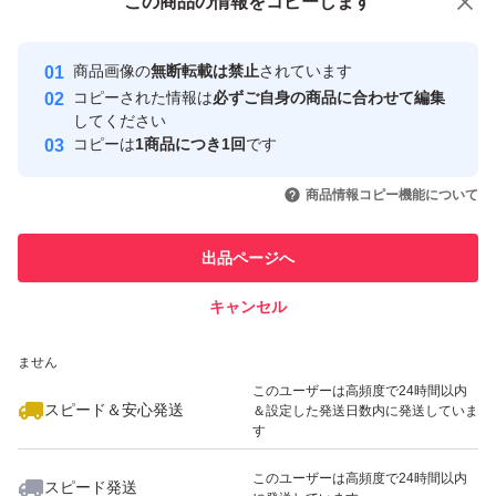
この商品をみている人にオススメ
この商品の情報をコピーします
安心取引出品者
最大10%対象
Yahoo!フリマの基準をクリアした安
安心取引出品者
商品画像の
無断転載は禁止
されています
心・安全なユーザーです
コピーされた情報は
必ずご自身の商品に合わせて編集
取引実績
してください
コピーは
1商品につき1回
です
このユーザーはYahoo!フリマの取
取引実績◯+
いいね！
いいね！
6,200
円
3,409
円
4,400
円
引を完了させた実績があります
商品情報コピー機能について
このユーザーは他フリマサービス
他フリマ実績◯+
出品ページへ
での取引実績があります
キャンセル
スピード&安心発送
いいね！
いいね！
3,800
※このバッジは実績に基づく表示であり、発送を保証しているものではあり
円
3,409
円
5,000
円
ません
このユーザーは高頻度で24時間以内
スピード＆安心発送
＆設定した発送日数内に発送していま
す
このユーザーは高頻度で24時間以内
スピード発送