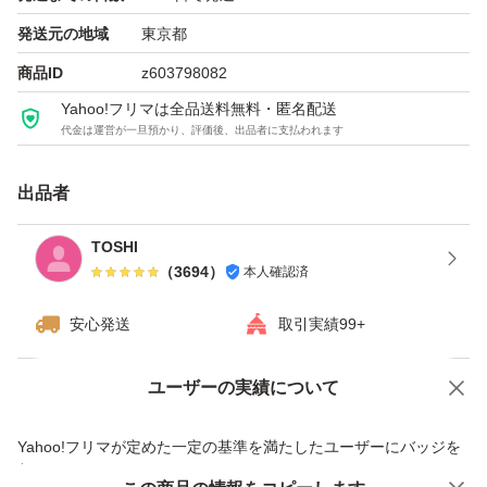
発送元の地域
東京都
商品ID
z603798082
Yahoo!フリマは全品送料無料・匿名配送
代金は運営が一旦預かり、評価後、出品者に支払われます
出品者
TOSHI
（
3694
）
本人確認済
安心発送
取引実績99+
ユーザーの実績について
価格の相談
商品への質問
商品への質問からの値下げ交渉、不適切なカテゴリ変更依頼は禁止です
Yahoo!フリマが定めた一定の基準を満たしたユーザーにバッジを
付与しています