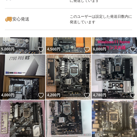
に発送しています
いいね！
いいね！
4,200
円
4,500
円
6,480
円
このユーザーは設定した発送日数内に
安心発送
発送しています
いいね！
いいね！
5,000
円
4,500
円
6,000
円
いいね！
いいね！
4,000
円
4,200
円
4,780
円