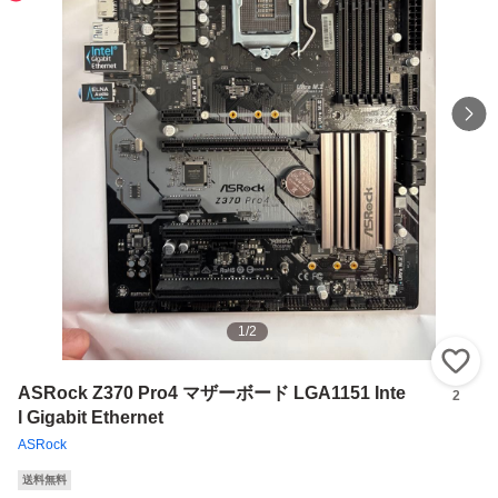
1
/
2
い
ASRock Z370 Pro4 マザーボード LGA1151 Inte
2
l Gigabit Ethernet
ASRock
送料無料