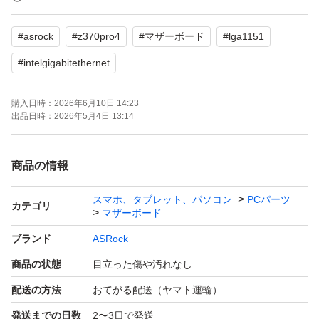
ASRock Z370 Pro4
#
asrock
#
z370pro4
#
マザーボード
#
lga1151
よろしくお願いいたします。
#
intelgigabitethernet
購入日時：
2026年6月10日 14:23
出品日時：
2026年5月4日 13:14
商品の情報
スマホ、タブレット、パソコン
PCパーツ
カテゴリ
マザーボード
ブランド
ASRock
商品の状態
目立った傷や汚れなし
配送の方法
おてがる配送（ヤマト運輸）
発送までの日数
2〜3日で発送