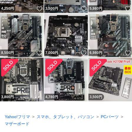
いいね！
いいね！
4,250
円
3,500
円
5,980
円
いいね！
いいね！
8,500
円
7,000
円
6,980
円
3,800
円
4,780
円
3,500
円
Yahoo!フリマ
スマホ、タブレット、パソコン
PCパーツ
マザーボード