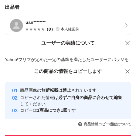
出品者
uan********
（
0
）
本人確認前
ユーザーの実績について
価格の相談
商品への質問
商品への質問からの値下げ交渉、不適切なカテゴリ変更依頼は禁止です
Yahoo!フリマが定めた一定の基準を満たしたユーザーにバッジを
付与しています
この商品をみている人にオススメ
この商品の情報をコピーします
安心取引出品者
最大10%対象
最大10%対象
Yahoo!フリマの基準をクリアした安
安心取引出品者
商品画像の
無断転載は禁止
されています
心・安全なユーザーです
コピーされた情報は
必ずご自身の商品に合わせて編集
取引実績
してください
コピーは
1商品につき1回
です
このユーザーはYahoo!フリマの取
取引実績◯+
いいね！
いいね！
5,500
円
4,000
円
5,190
円
引を完了させた実績があります
商品情報コピー機能について