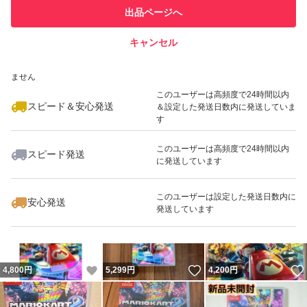
このユーザーは他フリマサービス
他フリマ実績◯+
出品ページへ
での取引実績があります
キャンセル
スピード&安心発送
いいね！
いいね！
5,380
※このバッジは実績に基づく表示であり、発送を保証しているものではあり
円
3,950
円
4,950
円
ません
このユーザーは高頻度で24時間以内
スピード＆安心発送
＆設定した発送日数内に発送していま
す
このユーザーは高頻度で24時間以内
スピード発送
に発送しています
いいね！
いいね！
4,950
円
4,950
円
5,600
円
このユーザーは設定した発送日数内に
安心発送
発送しています
いいね！
いいね！
4,800
円
5,299
円
4,200
円