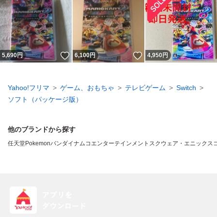
いいね！
いいね！
5,690
円
6,100
円
4,950
円
Yahoo!フリマ
ゲーム、おもちゃ
テレビゲーム
Switch
ソフト（パッケージ版）
他のブランドから探す
任天堂
Pokemon
バンダイナムコエンターテインメント
スクウェア・エニックス