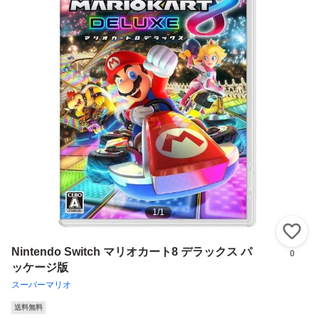
1
/
1
い
Nintendo Switch マリオカート8 デラックス パ
0
ッケージ版
スーパーマリオ
送料無料