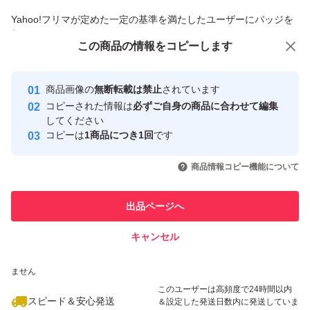
商品への質問からの値下げ交渉、不適切なカテゴリ変更依頼は禁止です
Yahoo!フリマが定めた一定の基準を満たしたユーザーにバッジを
付与しています
この商品をみている人にオススメ
この商品の情報をコピーします
安心取引出品者
最大10%対象
最大10%対象
最大10%対象
Yahoo!フリマの基準をクリアした安
安心取引出品者
商品画像の
無断転載は禁止
されています
心・安全なユーザーです
コピーされた情報は
必ずご自身の商品に合わせて編集
取引実績
してください
コピーは
1商品につき1回
です
このユーザーはYahoo!フリマの取
取引実績◯+
いいね！
いいね！
3,550
円
3,700
円
3,699
円
引を完了させた実績があります
商品情報コピー機能について
最大10%対象
このユーザーは他フリマサービス
他フリマ実績◯+
出品ページへ
での取引実績があります
キャンセル
スピード&安心発送
いいね！
いいね！
3,850
※このバッジは実績に基づく表示であり、発送を保証しているものではあり
円
3,550
円
3,650
円
ません
このユーザーは高頻度で24時間以内
スピード＆安心発送
＆設定した発送日数内に発送していま