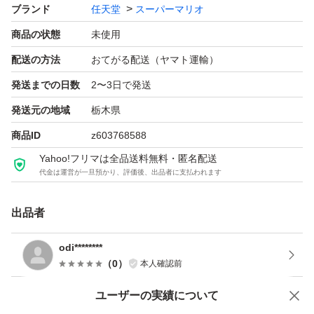
ブランド
任天堂
スーパーマリオ
商品の状態
未使用
配送の方法
おてがる配送（ヤマト運輸）
発送までの日数
2〜3日で発送
発送元の地域
栃木県
商品ID
z603768588
Yahoo!フリマは全品送料無料・匿名配送
代金は運営が一旦預かり、評価後、出品者に支払われます
出品者
odi********
（
0
）
本人確認前
ユーザーの実績について
価格の相談
商品への質問