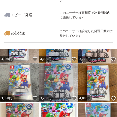
す
このユーザーは高頻度で24時間以内
スピード発送
に発送しています
いいね！
いいね！
3,780
円
5,200
円
5,480
円
このユーザーは設定した発送日数内に
安心発送
発送しています
いいね！
いいね！
3,850
円
4,000
円
3,700
円
いいね！
いいね！
3,850
円
3,700
円
4,000
円