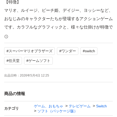
【特徴】
マリオ、ルイージ、ピーチ姫、デイジー、ヨッシーなど、
おなじみのキャラクターたちが登場するアクションゲーム
です。カラフルなグラフィックと、様々な仕掛けが特徴で
す。
#
スーパーマリオブラザーズ
#
ワンダー
#
switch
【表記・型番】
CERO A
#
任天堂
#
ゲームソフト
出品日時：
2026年5月4日 12:25
よろしくお願いいたします。
商品の情報
ゲーム、おもちゃ
テレビゲーム
Switch
カテゴリ
ソフト（パッケージ版）