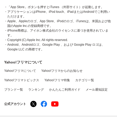
・「App Store」ボタンを押すとiTunes （外部サイト）が起動します。
・アプリケーションはiPhone、iPod touch、iPadまたはAndroidでご利用い
ただけます。
・Apple、Appleのロゴ、App Store、iPodのロゴ、iTunesは、米国および他
国のApple Inc.の登録商標です。
・iPhone商標は、アイホン株式会社のライセンスに基づき使用されていま
す。
・Copyright (C) Apple Inc. All rights reserved.
・Android、Androidロゴ、Google Play 、および Google Play ロゴは、
Google LLC の商標です。
Yahoo!フリマについて
Yahoo!フリマについて
Yahoo!フリマからのお知らせ
Yahoo!フリマトピックス
Yahoo!フリマ特集
カテゴリ一覧
ブランド一覧
ランキング
かんたんご利用ガイド
メール通知設定
公式アカウント