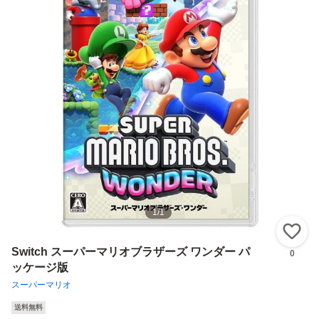
1
/
1
い
Switch スーパーマリオブラザーズ ワンダー パ
0
ッケージ版
スーパーマリオ
送料無料