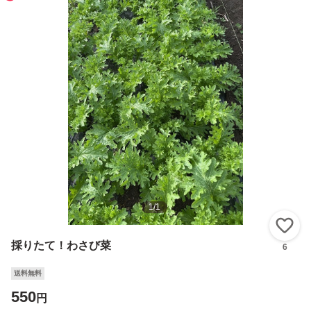
1
/
1
い
採りたて！わさび菜
6
送料無料
550
円