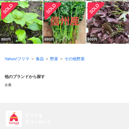
980
円
890
円
900
円
Yahoo!フリマ
食品
野菜
その他野菜
他のブランドから探す
全農