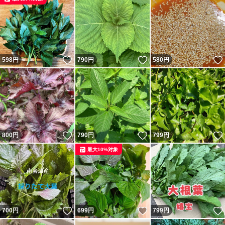
いいね！
いいね！
598
円
790
円
580
円
いいね！
いいね！
800
円
790
円
799
円
最大10%対象
いいね！
いいね！
700
円
699
円
799
円