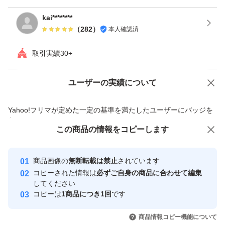
kai********
（
282
）
本人確認済
取引実績30+
ユーザーの実績について
価格の相談
商品への質問
商品への質問からの値下げ交渉、不適切なカテゴリ変更依頼は禁止です
Yahoo!フリマが定めた一定の基準を満たしたユーザーにバッジを
付与しています
この商品をみている人にオススメ
この商品の情報をコピーします
安心取引出品者
最大10%対象
Yahoo!フリマの基準をクリアした安
安心取引出品者
商品画像の
無断転載は禁止
されています
心・安全なユーザーです
コピーされた情報は
必ずご自身の商品に合わせて編集
取引実績
してください
コピーは
1商品につき1回
です
このユーザーはYahoo!フリマの取
取引実績◯+
いいね！
いいね！
680
円
550
円
699
円
引を完了させた実績があります
商品情報コピー機能について
最大10%対象
最大10%対象