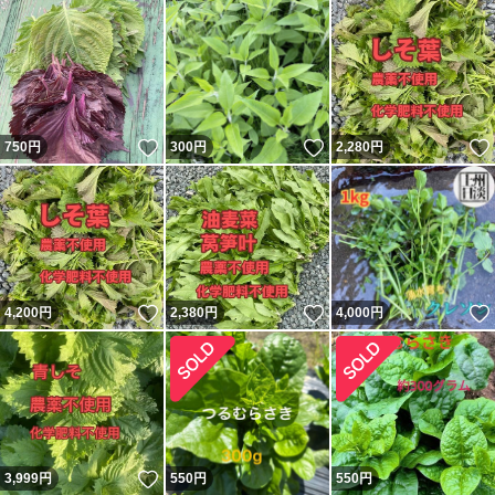
いいね！
いいね！
750
円
300
円
2,280
円
いいね！
いいね！
4,200
円
2,380
円
4,000
円
いいね！
3,999
円
550
円
550
円