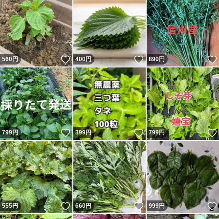
いいね！
いいね！
560
円
400
円
890
円
いいね！
いいね！
799
円
399
円
799
円
いいね！
いいね！
555
円
660
円
999
円