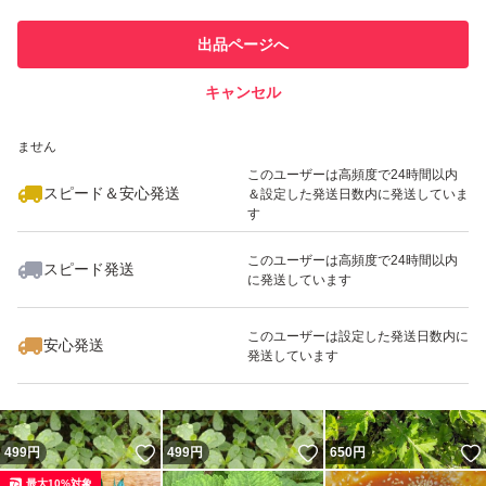
このユーザーは他フリマサービス
他フリマ実績◯+
出品ページへ
での取引実績があります
キャンセル
スピード&安心発送
いいね！
いいね！
550
※このバッジは実績に基づく表示であり、発送を保証しているものではあり
円
990
円
500
円
ません
最大10%対象
最大10%対象
このユーザーは高頻度で24時間以内
スピード＆安心発送
＆設定した発送日数内に発送していま
す
このユーザーは高頻度で24時間以内
スピード発送
に発送しています
いいね！
いいね！
550
円
699
円
800
円
このユーザーは設定した発送日数内に
安心発送
発送しています
いいね！
いいね！
499
円
499
円
650
円
最大10%対象