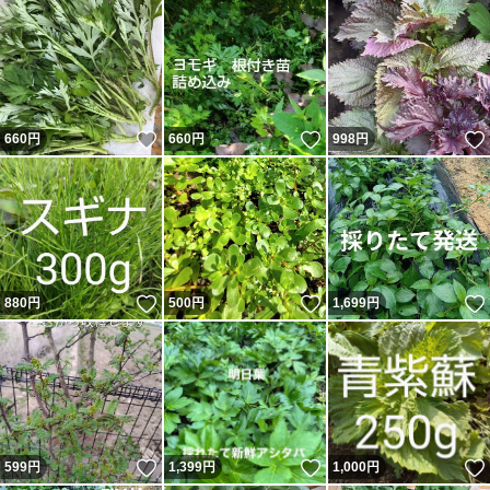
いいね！
いいね！
660
円
660
円
998
円
いいね！
いいね！
880
円
500
円
1,699
円
いいね！
いいね！
599
円
1,399
円
1,000
円