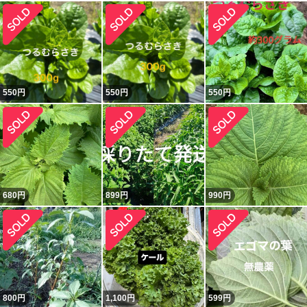
550
円
550
円
550
円
680
円
899
円
990
円
800
円
1,100
円
599
円