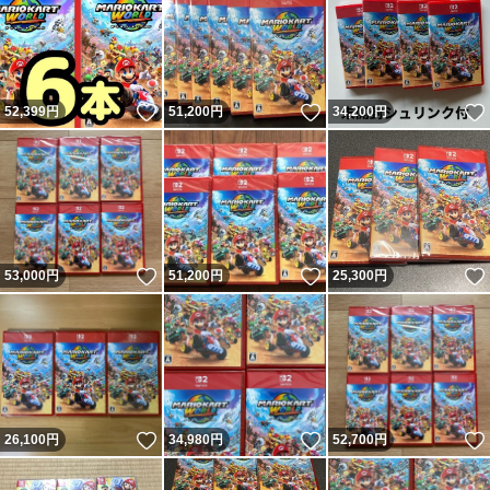
いいね！
いいね！
52,399
円
51,200
円
34,200
円
いいね！
いいね！
53,000
円
51,200
円
25,300
円
いいね！
いいね！
26,100
円
34,980
円
52,700
円