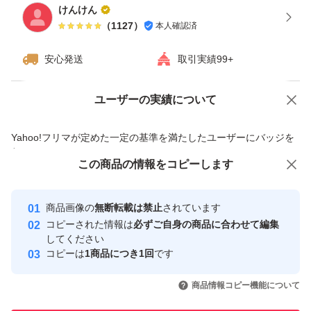
けんけん
（
1127
）
本人確認済
安心発送
取引実績99+
ユーザーの実績について
価格の相談
商品への質問
商品への質問からの値下げ交渉、不適切なカテゴリ変更依頼は禁止です
Yahoo!フリマが定めた一定の基準を満たしたユーザーにバッジを
付与しています
この商品をみている人にオススメ
この商品の情報をコピーします
安心取引出品者
最大10%対象
最大10%対象
最大10%対象
Yahoo!フリマの基準をクリアした安
安心取引出品者
商品画像の
無断転載は禁止
されています
心・安全なユーザーです
コピーされた情報は
必ずご自身の商品に合わせて編集
取引実績
してください
コピーは
1商品につき1回
です
このユーザーはYahoo!フリマの取
取引実績◯+
いいね！
いいね！
33,799
円
50,699
円
33,200
円
引を完了させた実績があります
商品情報コピー機能について
最大10%対象
最大10%対象