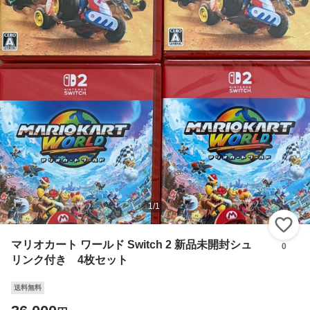
1
/
1
い
マリオカート ワールド Switch 2 新品未開封シュ
0
リンク付き 4枚セット
送料無料