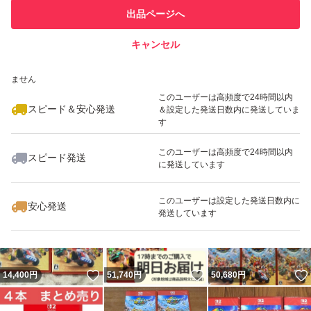
このユーザーは他フリマサービス
他フリマ実績◯+
出品ページへ
での取引実績があります
キャンセル
スピード&安心発送
いいね！
いいね！
34,560
※このバッジは実績に基づく表示であり、発送を保証しているものではあり
円
33,298
円
25,970
円
ません
最大10%対象
最大10%対象
最大10%対象
このユーザーは高頻度で24時間以内
スピード＆安心発送
＆設定した発送日数内に発送していま
す
このユーザーは高頻度で24時間以内
スピード発送
に発送しています
いいね！
いいね！
25,800
円
16,350
円
16,400
円
最大10%対象
最大10%対象
最大10%対象
このユーザーは設定した発送日数内に
安心発送
発送しています
いいね！
いいね！
14,400
円
51,740
円
50,680
円