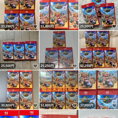
いいね！
いいね！
33,298
円
51,400
円
25,500
円
いいね！
いいね！
25,500
円
25,250
円
42,298
円
いいね！
いいね！
30,800
円
51,800
円
37,000
円