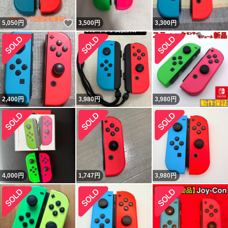
いいね！
5,050
円
3,500
円
3,300
円
2,400
円
3,980
円
3,980
円
4,000
円
1,747
円
3,980
円