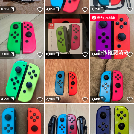
いいね！
いいね！
8,150
円
4,050
円
3,750
円
最大10%対象
いいね！
いいね！
3,000
円
8,000
円
3,600
円
いいね！
いいね！
4,280
円
2,500
円
3,666
円