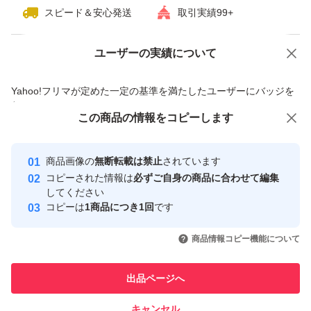
スピード＆安心発送
取引実績99+
【補足】
ユーザーの実績について
価格の相談
商品への質問
・純正品です
・初期化済み
商品への質問からの値下げ交渉、不適切なカテゴリ変更依頼は禁止です
Yahoo!フリマが定めた一定の基準を満たしたユーザーにバッジを
・ペットなし／喫煙なし環境で使用
付与しています
この商品をみている人にオススメ
この商品の情報をコピーします
安心取引出品者
・アルコールにて除菌を行い、傷対策を施して発送しま
最大10%対象
す。
Yahoo!フリマの基準をクリアした安
安心取引出品者
商品画像の
無断転載は禁止
されています
心・安全なユーザーです
コピーされた情報は
必ずご自身の商品に合わせて編集
取引実績
してください
中古品であることをご理解の上、ご購入をお願いいたしま
コピーは
1商品につき1回
です
す。
このユーザーはYahoo!フリマの取
取引実績◯+
いいね！
いいね！
3,980
円
4,200
円
3,700
円
引を完了させた実績があります
神経質な方はご遠慮ください。
商品情報コピー機能について
このユーザーは他フリマサービス
他フリマ実績◯+
出品ページへ
での取引実績があります
キャンセル
スピード&安心発送