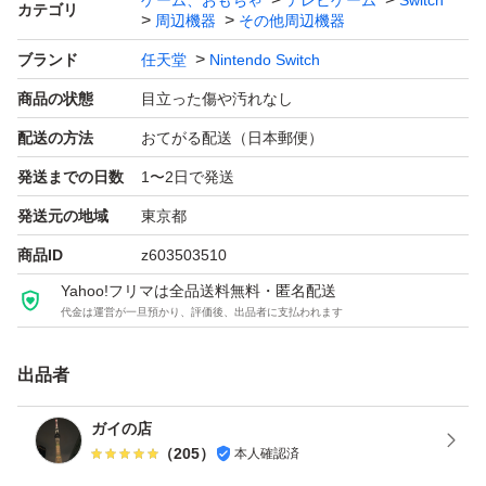
ゲーム、おもちゃ
テレビゲーム
Switch
カテゴリ
周辺機器
その他周辺機器
【その他】
ブランド
任天堂
Nintendo Switch
・汚れはなるべく除去しておりますが、傷や汚れについて
商品の状態
目立った傷や汚れなし
は写真をご確認ください。
配送の方法
おてがる配送（日本郵便）
発送までの日数
1〜2日で発送
【返品・返金について】
発送元の地域
東京都
商品に不備があった場合は、ガイドラインに基づき
商品ID
z603503510
返品確認後の全額返金にて対応いたします。
Yahoo!フリマは全品送料無料・匿名配送
代金は運営が一旦預かり、評価後、出品者に支払われます
なお、以下の対応は行っておりません：
・一部返金（部分返金）
出品者
・返品不要での返金
ガイの店
・トラブル防止の為、商品発送後のキャンセルは対応しま
（
205
）
本人確認済
せん。(過去商品が返却されないことがありましたので、)