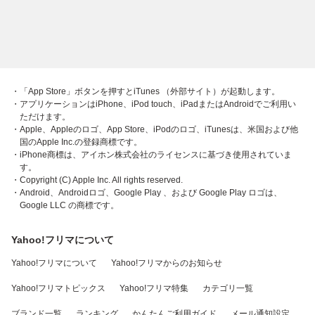
・「App Store」ボタンを押すとiTunes （外部サイト）が起動します。
・アプリケーションはiPhone、iPod touch、iPadまたはAndroidでご利用い
ただけます。
・Apple、Appleのロゴ、App Store、iPodのロゴ、iTunesは、米国および他
国のApple Inc.の登録商標です。
・iPhone商標は、アイホン株式会社のライセンスに基づき使用されていま
す。
・Copyright (C) Apple Inc. All rights reserved.
・Android、Androidロゴ、Google Play 、および Google Play ロゴは、
Google LLC の商標です。
Yahoo!フリマについて
Yahoo!フリマについて
Yahoo!フリマからのお知らせ
Yahoo!フリマトピックス
Yahoo!フリマ特集
カテゴリ一覧
ブランド一覧
ランキング
かんたんご利用ガイド
メール通知設定