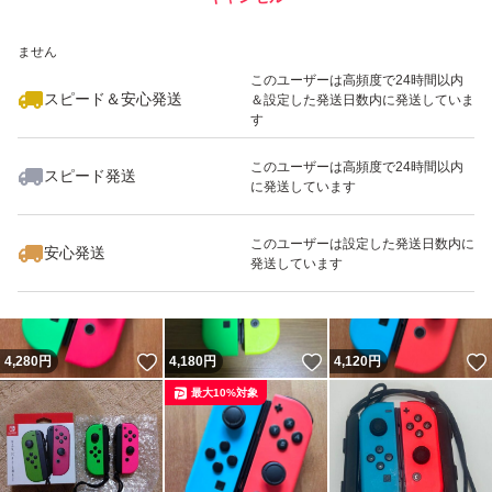
いいね！
いいね！
3,650
※このバッジは実績に基づく表示であり、発送を保証しているものではあり
円
3,900
円
3,700
円
ません
最大10%対象
最大10%対象
このユーザーは高頻度で24時間以内
スピード＆安心発送
＆設定した発送日数内に発送していま
す
このユーザーは高頻度で24時間以内
スピード発送
に発送しています
いいね！
いいね！
3,600
円
4,080
円
4,650
円
このユーザーは設定した発送日数内に
安心発送
発送しています
いいね！
いいね！
4,280
円
4,180
円
4,120
円
最大10%対象