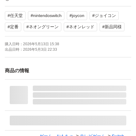
#
任天堂
#
nintendoswitch
#
joycon
#
ジョイコン
【状態】
・全ボタン、スティック、SR / SL、無線接続、LED 表示
#
定番
#
ネオングリーン
#
ネオンレッド
#
新品同様
すべて動作確認済み
購入日時：
2026年5月13日 15:38
・ドリフト（勝手に動く症状）なし
出品日時：
2026年5月3日 22:33
・使用に伴う細かなスレ・キズはありますが、
目立った傷や汚れはなく、比較的きれいな状態です。
商品の情報
・写真にて状態をご確認ください。
【保証について】
・動作不良がございましたら受取評価前かつ商品到着後3
日以内に取引連絡でお知らせいただければ初期不良として
対応します。
※すり替え防止の為、製造番号は控えています。