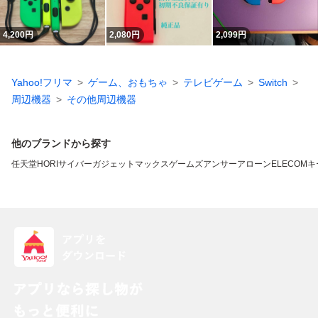
4,200
円
2,080
円
2,099
円
Yahoo!フリマ
ゲーム、おもちゃ
テレビゲーム
Switch
周辺機器
その他周辺機器
他のブランドから探す
任天堂
HORI
サイバーガジェット
マックスゲームズ
アンサー
アローン
ELECOM
キ