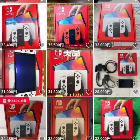
いいね！
いいね！
33,400
円
33,500
円
32,000
円
いいね！
いいね！
31,000
円
31,300
円
28,999
円
最大10%対象
いいね！
いいね！
34,480
円
32,000
円
32,000
円