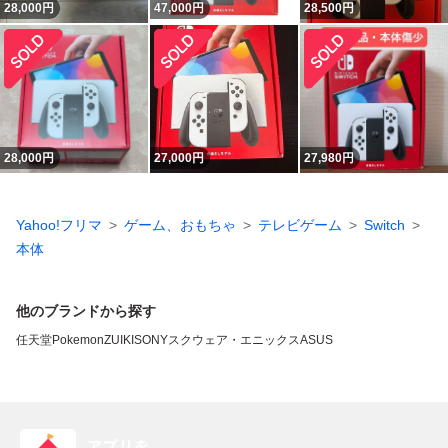
28,000
円
47,000
円
28,500
円
28,000
円
27,000
円
27,980
円
Yahoo!フリマ
ゲーム、おもちゃ
テレビゲーム
Switch
本体
他のブランドから探す
任天堂
Pokemon
ZUIKI
SONY
スクウェア・エニックス
ASUS