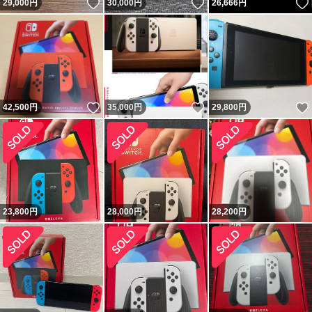
いいね！
いいね！
29,000
円
30,000
円
26,666
円
いいね！
いいね！
42,500
円
35,000
円
29,800
円
23,800
円
28,000
円
28,200
円