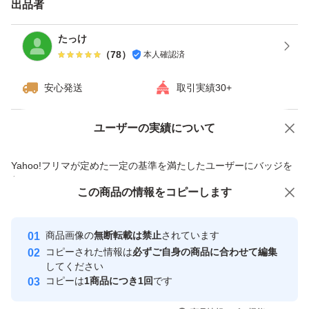
出品者
たっけ
（
78
）
本人確認済
安心発送
取引実績30+
ユーザーの実績について
価格の相談
商品への質問
商品への質問からの値下げ交渉、不適切なカテゴリ変更依頼は禁止です
Yahoo!フリマが定めた一定の基準を満たしたユーザーにバッジを
付与しています
この商品をみている人にオススメ
この商品の情報をコピーします
安心取引出品者
最大10%対象
最大10%対象
最大10%対象
Yahoo!フリマの基準をクリアした安
安心取引出品者
商品画像の
無断転載は禁止
されています
心・安全なユーザーです
コピーされた情報は
必ずご自身の商品に合わせて編集
取引実績
してください
コピーは
1商品につき1回
です
このユーザーはYahoo!フリマの取
取引実績◯+
いいね！
いいね！
27,700
円
25,999
円
29,000
円
引を完了させた実績があります