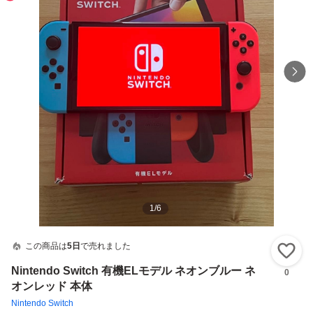
1
/
6
この商品は
5日
で売れました
い
Nintendo Switch 有機ELモデル ネオンブルー ネ
0
オンレッド 本体
Nintendo Switch