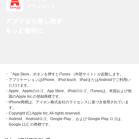
・「App Store」ボタンを押すとiTunes （外部サイト）が起動します。
・アプリケーションはiPhone、iPod touch、iPadまたはAndroidでご利用い
ただけます。
・Apple、Appleのロゴ、App Store、iPodのロゴ、iTunesは、米国および他
国のApple Inc.の登録商標です。
・iPhone商標は、アイホン株式会社のライセンスに基づき使用されていま
す。
・Copyright (C) Apple Inc. All rights reserved.
・Android、Androidロゴ、Google Play 、および Google Play ロゴは、
Google LLC の商標です。