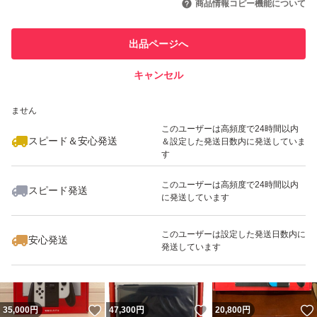
商品情報コピー機能について
最大10%対象
最大10%対象
このユーザーは他フリマサービス
他フリマ実績◯+
出品ページへ
での取引実績があります
キャンセル
スピード&安心発送
いいね！
いいね！
47,500
※このバッジは実績に基づく表示であり、発送を保証しているものではあり
円
43,000
円
29,000
円
ません
このユーザーは高頻度で24時間以内
スピード＆安心発送
＆設定した発送日数内に発送していま
す
このユーザーは高頻度で24時間以内
スピード発送
に発送しています
いいね！
いいね！
31,000
円
34,000
円
45,000
円
最大10%対象
このユーザーは設定した発送日数内に
安心発送
発送しています
いいね！
いいね！
35,000
円
47,300
円
20,800
円