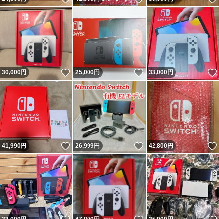
いいね！
いいね！
30,000
円
25,000
円
33,000
円
いいね！
いいね！
41,990
円
26,999
円
42,800
円