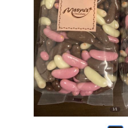
1
/
1