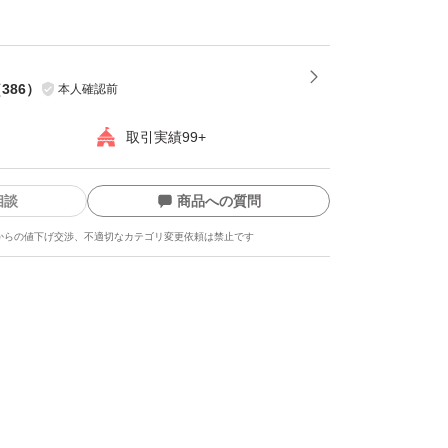
（
386
）
本人確認前
取引実績99+
相談
商品への質問
からの値下げ交渉、不適切なカテゴリ変更依頼は禁止です