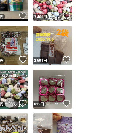
！
いいね！
いいね！
円
3,400
円
！
いいね！
いいね！
円
2,598
円
！
いいね！
いいね！
円
895
円