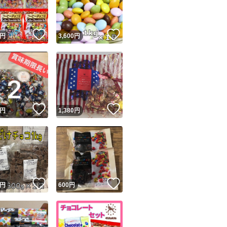
商品情報コピー機
リマ実績◯+
このユーザーは他フリマサービスでの取引実績があります
！
いいね！
いいね！
円
3,600
円
出品ページへ
&安心発送
キャンセル
ジは実績に基づく表示であり、発送を保証しているものではありません
このユーザーは高頻度で24時間以内＆設定した発送日数内に
ード＆安心発送
ます
！
いいね！
いいね！
円
1,380
円
ード発送
このユーザーは高頻度で24時間以内に発送しています
発送
このユーザーは設定した発送日数内に発送しています
！
いいね！
いいね！
円
600
円