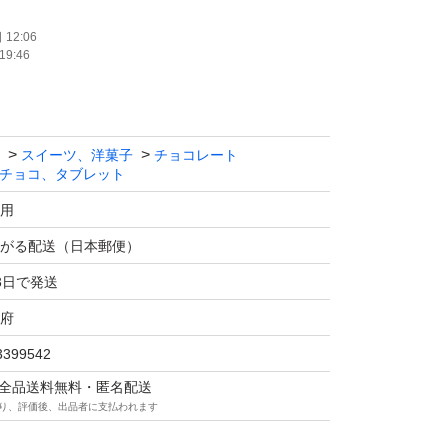
12:06
19:46
スイーツ、洋菓子
チョコレート
チョコ、タブレット
用
がる配送（日本郵便）
3日で発送
府
3399542
マは全品送料無料・匿名配送
り、評価後、出品者に支払われます