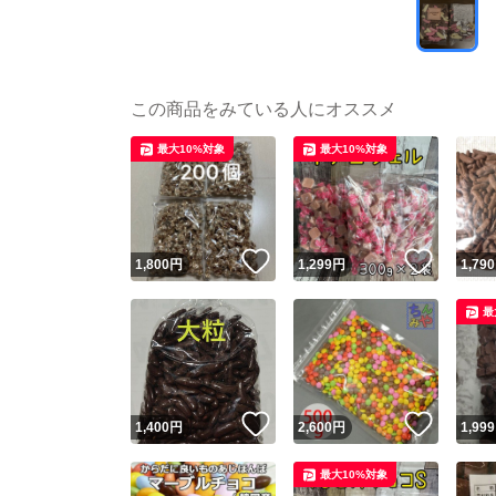
この商品をみている人にオススメ
最大10%対象
最大10%対象
いいね！
いいね
1,800
円
1,299
円
1,790
最
いいね！
いいね
1,400
円
2,600
円
1,999
最大10%対象