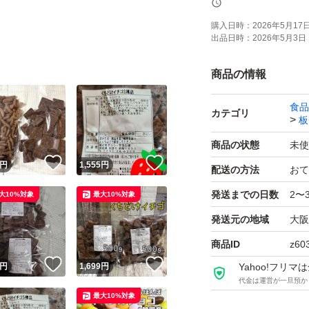
購入日時：
2026年5月17日 
出品日時：
2026年5月3日 
商品の情報
食品
カテゴリ
板
商品の状態
未使
！
いいね！
いいね！
円
1,555
円
配送の方法
おて
発送までの日数
2〜
大10%対象
最大10%対象
発送元の地域
大阪
商品ID
z60
！
いいね！
いいね！
円
1,699
円
Yahoo!フリ
代金は運営が一旦預か
最大10%対象