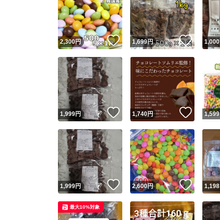
いいね！
いいね
2,300
円
1,699
円
1,000
いいね！
いいね
1,999
円
1,740
円
1,599
いいね！
いいね
1,999
円
2,600
円
1,198
最大10%対象