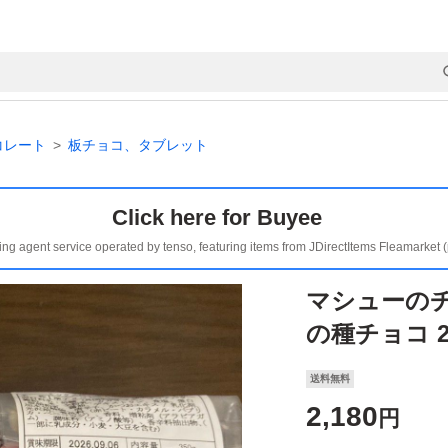
コレート
板チョコ、タブレット
Click here for Buyee
ing agent service operated by tenso, featuring items from JDirectItems Fleamarket 
マシューの
の種チョコ 
送料無料
2,180
円