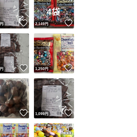
！
いいね！
いいね！
円
2,149
円
ユーザーの実績について
！
いいね！
いいね！
円
1,250
円
o!フリマが定めた一定の基準を満たしたユーザーにバッジを付与しています
出品者
この商品の情報をコピーします
取引出品者
Yahoo!フリマの基準をクリアした安心・安全なユーザーです
！
いいね！
いいね！
商品画像の
無断転載は禁止
されています
円
1,099
円
コピーされた情報は
必ずご自身の商品に合わせて編集
してください
コピーは
1商品につき1回
です
実績◯+
このユーザーはYahoo!フリマの取引を完了させた実績があり