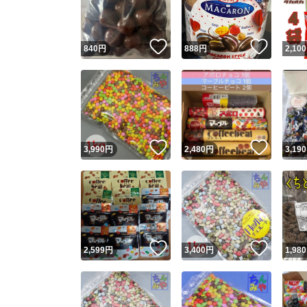
他フ
いいね！
いいね
840
円
888
円
2,100
スピード
※このバッ
スピ
いいね！
いいね
3,990
円
2,480
円
3,190
スピ
安心
いいね！
いいね
2,599
円
3,400
円
1,980