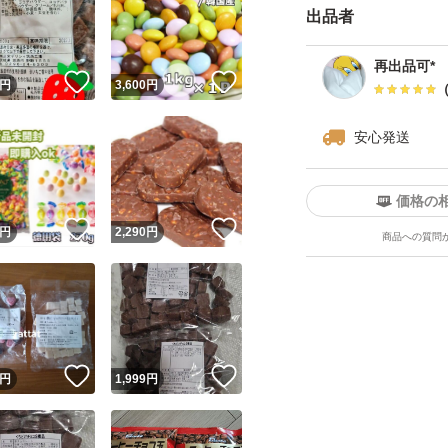
出品者
再出品可*
！
いいね！
いいね！
円
3,600
円
安心発送
価格の
！
いいね！
いいね！
円
2,290
円
商品への質問
！
いいね！
いいね！
円
1,999
円