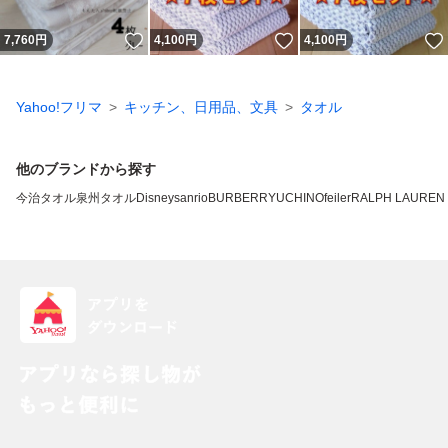
いいね！
いいね！
7,760
円
4,100
円
4,100
円
Yahoo!フリマ
キッチン、日用品、文具
タオル
他のブランドから探す
今治タオル
泉州タオル
Disney
sanrio
BURBERRY
UCHINO
feiler
RALPH LAUREN