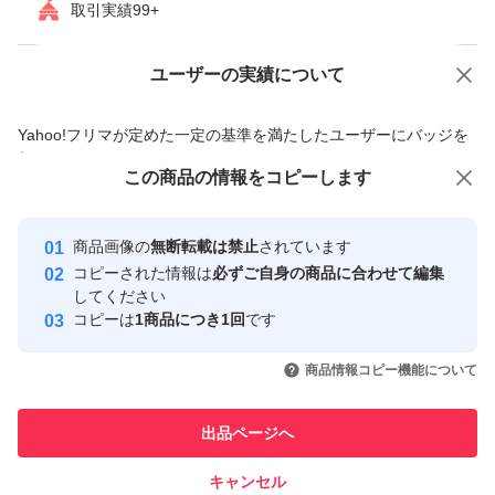
取引実績99+
ギフトとしても大変人気の高い喜ばれている商品です！
ご結婚祝い、新築祝いなどにもご利用される方もたくさん
ユーザーの実績について
価格の相談
商品への質問
いらっしゃいます！
商品への質問からの値下げ交渉、不適切なカテゴリ変更依頼は禁止です
Yahoo!フリマが定めた一定の基準を満たしたユーザーにバッジを
付与しています
大切なお客様用としてもストックされてみてもいかがでし
この商品をみている人にオススメ
この商品の情報をコピーします
安心取引出品者
ょうか！？
Yahoo!フリマの基準をクリアした安
安心取引出品者
きっと喜ばれること間違いなしですよ！
商品画像の
無断転載は禁止
されています
心・安全なユーザーです
コピーされた情報は
必ずご自身の商品に合わせて編集
取引実績
してください
※今治タオル他にもたくさん出品していますので他のペー
コピーは
1商品につき1回
です
このユーザーはYahoo!フリマの取
取引実績◯+
ジも是非ご覧ください(^^)
いいね！
いいね！
2,000
円
2,000
円
2,000
円
引を完了させた実績があります
商品情報コピー機能について
このユーザーは他フリマサービス
---------
他フリマ実績◯+
出品ページへ
での取引実績があります
◆商品仕様
キャンセル
スピード&安心発送
カラー : ベージュ