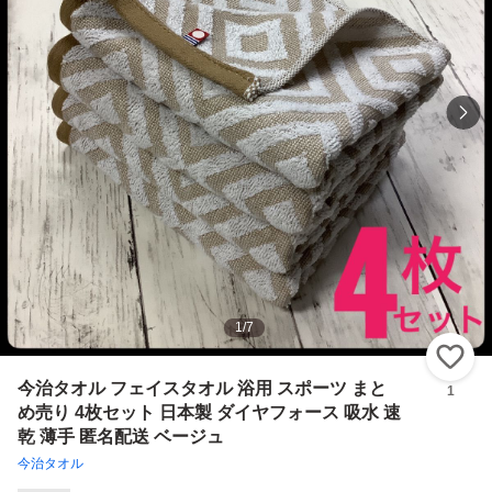
1
/
7
い
今治タオル フェイスタオル 浴用 スポーツ まと
1
め売り 4枚セット 日本製 ダイヤフォース 吸水 速
乾 薄手 匿名配送 ベージュ
今治タオル