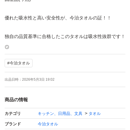
優れた吸水性と高い安全性が、今治タオルの証！！
独自の品質基準に合格したこのタオルは吸水性抜群です！
さらに軽量化することにより洗濯後の乾きも早いです♪
#
今治タオル
吸水性に優れながら速乾性があるという、相反する特徴が
ありますので、洗濯物が
出品日時：
2026年5月3日 19:02
乾きにくい冬場に活躍してくれそうです！
商品の情報
また生地がパイル地ではないので、羽落ちを気にしなくて
も良いのもこのタオルの良いところだと思います！
カテゴリ
キッチン、日用品、文具
タオル
ブランド
今治タオル
今治タオルは2.3回洗えばもっとボリュームがでて、薄手