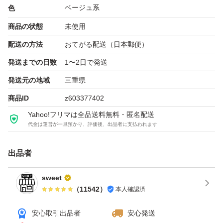
ベージュ系
色
には作っていますが
商品の状態
未使用
一度ご使用頂きますとパイルがふんわり膨らみ柔らかくな
配送の方法
おてがる配送（日本郵便）
ります。
発送までの日数
1〜2日で発送
赤ちゃんや敏感肌の方にもこの柔らかさと綿素材を使用し
発送元の地域
三重県
ておりますので
商品ID
z603377402
優しい使い心地で肌ざわりがよく安心してお使い頂けま
Yahoo!フリマは全品送料無料・匿名配送
代金は運営が一旦預かり、評価後、出品者に支払われます
す。
出品者
100回洗ってもほとんどへたりが無い丈夫な商品になりま
す。
sweet
（
11542
）
本人確認済
一度お使いになられましたら必ず良さがわかって頂けま
す！
安心取引出品者
安心発送