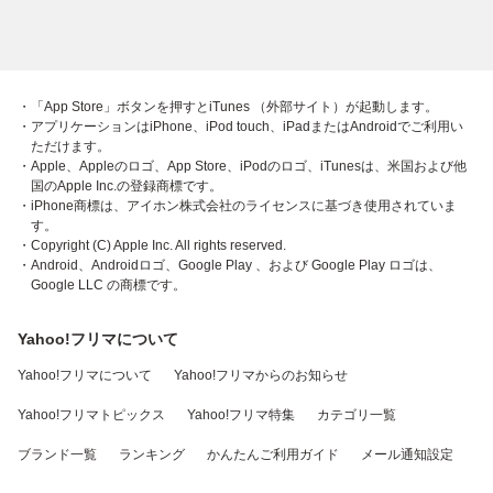
・「App Store」ボタンを押すとiTunes （外部サイト）が起動します。
・アプリケーションはiPhone、iPod touch、iPadまたはAndroidでご利用い
ただけます。
・Apple、Appleのロゴ、App Store、iPodのロゴ、iTunesは、米国および他
国のApple Inc.の登録商標です。
・iPhone商標は、アイホン株式会社のライセンスに基づき使用されていま
す。
・Copyright (C) Apple Inc. All rights reserved.
・Android、Androidロゴ、Google Play 、および Google Play ロゴは、
Google LLC の商標です。
Yahoo!フリマについて
Yahoo!フリマについて
Yahoo!フリマからのお知らせ
Yahoo!フリマトピックス
Yahoo!フリマ特集
カテゴリ一覧
ブランド一覧
ランキング
かんたんご利用ガイド
メール通知設定