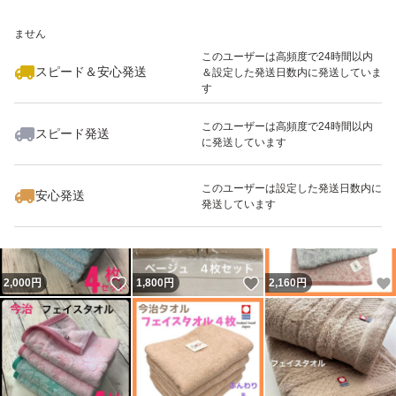
いいね！
いいね！
2,000
※このバッジは実績に基づく表示であり、発送を保証しているものではあり
円
2,000
円
2,980
円
サイズ : 約32x75㎝
ません
素材 : 綿 (コットン) 100%
このユーザーは高頻度で24時間以内
スピード＆安心発送
＆設定した発送日数内に発送していま
---------
す
◆配送について
このユーザーは高頻度で24時間以内
スピード発送
ご購入後(〜18:00)翌日発送
に発送しています
いいね！
いいね！
2,000
円
1,580
円
2,000
円
平日のみ配送
このユーザーは設定した発送日数内に
安心発送
発送しています
いいね！
いいね！
2,000
円
1,800
円
2,160
円