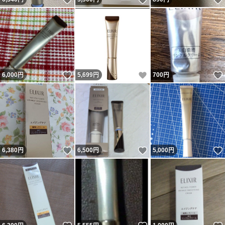
いいね！
いいね！
6,000
円
5,699
円
700
円
いいね！
いいね！
6,380
円
6,500
円
5,000
円