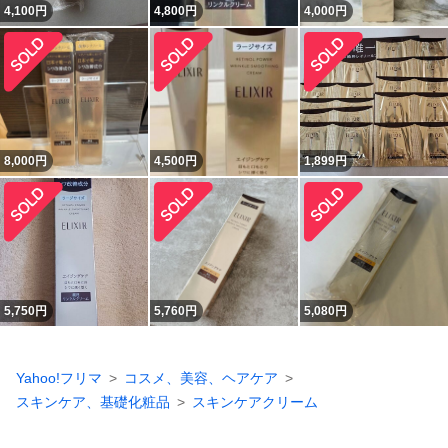
4,100
円
4,800
円
4,000
円
8,000
円
4,500
円
1,899
円
5,750
円
5,760
円
5,080
円
Yahoo!フリマ
コスメ、美容、ヘアケア
スキンケア、基礎化粧品
スキンケアクリーム