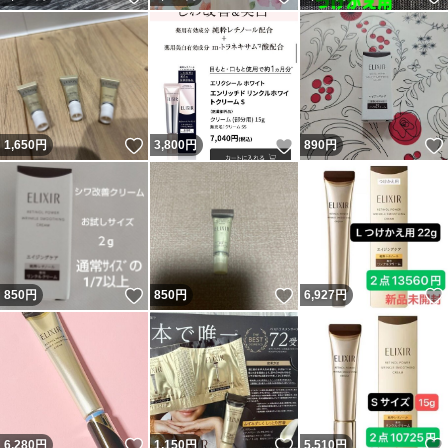
いいね！
いいね！
1,650
円
3,800
円
890
円
いいね！
いいね！
850
円
850
円
6,927
円
いいね！
いいね！
6,280
円
1,150
円
5,510
円