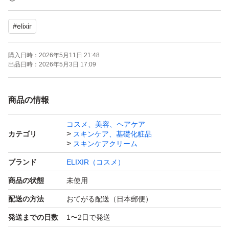
ール×独自成分コラジェネシスの強力タッグ。相乗効果に
#
elixir
より真皮のコラーゲン密度を高め、シワ改善をさらにブー
スト！ 額や眉間の深いシワにも効果的。
購入日時：
2026年5月11日 21:48
出品日時：
2026年5月3日 17:09
商品の情報
コスメ、美容、ヘアケア
カテゴリ
スキンケア、基礎化粧品
スキンケアクリーム
ブランド
ELIXIR（コスメ）
商品の状態
未使用
配送の方法
おてがる配送（日本郵便）
発送までの日数
1〜2日で発送