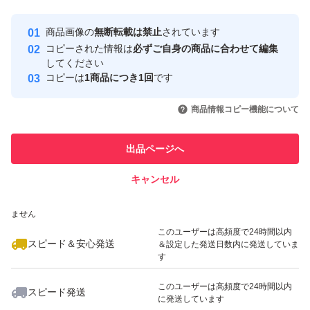
最大10%対象
最大10%対象
最大10%対象
Yahoo!フリマの基準をクリアした安
安心取引出品者
商品画像の
無断転載は禁止
されています
心・安全なユーザーです
コピーされた情報は
必ずご自身の商品に合わせて編集
取引実績
してください
コピーは
1商品につき1回
です
このユーザーはYahoo!フリマの取
取引実績◯+
いいね！
いいね！
1,890
円
1,590
円
2,690
円
引を完了させた実績があります
商品情報コピー機能について
最大10%対象
最大10%対象
このユーザーは他フリマサービス
他フリマ実績◯+
出品ページへ
での取引実績があります
キャンセル
スピード&安心発送
いいね！
いいね！
1,090
※このバッジは実績に基づく表示であり、発送を保証しているものではあり
円
890
円
4,800
円
ません
最大10%対象
このユーザーは高頻度で24時間以内
スピード＆安心発送
＆設定した発送日数内に発送していま
す
このユーザーは高頻度で24時間以内
スピード発送
に発送しています
いいね！
いいね！
5,000
円
950
円
3,750
円