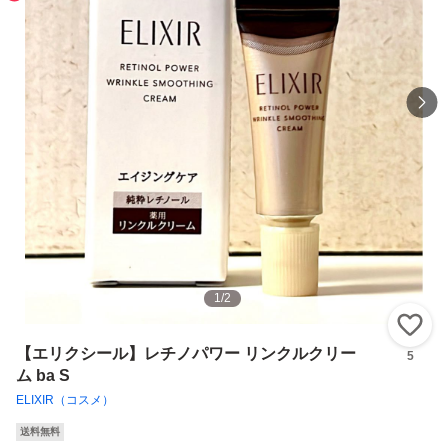
1
/
2
い
【エリクシール】レチノパワー リンクルクリー
5
ム ba S
ELIXIR（コスメ）
送料無料