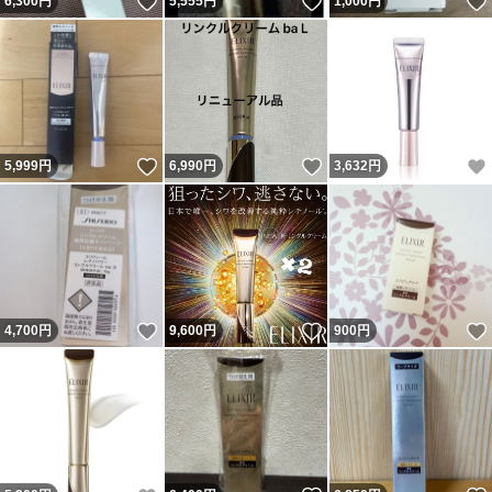
いいね！
いいね！
6,300
円
5,555
円
1,000
円
いいね！
いいね！
5,999
円
6,990
円
3,632
円
いいね！
いいね！
4,700
円
9,600
円
900
円