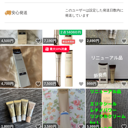
このユーザーは設定した発送日数内に
安心発送
発送しています
いいね！
いいね！
4,500
円
7,190
円
2,690
円
最大10%対象
いいね！
いいね！
4,700
円
7,500
円
999
円
いいね！
いいね！
1,800
円
3,580
円
5,999
円