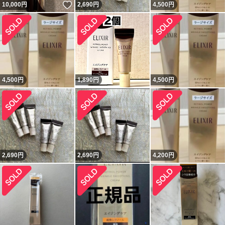
いいね！
10,000
円
2,690
円
4,500
円
4,500
円
1,890
円
4,500
円
2,690
円
2,690
円
4,200
円