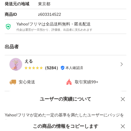
発送元の地域
東京都
商品ID
z603314522
Yahoo!フリマは全品送料無料・匿名配送
代金は運営が一旦預かり、評価後、出品者に支払われます
出品者
える
（
5284
）
本人確認済
安心発送
取引実績99+
ユーザーの実績について
価格の相談
商品への質問
商品への質問からの値下げ交渉、不適切なカテゴリ変更依頼は禁止です
Yahoo!フリマが定めた一定の基準を満たしたユーザーにバッジを
付与しています
この商品をみている人にオススメ
この商品の情報をコピーします
安心取引出品者