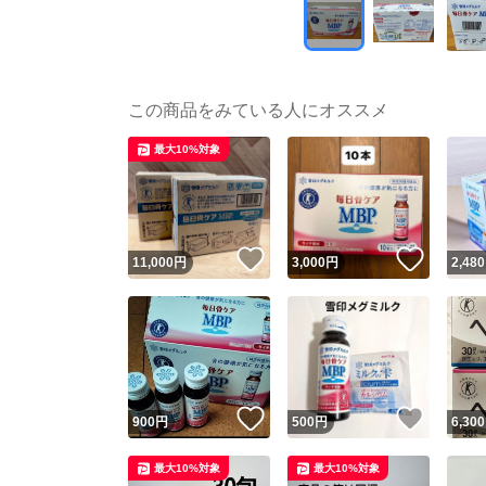
この商品をみている人にオススメ
最大10%対象
いいね！
いいね
11,000
円
3,000
円
2,480
いいね！
いいね
900
円
500
円
6,300
最大10%対象
最大10%対象