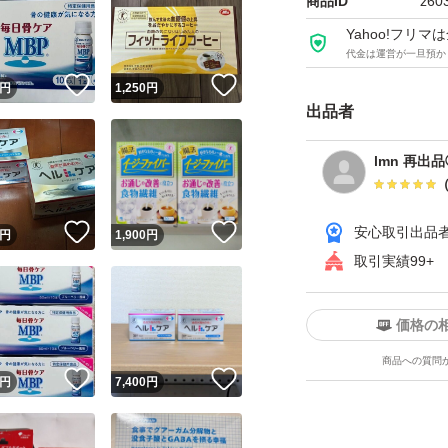
商品ID
z60
Yahoo!フリ
代金は運営が一旦預か
！
いいね！
いいね！
円
1,250
円
出品者
lmn 再出
！
いいね！
いいね！
安心取引出品
円
1,900
円
取引実績99+
価格の
商品への質問
！
いいね！
いいね！
円
7,400
円