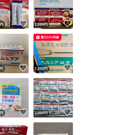
！
いいね！
いいね！
円
1,599
円
最大10%対象
ユーザーの実績について
！
いいね！
いいね！
円
7,200
円
o!フリマが定めた一定の基準を満たしたユーザーにバッジを付与しています
出品者
この商品の情報をコピーします
取引出品者
Yahoo!フリマの基準をクリアした安心・安全なユーザーです
！
いいね！
いいね！
商品画像の
無断転載は禁止
されています
円
2,000
円
コピーされた情報は
必ずご自身の商品に合わせて編集
してください
コピーは
1商品につき1回
です
実績◯+
このユーザーはYahoo!フリマの取引を完了させた実績があり