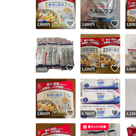
いいね！
いいね
1,600
円
3,800
円
1,098
いいね！
いいね
700
円
1,200
円
3,600
Yaho
安心取引
安心
いいね！
いいね
1,600
円
6,380
円
1,100
取引実績
最大10%対象
取引