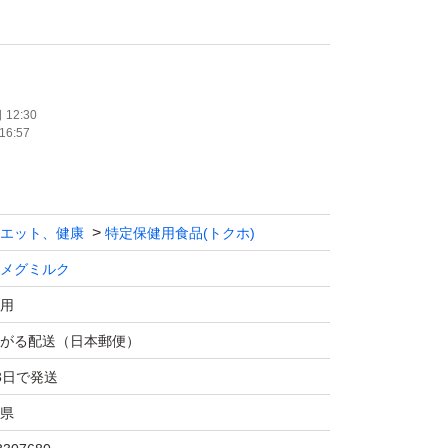
トプラスで発送します
きになります
いします。
12:30
16:57
メグミルク
アMBP
味
エット、健康
特定保健用食品(トクホ)
0本
メグミルク
用食品
用
すいません…(T_T)
がる配送（日本郵便）
3日で発送
県