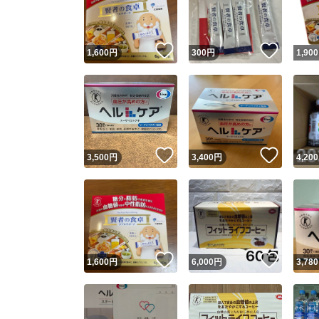
他フ
いいね！
いいね
1,600
円
300
円
1,900
スピード
※このバッ
スピ
いいね！
いいね
3,500
円
3,400
円
4,200
スピ
安心
いいね！
いいね
1,600
円
6,000
円
3,780