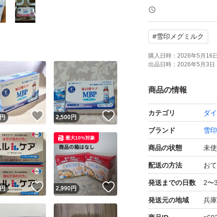
ゆうパケットポス
写真のように横向
#
雪印メグミルク
ご理解宜しくお願
購入日時：
2026年5月16日 
出品日時：
2026年5月3日 
【ブランド】雪印
【商品名】毎日骨ケ
商品の情報
【風味】ライチ風
カテゴリ
ダイ
！
いいね！
いいね！
【内容量】50ml×1
円
2,500
円
ブランド
雪印
【種類】特定保健
最大10%対象
商品の状態
未使
値下げが厳しいです。
配送の方法
おて
再出品可能です☆
発送までの日数
2〜
！
いいね！
いいね！
円
2,990
円
発送元の地域
兵庫