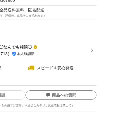
3307680
マは全品送料無料・匿名配送
り、評価後、出品者に支払われます
品◯なんでも相談◯
（
713
）
本人確認済
者
スピード＆安心発送
相談
商品への質問
からの値下げ交渉、不適切なカテゴリ変更依頼は禁止です