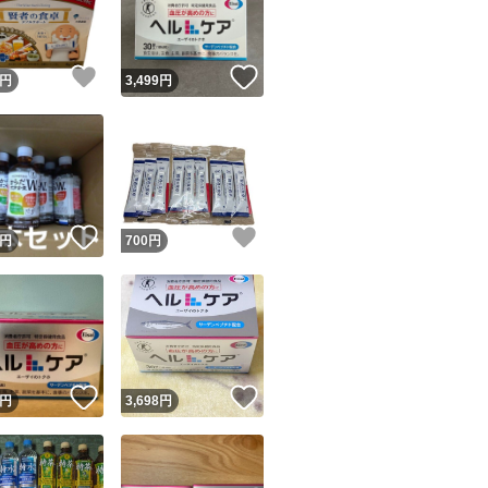
商品情報コピー機
リマ実績◯+
このユーザーは他フリマサービスでの取引実績があります
！
いいね！
いいね！
円
3,499
円
出品ページへ
&安心発送
キャンセル
ジは実績に基づく表示であり、発送を保証しているものではありません
このユーザーは高頻度で24時間以内＆設定した発送日数内に
ード＆安心発送
ます
！
いいね！
いいね！
円
700
円
ード発送
このユーザーは高頻度で24時間以内に発送しています
発送
このユーザーは設定した発送日数内に発送しています
！
いいね！
いいね！
円
3,698
円