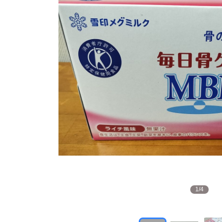
1
/
4