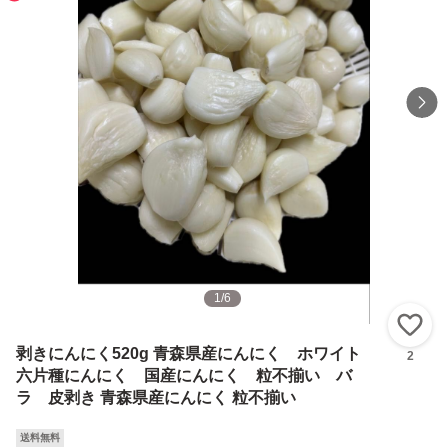
1
/
6
い
剥きにんにく520g 青森県産にんにく ホワイト
2
六片種にんにく 国産にんにく 粒不揃い バ
ラ 皮剥き 青森県産にんにく 粒不揃い
送料無料