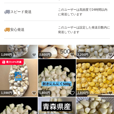
このユーザーは高頻度で24時間以内
スピード発送
に発送しています
いいね！
いいね！
2,300
円
2,300
円
2,300
円
このユーザーは設定した発送日数内に
安心発送
発送しています
いいね！
いいね！
1,099
円
1,600
円
2,200
円
最大10%対象
いいね！
いいね！
1,598
円
1,800
円
1,800
円