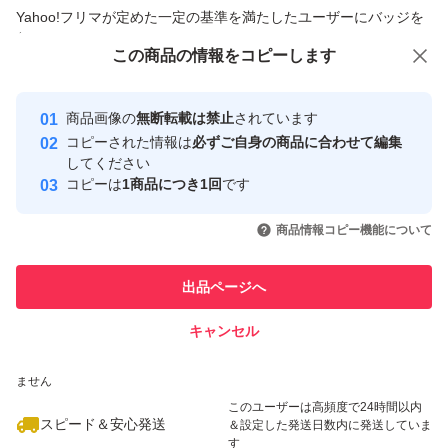
商品への質問からの値下げ交渉、不適切なカテゴリ変更依頼は禁止です
Yahoo!フリマが定めた一定の基準を満たしたユーザーにバッジを
付与しています
この商品をみている人にオススメ
この商品の情報をコピーします
安心取引出品者
Yahoo!フリマの基準をクリアした安
安心取引出品者
商品画像の
無断転載は禁止
されています
心・安全なユーザーです
コピーされた情報は
必ずご自身の商品に合わせて編集
取引実績
してください
コピーは
1商品につき1回
です
このユーザーはYahoo!フリマの取
取引実績◯+
いいね！
いいね！
1,800
円
1,800
円
2,200
円
引を完了させた実績があります
商品情報コピー機能について
最大10%対象
最大10%対象
このユーザーは他フリマサービス
他フリマ実績◯+
出品ページへ
での取引実績があります
キャンセル
スピード&安心発送
いいね！
いいね！
2,300
※このバッジは実績に基づく表示であり、発送を保証しているものではあり
円
1,598
円
2,300
円
ません
最大10%対象
最大10%対象
最大10%対象
このユーザーは高頻度で24時間以内
スピード＆安心発送
＆設定した発送日数内に発送していま
す