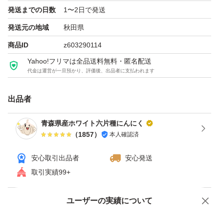
発送までの日数
1〜2日で発送
発送元の地域
秋田県
商品ID
z603290114
Yahoo!フリマは全品送料無料・匿名配送
代金は運営が一旦預かり、評価後、出品者に支払われます
出品者
青森県産ホワイト六片種にんにく
（
1857
）
本人確認済
安心取引出品者
安心発送
取引実績99+
ユーザーの実績について
価格の相談
商品への質問