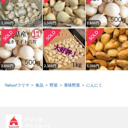
1,300
円
1,500
円
1,600
円
1,600
円
2,300
円
1,300
円
Yahoo!フリマ
食品
野菜
香味野菜
にんにく