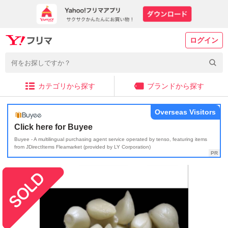
ログイン
カテゴリから探す
ブランドから探す
Overseas Visitors
Click here for Buyee
Buyee - A multilingual purchasing agent service operated by tenso, featuring items
from JDirectItems Fleamarket (provided by LY Corporation)