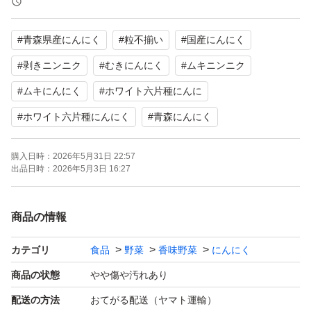
冷凍庫に保存するのもお勧めです。
#
青森県産にんにく
#
粒不揃い
#
国産にんにく
どうぞ宜しくお願いいたします。
#
剥きニンニク
#
むきにんにく
#
ムキニンニク
#
ムキにんにく
#
ホワイト六片種にんに
#
ホワイト六片種にんにく
#
青森にんにく
購入日時：
2026年5月31日 22:57
出品日時：
2026年5月3日 16:27
商品の情報
カテゴリ
食品
野菜
香味野菜
にんにく
商品の状態
やや傷や汚れあり
配送の方法
おてがる配送（ヤマト運輸）