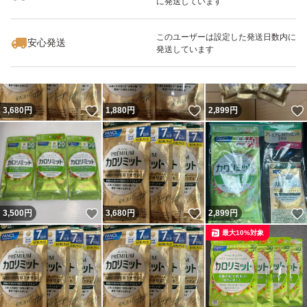
に発送しています
いいね！
いいね！
3,610
円
3,000
円
3,680
円
このユーザーは設定した発送日数内に
安心発送
発送しています
いいね！
いいね！
3,680
円
1,880
円
2,899
円
いいね！
いいね！
3,500
円
3,680
円
2,899
円
最大10%対象