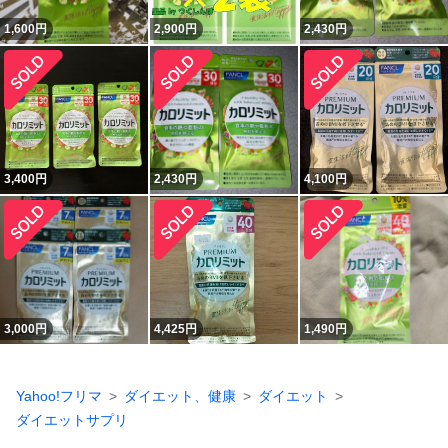
1,600
円
2,900
円
2,430
円
3,400
円
2,430
円
4,100
円
3,000
円
4,425
円
1,490
円
Yahoo!フリマ
ダイエット、健康
ダイエット
ダイエットサプリ