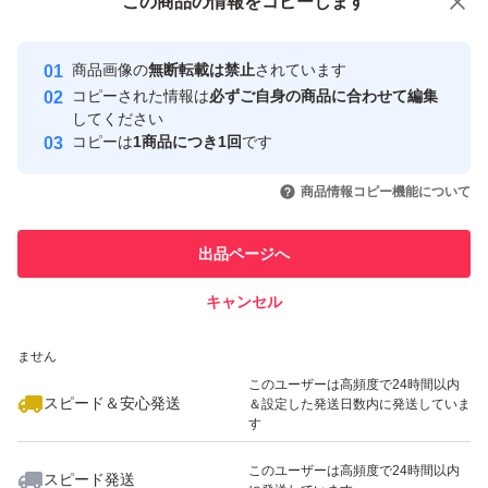
この商品をみている人にオススメ
この商品の情報をコピーします
安心取引出品者
最大10%対象
最大10%対象
最大10%対象
Yahoo!フリマの基準をクリアした安
安心取引出品者
商品画像の
無断転載は禁止
されています
心・安全なユーザーです
コピーされた情報は
必ずご自身の商品に合わせて編集
取引実績
してください
コピーは
1商品につき1回
です
このユーザーはYahoo!フリマの取
取引実績◯+
いいね！
いいね！
2,500
円
3,650
円
2,900
円
引を完了させた実績があります
商品情報コピー機能について
このユーザーは他フリマサービス
他フリマ実績◯+
出品ページへ
での取引実績があります
キャンセル
スピード&安心発送
いいね！
いいね！
2,900
※このバッジは実績に基づく表示であり、発送を保証しているものではあり
円
2,720
円
3,400
円
ません
最大10%対象
このユーザーは高頻度で24時間以内
スピード＆安心発送
＆設定した発送日数内に発送していま
す
このユーザーは高頻度で24時間以内
スピード発送