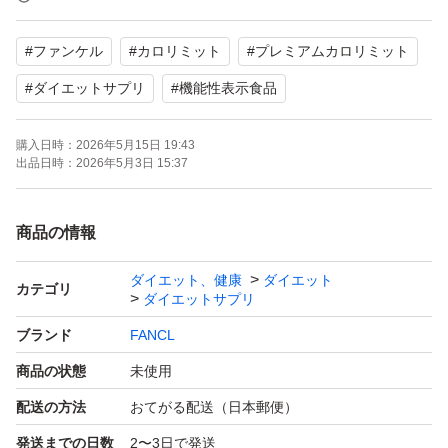
【表記・型番】
#
ファンケル
#
カロリミット
#
プレミアムカロリミット
カロリミット：機能性表示食品【届出番号:E294】
プレミアムカロリミット：機能性表示食品【届出番号:J4
#
ダイエットサプリ
#
機能性表示食品
7】
購入日時：
2026年5月15日 19:43
出品日時：
2026年5月3日 15:37
【賞味期限】2026.11 2026.12
商品の情報
よろしくお願いいたします。
ダイエット、健康
ダイエット
カテゴリ
ダイエットサプリ
ブランド
FANCL
商品の状態
未使用
配送の方法
おてがる配送（日本郵便）
発送までの日数
2〜3日で発送