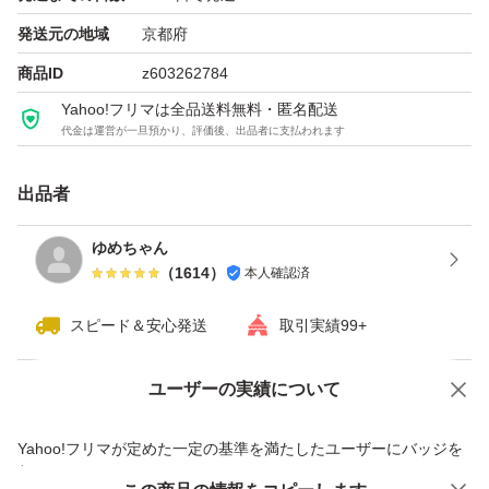
発送元の地域
京都府
商品ID
z603262784
Yahoo!フリマは全品送料無料・匿名配送
代金は運営が一旦預かり、評価後、出品者に支払われます
出品者
ゆめちゃん
（
1614
）
本人確認済
スピード＆安心発送
取引実績99+
ユーザーの実績について
価格の相談
商品への質問
商品への質問からの値下げ交渉、不適切なカテゴリ変更依頼は禁止です
Yahoo!フリマが定めた一定の基準を満たしたユーザーにバッジを
付与しています