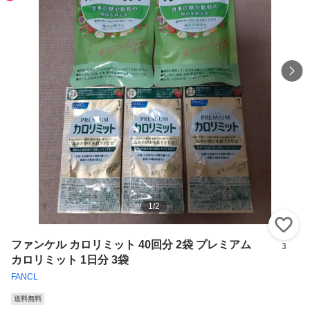
1
/
2
い
ファンケル カロリミット 40回分 2袋 プレミアム
3
カロリミット 1日分 3袋
FANCL
送料無料