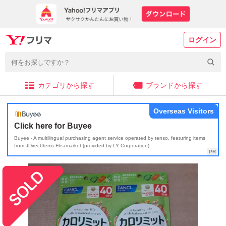
ログイン
カテゴリから探す
ブランドから探す
Overseas Visitors
Click here for Buyee
Buyee - A multilingual purchasing agent service operated by tenso, featuring items
from JDirectItems Fleamarket (provided by LY Corporation)