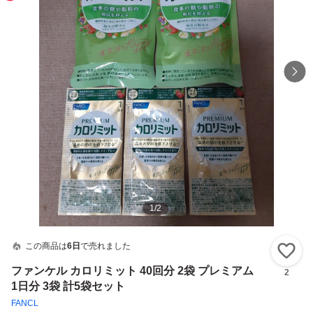
1
/
2
この商品は
6日
で売れました
い
ファンケル カロリミット 40回分 2袋 プレミアム
2
1日分 3袋 計5袋セット
FANCL