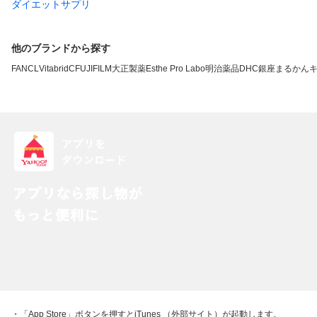
ダイエットサプリ
他のブランドから探す
FANCL
VitabridC
FUJIFILM
大正製薬
Esthe Pro Labo
明治薬品
DHC
銀座まるかん
・「App Store」ボタンを押すとiTunes （外部サイト）が起動します。