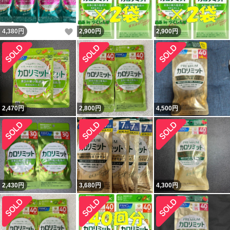
いいね！
4,380
円
2,900
円
2,900
円
2,470
円
2,800
円
4,500
円
2,430
円
3,680
円
4,300
円