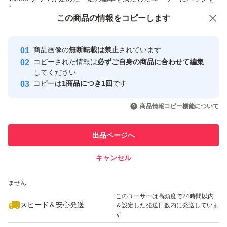
付与しています
この商品をみている人にオススメ
この商品の情報をコピーします
安心取引出品者
最大10%対象
Yahoo!フリマの基準をクリアした安
安心取引出品者
商品画像の
無断転載は禁止
されています
心・安全なユーザーです
コピーされた情報は
必ずご自身の商品に合わせて編集
取引実績
してください
コピーは
1商品につき1回
です
このユーザーはYahoo!フリマの取
取引実績◯+
いいね！
いいね！
3,150
円
2,500
円
2,900
円
引を完了させた実績があります
商品情報コピー機能について
最大10%対象
最大10%対象
このユーザーは他フリマサービス
他フリマ実績◯+
出品ページへ
での取引実績があります
キャンセル
スピード&安心発送
いいね！
いいね！
2,430
※このバッジは実績に基づく表示であり、発送を保証しているものではあり
円
2,740
円
2,899
円
ません
このユーザーは高頻度で24時間以内
スピード＆安心発送
＆設定した発送日数内に発送していま
す