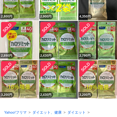
2,800
円
2,900
円
4,350
円
2,890
円
2,430
円
2,790
円
3,200
円
2,430
円
3,200
円
Yahoo!フリマ
ダイエット、健康
ダイエット