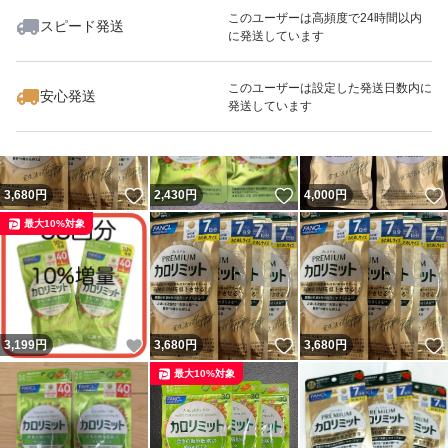
このユーザーは高頻度で24時間以内
スピード発送
に発送しています
いいね！
いいね！
3,680
円
4,440
円
2,700
円
最大10%対象
最大10%対象
このユーザーは設定した発送日数内に
安心発送
発送しています
いいね！
いいね！
3,680
円
2,430
円
4,000
円
最大10%対象
いいね！
いいね！
3,199
円
3,680
円
3,680
円
最大10%対象