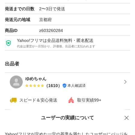
発送までの日数
2〜3日で発送
発送元の地域
京都府
商品ID
z603260284
Yahoo!フリマは全品送料無料・匿名配送
代金は運営が一旦預かり、評価後、出品者に支払われます
出品者
ゆめちゃん
（
1610
）
本人確認済
スピード＆安心発送
取引実績99+
ユーザーの実績について
価格の相談
商品への質問
商品への質問からの値下げ交渉、不適切なカテゴリ変更依頼は禁止です
Yahoo!フリマが定めた一定の基準を満たしたユーザーにバッジを