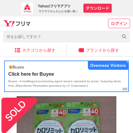
ログイン
カテゴリから探す
ブランドから探す
Overseas Visitors
Click here for Buyee
Buyee - A multilingual purchasing agent service operated by tenso, featuring items
from JDirectItems Fleamarket (provided by LY Corporation)