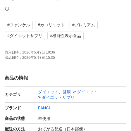
【賞味期限】2026.11 2026.12
#
ファンケル
#
カロリミット
#
プレミアム
よろしくお願いいたします。
#
ダイエットサプリ
#
機能性表示食品
購入日時：
2026年5月9日 10:36
出品日時：
2026年5月3日 15:35
商品の情報
ダイエット、健康
ダイエット
カテゴリ
ダイエットサプリ
ブランド
FANCL
商品の状態
未使用
配送の方法
おてがる配送（日本郵便）