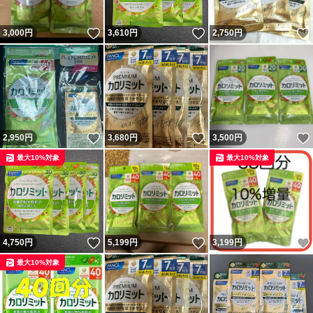
いいね！
いいね！
3,000
円
3,610
円
2,750
円
いいね！
いいね！
2,950
円
3,680
円
3,500
円
最大10%対象
最大10%対象
いいね！
いいね！
4,750
円
5,199
円
3,199
円
最大10%対象