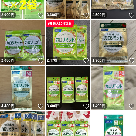
いいね！
いいね！
2,900
円
3,680
円
4,599
円
最大10%対象
いいね！
いいね！
2,680
円
2,470
円
1,900
円
いいね！
いいね！
4,480
円
3,400
円
1,490
円