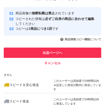
安心取引出品者
スムースタイプ
最大10%対象
Yahoo!フリマの基準をクリアした安
安心取引出品者
クレイ クリームシャンプー
商品画像の
無断転載は禁止
されています
心・安全なユーザーです
コピーされた情報は
必ずご自身の商品に合わせて編集
取引実績
してください
コピーは
1商品につき1回
です
このユーザーはYahoo!フリマの取
取引実績◯+
いいね！
いいね！
1,099
円
899
円
775
円
引を完了させた実績があります
商品情報コピー機能について
このユーザーは他フリマサービス
他フリマ実績◯+
出品ページへ
での取引実績があります
キャンセル
スピード&安心発送
いいね！
いいね！
500
※このバッジは実績に基づく表示であり、発送を保証しているものではあり
円
699
円
650
円
ません
最大10%対象
このユーザーは高頻度で24時間以内
スピード＆安心発送
＆設定した発送日数内に発送していま
す
このユーザーは高頻度で24時間以内
スピード発送
に発送しています