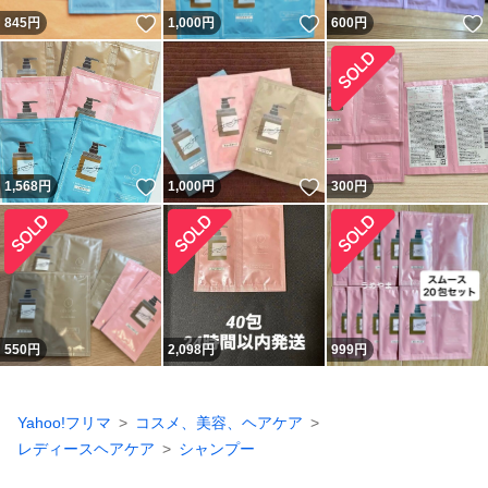
いいね！
いいね！
845
円
1,000
円
600
円
いいね！
いいね！
1,568
円
1,000
円
300
円
550
円
2,098
円
999
円
Yahoo!フリマ
コスメ、美容、ヘアケア
レディースヘアケア
シャンプー