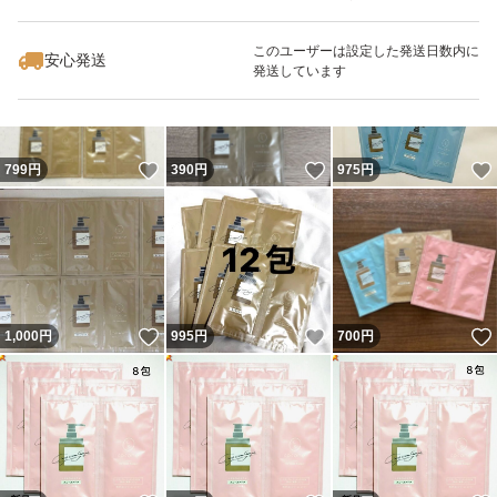
いいね！
いいね！
630
円
2,098
円
500
円
このユーザーは設定した発送日数内に
安心発送
発送しています
いいね！
いいね！
799
円
390
円
975
円
いいね！
いいね！
1,000
円
995
円
700
円