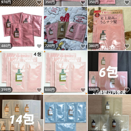
いいね！
いいね！
970
円
350
円
350
円
いいね！
いいね！
480
円
720
円
380
円
いいね！
いいね！
399
円
600
円
599
円