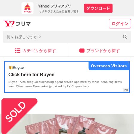
ログイン
カテゴリから探す
ブランドから探す
Overseas Visitors
Click here for Buyee
Buyee - A multilingual purchasing agent service operated by tenso, featuring items
from JDirectItems Fleamarket (provided by LY Corporation)