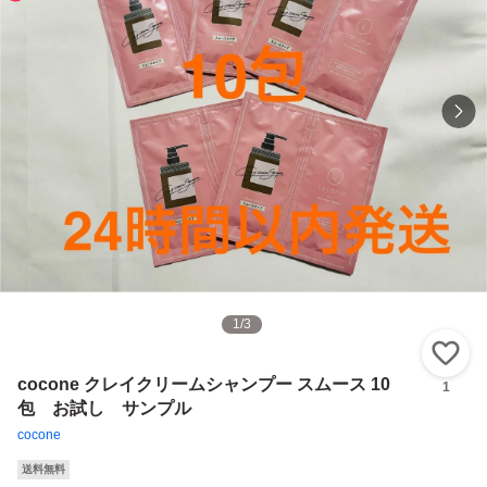
1
/
3
い
cocone クレイクリームシャンプー スムース 10
1
包 お試し サンプル
cocone
送料無料