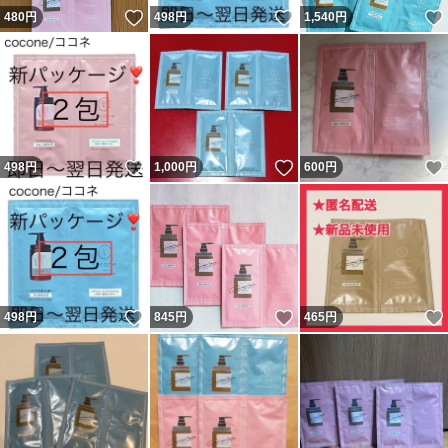
いいね！
いいね！
480
円
498
円
1,540
円
いいね！
いいね！
498
円
1,000
円
600
円
いいね！
いいね！
498
円
845
円
465
円