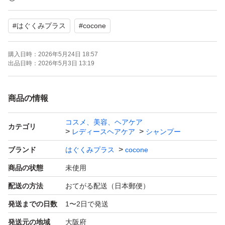
#
はぐくみプラス
#
cocone
※お値下げの交渉には対応しておりません。
購入日時：
2026年5月24日 18:57
【商品説明】
出品日時：
2026年5月3日 13:19
cocone クレイクリームシャンプー スムースタイプ
頭皮ケアとヘアケアが同時にできるクリームシャンプー。
商品の情報
トリートメント不要でいつものシャンプーと同じように洗
コスメ、美容、ヘアケア
髪してください
カテゴリ
レディースヘアケア
シャンプー
泡が立たないので洗えているのか気になりますが、洗って
ブランド
はぐくみプラス
cocone
いる途中からスルンとした髪質に変わっていきます。
商品の状態
未使用
数分経ってから洗い流せば仕上がりが良くなります
配送の方法
おてがる配送（日本郵便）
是非お試し下さい。
発送までの日数
1〜2日で発送
※ミディアム、ロング方は２包必要です
発送元の地域
大阪府