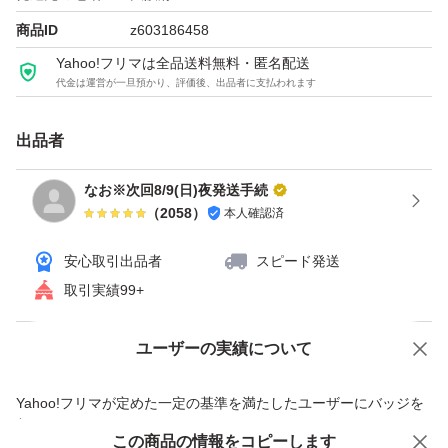
★在庫ありますので、数量変更可能です
商品ID
z603186458
Yahoo!フリマは全品送料無料・匿名配送
代金は運営が一旦預かり、評価後、出品者に支払われます
＊モイスト、リペアとの組み合わせ変更も可能です。お問
い合わせください。
出品者
シャンプー
なお※次回8/9(日)夜発送手続
（
2058
）
本人確認済
クリームシャンプー
お試し
安心取引出品者
スピード発送
サンプル
取引実績99+
トラベル用
旅行用
ユーザーの実績について
価格の相談
商品への質問
出張用
商品への質問からの値下げ交渉、不適切なカテゴリ変更依頼は禁止です
Yahoo!フリマが定めた一定の基準を満たしたユーザーにバッジを
ハーブローズ
付与しています
スムース
この商品をみている人にオススメ
この商品の情報をコピーします