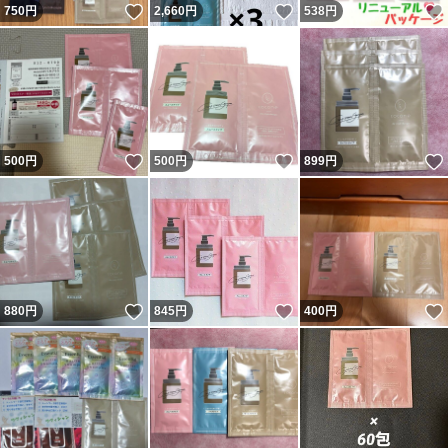
いいね！
いいね！
750
円
2,660
円
538
円
いいね！
いいね！
500
円
500
円
899
円
いいね！
いいね！
880
円
845
円
400
円