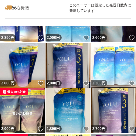
最大10%対象
このユーザーは設定した発送日数内に
安心発送
発送しています
いいね！
いいね！
2,890
円
2,000
円
2,600
円
いいね！
いいね！
2,600
円
2,800
円
2,300
円
最大10%対象
いいね！
いいね！
2,000
円
1,899
円
2,700
円