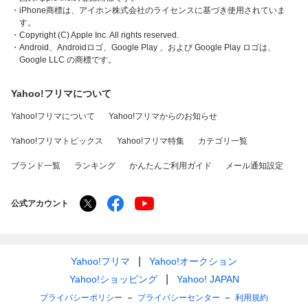
・iPhone商標は、アイホン株式会社のライセンスに基づき使用されていま
す。
・Copyright (C) Apple Inc. All rights reserved.
・Android、Androidロゴ、Google Play 、および Google Play ロゴは、
Google LLC の商標です。
Yahoo!フリマについて
Yahoo!フリマについて
Yahoo!フリマからのお知らせ
Yahoo!フリマトピックス
Yahoo!フリマ特集
カテゴリ一覧
ブランド一覧
ランキング
かんたんご利用ガイド
メール通知設定
公式アカウント
Yahoo!フリマ
Yahoo!オークション
Yahoo!ショッピング
Yahoo! JAPAN
プライバシーポリシー
プライバシーセンター
利用規約