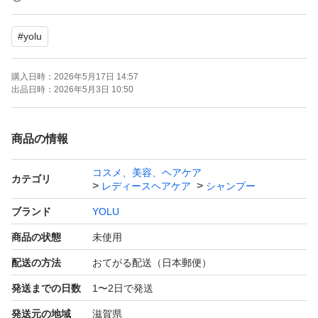
【ブランド】YOLU
#
yolu
【商品名】カームナイトリペア シャンプー
【容量】1110ml（通常品3個分）
購入日時：
2026年5月17日 14:57
【商品の状態】未使用
出品日時：
2026年5月3日 10:50
【特徴】夜間美容、ナイトキャップセラム配合、大容量
商品の情報
ゆうパケットポストにて簡易梱包で発送します
コスメ、美容、ヘアケア
カテゴリ
レディースヘアケア
シャンプー
よろしくお願いいたします。
ブランド
YOLU
商品の状態
未使用
配送の方法
おてがる配送（日本郵便）
発送までの日数
1〜2日で発送
発送元の地域
滋賀県