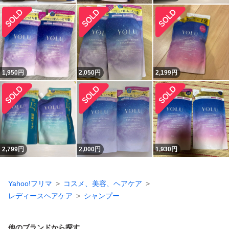
1,950
円
2,050
円
2,199
円
2,799
円
2,000
円
1,930
円
Yahoo!フリマ
コスメ、美容、ヘアケア
レディースヘアケア
シャンプー
他のブランドから探す