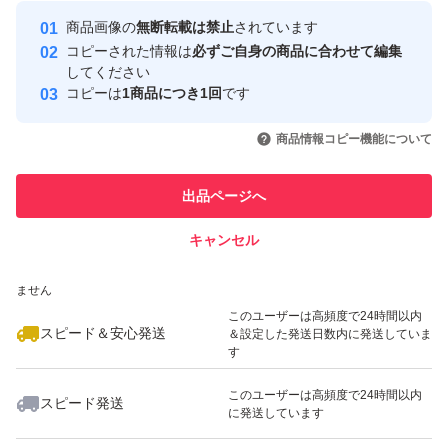
最大10%対象
最大10%対象
最大10%対象
Yahoo!フリマの基準をクリアした安
安心取引出品者
商品画像の
無断転載は禁止
されています
心・安全なユーザーです
コピーされた情報は
必ずご自身の商品に合わせて編集
取引実績
してください
コピーは
1商品につき1回
です
このユーザーはYahoo!フリマの取
取引実績◯+
いいね！
いいね！
2,700
円
2,700
円
2,700
円
引を完了させた実績があります
商品情報コピー機能について
最大10%対象
このユーザーは他フリマサービス
他フリマ実績◯+
出品ページへ
での取引実績があります
キャンセル
スピード&安心発送
いいね！
いいね！
2,799
※このバッジは実績に基づく表示であり、発送を保証しているものではあり
円
2,630
円
2,700
円
ません
最大10%対象
このユーザーは高頻度で24時間以内
スピード＆安心発送
＆設定した発送日数内に発送していま
す
このユーザーは高頻度で24時間以内
スピード発送
に発送しています
いいね！
いいね！
1,950
円
2,600
円
2,600
円