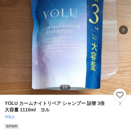
1
/
2
い
YOLU カームナイトリペア シャンプー 詰替 3倍
7
大容量 1110ml ヨル
YOLU
送料無料