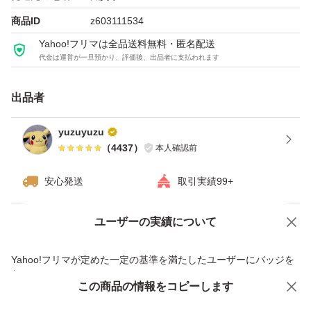
商品ID
z603111534
Yahoo!フリマは全品送料無料・匿名配送
代金は運営が一旦預かり、評価後、出品者に支払われます
出品者
yuzuyuzu
（
4437
）
本人確認前
安心発送
取引実績99+
ユーザーの実績について
価格の相談
商品への質問
商品への質問からの値下げ交渉、不適切なカテゴリ変更依頼は禁止です
Yahoo!フリマが定めた一定の基準を満たしたユーザーにバッジを
付与しています
この商品をみている人にオススメ
この商品の情報をコピーします
安心取引出品者