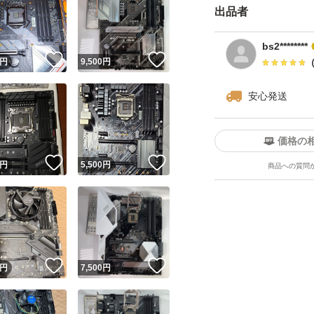
出品者
購入当時からwifi
取り外し 他のPC
bs2********
！
いいね！
いいね！
円
9,500
円
駄目かと思います素
安心発送
出品物
マザーボードのみ
価格の
！
いいね！
いいね！
円
5,500
円
商品への質問
！
いいね！
いいね！
円
7,500
円