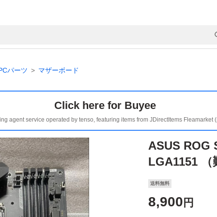
PCパーツ
マザーボード
Click here for Buyee
ing agent service operated by tenso, featuring items from JDirectItems Fleamarket 
ASUS ROG S
LGA1151 
送料無料
8,900
円