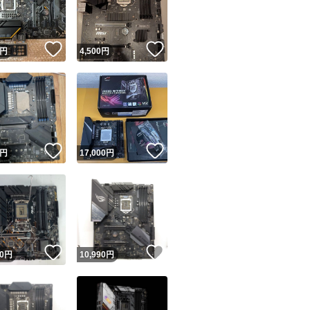
商品情報コピー機
リマ実績◯+
このユーザーは他フリマサービスでの取引実績があります
！
いいね！
いいね！
円
4,500
円
出品ページへ
&安心発送
キャンセル
ジは実績に基づく表示であり、発送を保証しているものではありません
このユーザーは高頻度で24時間以内＆設定した発送日数内に
ード＆安心発送
ます
！
いいね！
いいね！
円
17,000
円
ード発送
このユーザーは高頻度で24時間以内に発送しています
発送
このユーザーは設定した発送日数内に発送しています
！
いいね！
いいね！
0
円
10,990
円