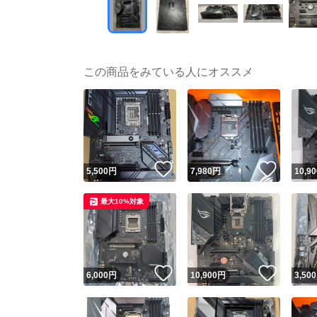
この商品をみている人にオススメ
いいね！
いいね
5,500
円
7,980
円
10,90
最大10%対象
いいね！
いいね
6,000
円
10,900
円
3,500