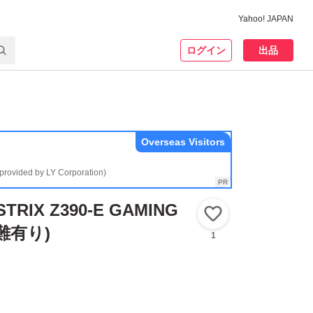
Yahoo! JAPAN
ログイン
出品
Overseas Visitors
(provided by LY Corporation)
TRIX Z390-E GAMING
いいね！
（難有り)
1