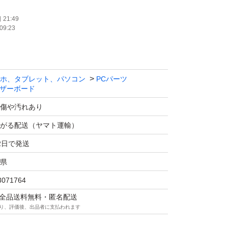
e-c
21:49
09:23
ホ、タブレット、パソコン
PCパーツ
ザーボード
傷や汚れあり
がる配送（ヤマト運輸）
2日で発送
県
3071764
新
マは全品送料無料・匿名配送
り、評価後、出品者に支払われます