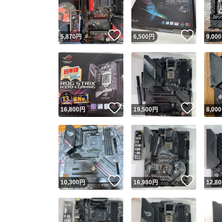
他フ
いいね！
いいね
5,870
円
6,500
円
9,000
スピード
※このバッ
スピ
いいね！
いいね
16,800
円
19,500
円
8,000
スピ
安心
いいね！
いいね
10,300
円
16,980
円
12,80