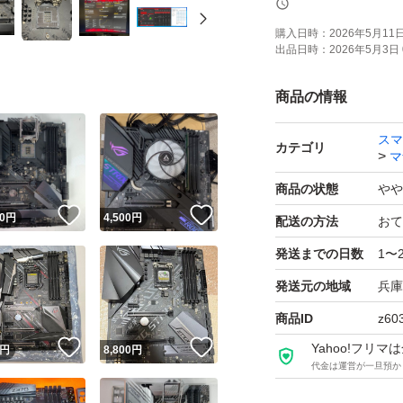
FR各USB3.0 3.1 typ
購入日時：
2026年5月11日 
出品日時：
2026年5月3日 
LAN端子
m.2スロット 2本
商品の情報
PCIeスロット2本
スマ
オーディオ端子
カテゴリ
マ
SATA端子6本
商品の状態
やや
ARGB RGB端子
！
いいね！
いいね！
0
円
4,500
円
配送の方法
おて
HDMI DP
発送までの日数
1〜
FAN 端子
発送元の地域
兵庫
以外は未確認
商品ID
z60
BIOSバージョン最
！
いいね！
いいね！
Yahoo!フリ
円
8,800
円
代金は運営が一旦預か
(難有り理由)