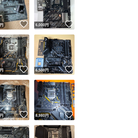
！
いいね！
いいね！
円
6,000
円
ユーザーの実績について
！
いいね！
いいね！
円
6,500
円
o!フリマが定めた一定の基準を満たしたユーザーにバッジを付与しています
出品者
この商品の情報をコピーします
取引出品者
Yahoo!フリマの基準をクリアした安心・安全なユーザーです
！
いいね！
いいね！
商品画像の
無断転載は禁止
されています
円
8,980
円
コピーされた情報は
必ずご自身の商品に合わせて編集
してください
コピーは
1商品につき1回
です
実績◯+
このユーザーはYahoo!フリマの取引を完了させた実績があり