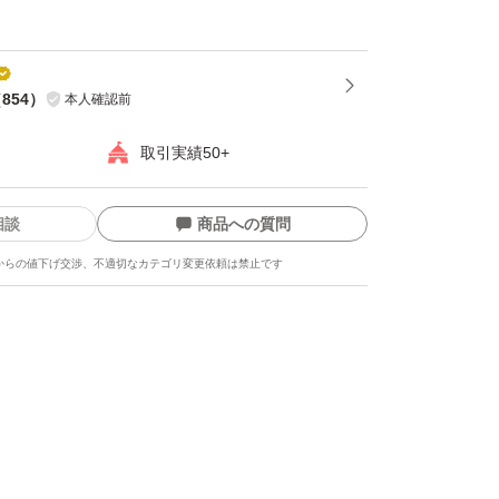
が使えません wifiカードが駄目かと思いカードを
に取り付けた所カードは使えました スロットが
（
854
）
本人確認前
人考えですが カードは取り外しています
取引実績50+
相談
商品への質問
からの値下げ交渉、不適切なカテゴリ変更依頼は禁止です