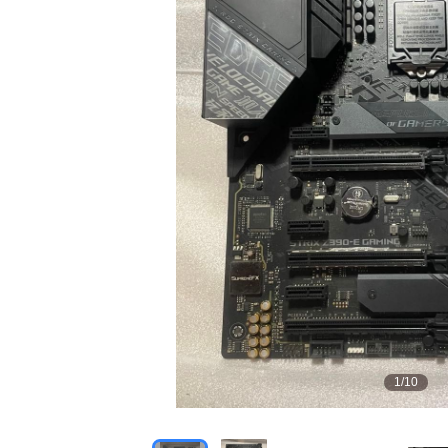
1
/
10