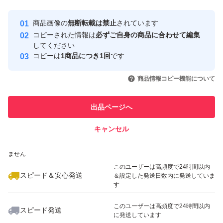
Yahoo!フリマの基準をクリアした安
安心取引出品者
商品画像の
無断転載は禁止
されています
心・安全なユーザーです
コピーされた情報は
必ずご自身の商品に合わせて編集
取引実績
してください
コピーは
1商品につき1回
です
このユーザーはYahoo!フリマの取
取引実績◯+
いいね！
いいね！
1,450
円
1,500
円
1,300
円
引を完了させた実績があります
商品情報コピー機能について
最大10%対象
このユーザーは他フリマサービス
他フリマ実績◯+
出品ページへ
での取引実績があります
キャンセル
スピード&安心発送
いいね！
いいね！
2,999
※このバッジは実績に基づく表示であり、発送を保証しているものではあり
円
1,850
円
3,380
円
ません
最大10%対象
最大10%対象
このユーザーは高頻度で24時間以内
スピード＆安心発送
＆設定した発送日数内に発送していま
す
このユーザーは高頻度で24時間以内
スピード発送
に発送しています
いいね！
いいね！
2,750
円
1,680
円
1,200
円