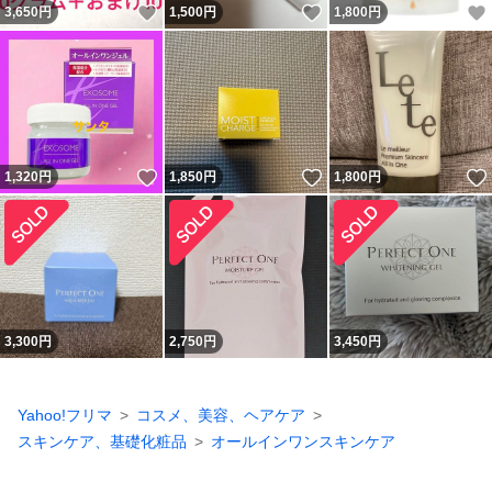
いいね！
いいね！
3,650
円
1,500
円
1,800
円
いいね！
いいね！
1,320
円
1,850
円
1,800
円
3,300
円
2,750
円
3,450
円
Yahoo!フリマ
コスメ、美容、ヘアケア
スキンケア、基礎化粧品
オールインワンスキンケア