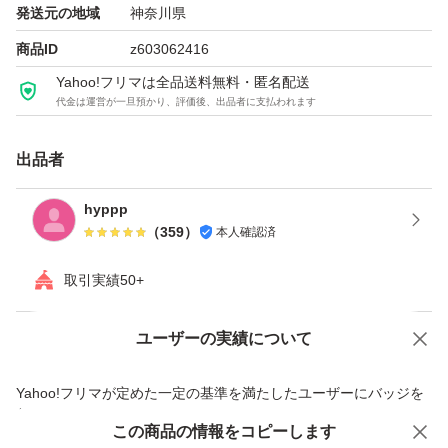
発送元の地域
神奈川県
商品ID
z603062416
Yahoo!フリマは全品送料無料・匿名配送
代金は運営が一旦預かり、評価後、出品者に支払われます
出品者
hyppp
（
359
）
本人確認済
取引実績50+
ユーザーの実績について
価格の相談
商品への質問
商品への質問からの値下げ交渉、不適切なカテゴリ変更依頼は禁止です
Yahoo!フリマが定めた一定の基準を満たしたユーザーにバッジを
付与しています
この商品をみている人にオススメ
この商品の情報をコピーします
安心取引出品者