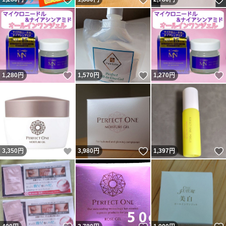
いいね！
いいね！
1,280
円
1,570
円
1,270
円
いいね！
いいね！
3,350
円
3,980
円
1,397
円