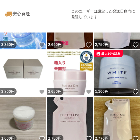
最大10%対象
最大10%対象
このユーザーは設定した発送日数内に
安心発送
発送しています
いいね！
いいね！
3,350
円
2,690
円
2,750
円
最大10%対象
いいね！
いいね！
3,800
円
3,650
円
1,100
円
いいね！
いいね！
1,000
円
2,750
円
2,770
円