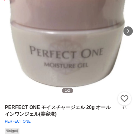
1
/
2
い
PERFECT ONE モイスチャージェル 20g オール
13
インワンジェル(美容液)
PERFECT ONE
送料無料