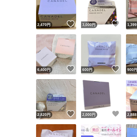
いいね！
いいね
2,470
円
3,000
円
1,399
いいね！
いいね
6,400
円
600
円
900
Yaho
安心取引
安心
いいね！
いいね
2,820
円
2,000
円
2,888
取引実績
取引