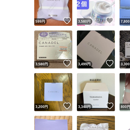
他フ
いいね！
いいね
599
円
3,580
円
7,800
スピード
※このバッ
スピ
いいね！
いいね
3,580
円
3,499
円
3,300
スピ
安心
いいね！
いいね
3,200
円
3,340
円
800