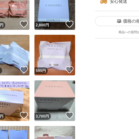
安心発送
価格の
！
いいね！
いいね！
円
2,800
円
商品への質問
ユーザーの実績について
！
いいね！
いいね！
円
599
円
o!フリマが定めた一定の基準を満たしたユーザーにバッジを付与しています
出品者
この商品の情報をコピーします
取引出品者
Yahoo!フリマの基準をクリアした安心・安全なユーザーです
！
いいね！
いいね！
商品画像の
無断転載は禁止
されています
円
3,700
円
コピーされた情報は
必ずご自身の商品に合わせて編集
してください
コピーは
1商品につき1回
です
実績◯+
このユーザーはYahoo!フリマの取引を完了させた実績があり