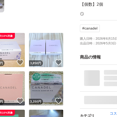
【個数】2個
【商品の状態】未
【その他】つけか
#
canadel
大10%対象
よろしくお願いい
購入日時：
2026年6月15日 
出品日時：
2026年5月3日 
CANADEL カナ
商品の情報
！
いいね！
いいね！
つめかえ 詰替え 詰
円
3,850
円
ブランド：CANAD
！
いいね！
いいね！
円
3,350
円
大10%対象
コス
カテゴリ