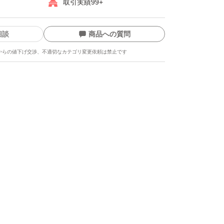
取引実績99+
相談
商品への質問
からの値下げ交渉、不適切なカテゴリ変更依頼は禁止です
ます