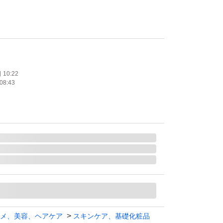
使用
え用レフィル
たします。
10:22
08:43
デル プレミアホワイト つけかえ用レフィル 58g
め替え 付け替え リフィル
EL
メ、美容、ヘアケア
スキンケア、基礎化粧品