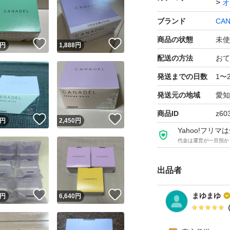
オ
ブランド
CAN
商品の状態
未使
！
いいね！
いいね！
円
1,888
円
配送の方法
おて
発送までの日数
1〜
発送元の地域
愛知
商品ID
z60
！
いいね！
いいね！
円
2,450
円
Yahoo!フリ
代金は運営が一旦預か
出品者
！
いいね！
いいね！
まゆまゆ
円
6,640
円