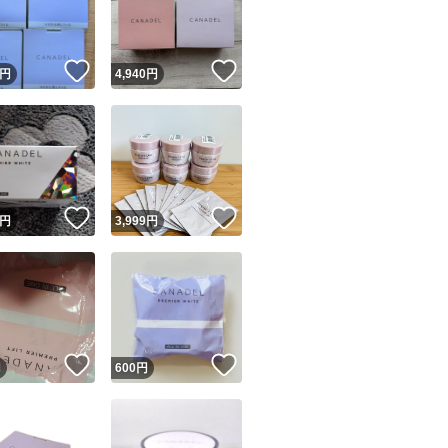
商品情報コピー機
リマ実績◯+
このユーザーは他フリマサービスでの取引実績があります
！
いいね！
いいね！
円
4,940
円
出品ページへ
&安心発送
キャンセル
ジは実績に基づく表示であり、発送を保証しているものではありません
このユーザーは高頻度で24時間以内＆設定した発送日数内に
ード＆安心発送
ます
！
いいね！
いいね！
円
3,999
円
ード発送
このユーザーは高頻度で24時間以内に発送しています
発送
このユーザーは設定した発送日数内に発送しています
！
いいね！
いいね！
円
600
円