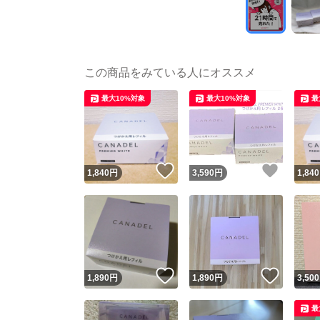
この商品をみている人にオススメ
最大10%対象
最大10%対象
最
いいね！
いいね
1,840
円
3,590
円
1,840
いいね！
いいね
1,890
円
1,890
円
3,500
最