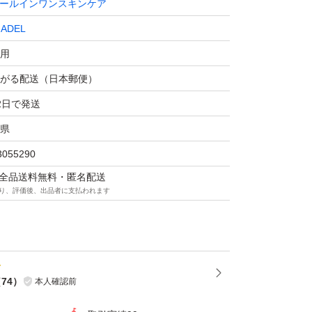
ールインワンスキンケア
ADEL
用
がる配送（日本郵便）
2日で発送
県
3055290
マは全品送料無料・匿名配送
り、評価後、出品者に支払われます
（
74
）
本人確認前