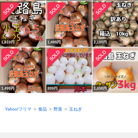
1,810
円
1,499
円
2,100
円
1,499
円
899
円
1,650
円
Yahoo!フリマ
食品
野菜
玉ねぎ