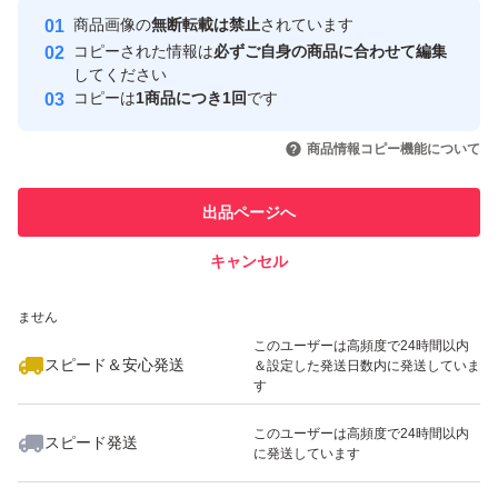
Yahoo!フリマの基準をクリアした安
安心取引出品者
商品画像の
無断転載は禁止
されています
心・安全なユーザーです
コピーされた情報は
必ずご自身の商品に合わせて編集
取引実績
してください
コピーは
1商品につき1回
です
このユーザーはYahoo!フリマの取
取引実績◯+
いいね！
いいね！
1,650
円
2,500
円
1,890
円
引を完了させた実績があります
商品情報コピー機能について
このユーザーは他フリマサービス
他フリマ実績◯+
出品ページへ
での取引実績があります
キャンセル
スピード&安心発送
いいね！
いいね！
1,640
※このバッジは実績に基づく表示であり、発送を保証しているものではあり
円
1,600
円
1,600
円
ません
このユーザーは高頻度で24時間以内
スピード＆安心発送
＆設定した発送日数内に発送していま
す
このユーザーは高頻度で24時間以内
スピード発送
に発送しています
いいね！
いいね！
2,500
円
2,600
円
1,650
円