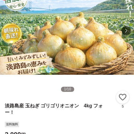
1
/
10
い
淡路島産 玉ねぎ ゴリゴリオニオン 4kg フォ
5
ー！
送料無料