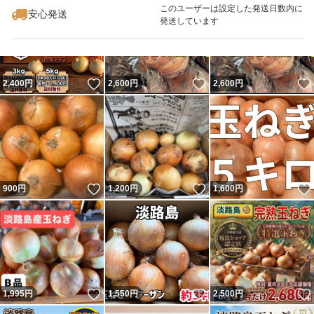
このユーザーは設定した発送日数内に
安心発送
発送しています
いいね！
いいね！
2,400
円
2,600
円
2,600
円
いいね！
いいね！
900
円
1,200
円
1,600
円
いいね！
いいね！
1,995
円
1,550
円
2,500
円