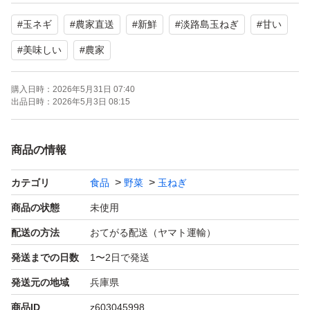
#
玉ネギ
#
農家直送
#
新鮮
#
淡路島玉ねぎ
#
甘い
一歳でもゴリゴリ食べれる辛くない甘い玉ねぎ
#
美味しい
#
農家
淡路島の“今いちばんおいしい野菜”を、ぜひ味わってくだ
購入日時：
2026年5月31日 07:40
さい。
出品日時：
2026年5月3日 08:15
色々な玉ねぎあると思います！
商品の情報
迷っているそこのあなた！！
ええ、はい！ あなたです！
カテゴリ
食品
野菜
玉ねぎ
値段に合うのか、、、本当に良い玉ねぎなのか！
商品の状態
未使用
わかります。
配送の方法
おてがる配送（ヤマト運輸）
発送までの日数
1〜2日で発送
一度騙されたと思ってウチの玉ねぎ買ってみて下さい！
発送元の地域
兵庫県
もはや騙されてください！
商品ID
z603045998