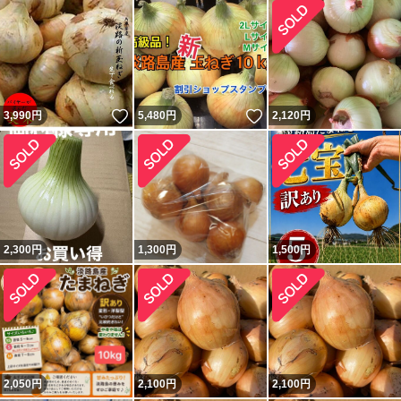
いいね！
いいね！
3,990
円
5,480
円
2,120
円
2,300
円
1,300
円
1,500
円
2,050
円
2,100
円
2,100
円