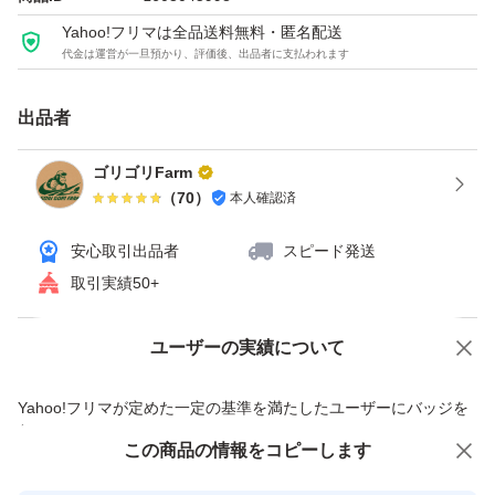
年間を通じてジャガイモ、オクラ、レタス、白菜、キャベ
Yahoo!フリマは全品送料無料・匿名配送
ツ、玉ねぎ多種多様な野菜で年間であなたの家庭を！食卓
代金は運営が一旦預かり、評価後、出品者に支払われます
を守ります！！！
出品者
一度 チャンスをChanceをちゃーーーんすの時間をくださ
ゴリゴリFarm
いお願いします！
（
70
）
本人確認済
安心取引出品者
スピード発送
取引実績50+
ユーザーの実績について
価格の相談
商品への質問
商品への質問からの値下げ交渉、不適切なカテゴリ変更依頼は禁止です
Yahoo!フリマが定めた一定の基準を満たしたユーザーにバッジを
付与しています
この商品をみている人にオススメ
この商品の情報をコピーします
安心取引出品者
最大10%対象
最大10%対象