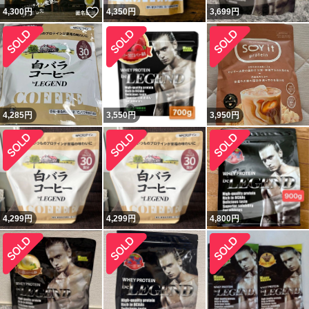
いいね！
4,300
円
4,350
円
3,699
円
4,285
円
3,550
円
3,950
円
4,299
円
4,299
円
4,800
円