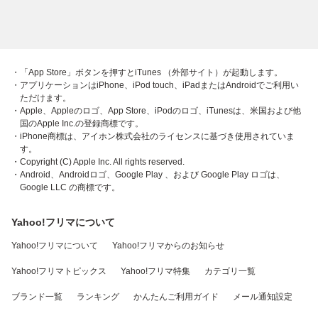
・「App Store」ボタンを押すとiTunes （外部サイト）が起動します。
・アプリケーションはiPhone、iPod touch、iPadまたはAndroidでご利用い
ただけます。
・Apple、Appleのロゴ、App Store、iPodのロゴ、iTunesは、米国および他
国のApple Inc.の登録商標です。
・iPhone商標は、アイホン株式会社のライセンスに基づき使用されていま
す。
・Copyright (C) Apple Inc. All rights reserved.
・Android、Androidロゴ、Google Play 、および Google Play ロゴは、
Google LLC の商標です。
Yahoo!フリマについて
Yahoo!フリマについて
Yahoo!フリマからのお知らせ
Yahoo!フリマトピックス
Yahoo!フリマ特集
カテゴリ一覧
ブランド一覧
ランキング
かんたんご利用ガイド
メール通知設定