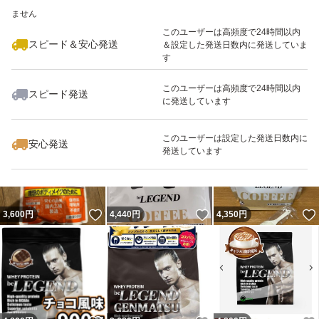
いいね！
いいね！
3,450
※このバッジは実績に基づく表示であり、発送を保証しているものではあり
円
3,590
円
4,285
円
ません
最大10%対象
最大10%対象
このユーザーは高頻度で24時間以内
スピード＆安心発送
＆設定した発送日数内に発送していま
す
このユーザーは高頻度で24時間以内
スピード発送
に発送しています
いいね！
いいね！
4,299
円
3,670
円
3,699
円
このユーザーは設定した発送日数内に
安心発送
発送しています
いいね！
いいね！
3,600
円
4,440
円
4,350
円