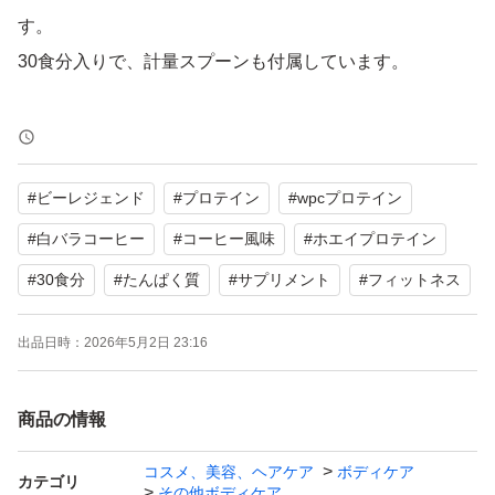
す。
30食分入りで、計量スプーンも付属しています。
【ブランド】ビーレジェンド
【商品名】WPCプロテイン 白バラコーヒー風味
#
ビーレジェンド
#
プロテイン
#
wpcプロテイン
【内容量】30食分
【特徴】1杯でたんぱく質20g、香料・着色料不使用、白
#
白バラコーヒー
#
コーヒー風味
#
ホエイプロテイン
バラ脱脂粉乳使用
#
30食分
#
たんぱく質
#
サプリメント
#
フィットネス
【付属品】計量スプーン
出品日時：
2026年5月2日 23:16
よろしくお願いいたします。
商品の情報
コスメ、美容、ヘアケア
ボディケア
カテゴリ
その他ボディケア