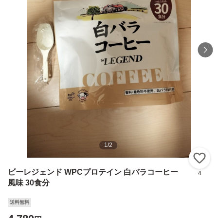
1
/
2
い
ビーレジェンド WPCプロテイン 白バラコーヒー
4
風味 30食分
送料無料