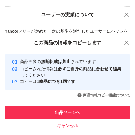
ユーザーの実績について
価格の相談
商品への質問
商品への質問からの値下げ交渉、不適切なカテゴリ変更依頼は禁止です
Yahoo!フリマが定めた一定の基準を満たしたユーザーにバッジを
付与しています
この商品をみている人にオススメ
この商品の情報をコピーします
安心取引出品者
最大10%対象
Yahoo!フリマの基準をクリアした安
安心取引出品者
商品画像の
無断転載は禁止
されています
心・安全なユーザーです
コピーされた情報は
必ずご自身の商品に合わせて編集
取引実績
してください
コピーは
1商品につき1回
です
このユーザーはYahoo!フリマの取
取引実績◯+
いいね！
いいね！
4,299
円
4,295
円
3,600
円
引を完了させた実績があります
商品情報コピー機能について
最大10%対象
最大10%対象
このユーザーは他フリマサービス
他フリマ実績◯+
出品ページへ
での取引実績があります
キャンセル
スピード&安心発送