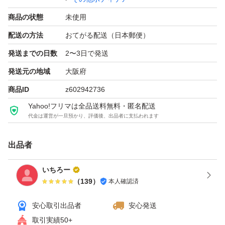
商品の状態
未使用
配送の方法
おてがる配送（日本郵便）
発送までの日数
2〜3日で発送
発送元の地域
大阪府
商品ID
z602942736
Yahoo!フリマは全品送料無料・匿名配送
代金は運営が一旦預かり、評価後、出品者に支払われます
出品者
いちろー
（
139
）
本人確認済
安心取引出品者
安心発送
取引実績50+