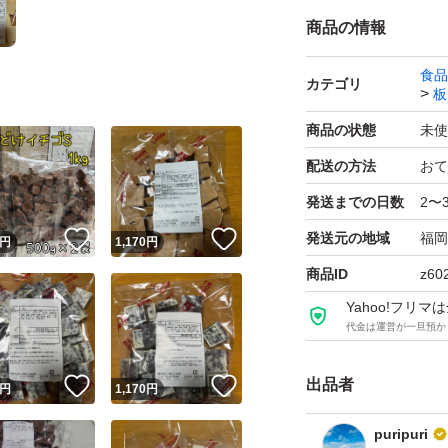
商品の情報
食品
カテゴリ
板
商品の状態
未使
配送の方法
おて
発送までの日数
2〜
！
いいね！
いいね！
発送元の地域
福岡
円
1,170
円
商品ID
z60
Yahoo!フリ
代金は運営が一旦預か
出品者
！
いいね！
いいね！
円
1,170
円
puripuri