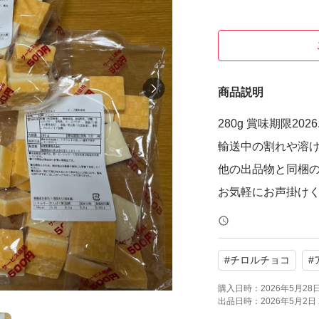
商品説明
280g 賞味期限2026.
輸送中の割れや溶
他の出品物と同梱
お気軽にお声掛けくだ
#
チロルチョコ
#
購入日時：
2026年5月28日 
出品日時：
2026年5月2日 