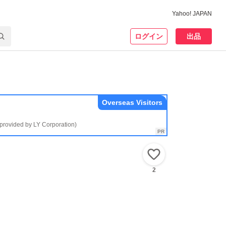
Yahoo! JAPAN
ログイン
出品
Overseas Visitors
(provided by LY Corporation)
いいね！
2