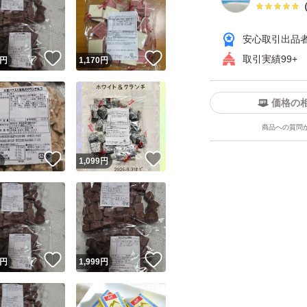
安心取引出品
！
いいね！
いいね！
取引実績99+
円
1,170
円
価格の
商品への質問
！
いいね！
いいね！
円
1,099
円
！
いいね！
いいね！
円
1,999
円