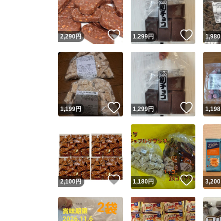
他フ
いいね！
いいね
2,290
円
1,299
円
1,980
スピード
※このバッ
スピ
いいね！
いいね
1,199
円
1,299
円
1,198
スピ
安心
いいね！
いいね
2,100
円
1,180
円
3,200