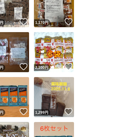
商品情報コピー機
リマ実績◯+
このユーザーは他フリマサービスでの取引実績があります
！
いいね！
いいね！
円
1,170
円
出品ページへ
&安心発送
キャンセル
ジは実績に基づく表示であり、発送を保証しているものではありません
このユーザーは高頻度で24時間以内＆設定した発送日数内に
ード＆安心発送
ます
！
いいね！
いいね！
円
2,100
円
ード発送
このユーザーは高頻度で24時間以内に発送しています
発送
このユーザーは設定した発送日数内に発送しています
！
いいね！
いいね！
円
1,299
円