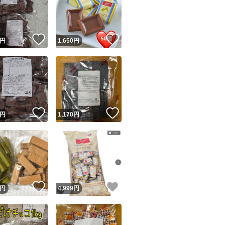
！
いいね！
いいね！
円
1,650
円
ユーザーの実績について
！
いいね！
いいね！
円
1,170
円
o!フリマが定めた一定の基準を満たしたユーザーにバッジを付与しています
出品者
この商品の情報をコピーします
取引出品者
Yahoo!フリマの基準をクリアした安心・安全なユーザーです
！
いいね！
いいね！
商品画像の
無断転載は禁止
されています
円
4,999
円
コピーされた情報は
必ずご自身の商品に合わせて編集
してください
コピーは
1商品につき1回
です
実績◯+
このユーザーはYahoo!フリマの取引を完了させた実績があり