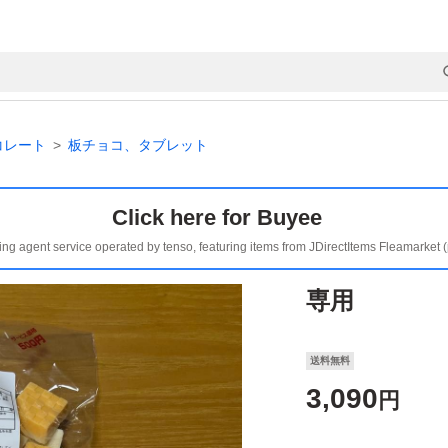
コレート
板チョコ、タブレット
Click here for Buyee
ing agent service operated by tenso, featuring items from JDirectItems Fleamarket 
専用
送料無料
3,090
円