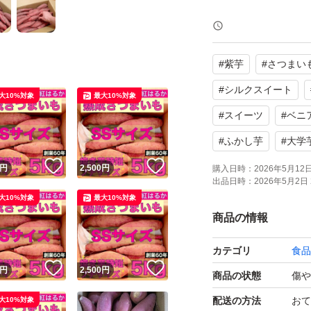
令和7年産
6カ月ちょっとぐら
#
紫芋
#
さつまい
熟成状況によりけ
ます、ほっくりし
#
シルクスイート
大10%対象
最大10%対象
#
スイーツ
#
ベニ
千葉県産 べにはる
#
ふかし芋
#
大学
イズになります。
！
いいね！
いいね！
円
2,500
円
購入日時：
2026年5月12日 
出品日時：
2026年5月2日 
大10%対象
最大10%対象
焼き芋、ふかし芋
商品の情報
うぞ。
千葉県北総地域で
カテゴリ
食品
ます。
！
いいね！
いいね！
円
2,500
円
商品の状態
傷や
送料＋梱包資材代と
配送の方法
おて
大10%対象