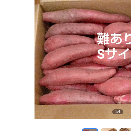
1
/
4