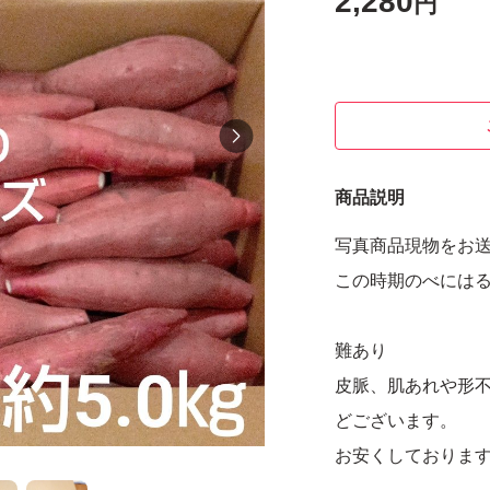
2,280
円
商品説明
写真商品現物をお
この時期のべには
難あり
皮脈、肌あれや形
どございます。
お安くしておりま