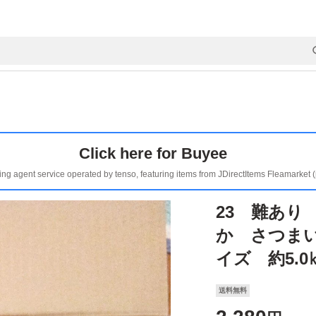
Click here for Buyee
ing agent service operated by tenso, featuring items from JDirectItems Fleamarket 
23 難あり
か さつま
イズ 約5.0
送料無料