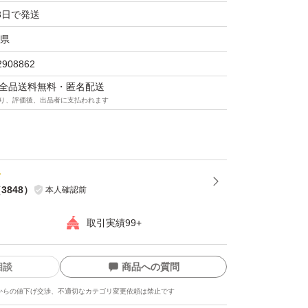
売価格についてはご理解いただけると幸いで
3日で発送
県
2908862
イモ作っておりますので味には多少自信があり
マは全品送料無料・匿名配送
り、評価後、出品者に支払われます
まいも・サツマイモ
柄...べにはるか
（
3848
）
本人確認前
取引実績99+
相談
商品への質問
からの値下げ交渉、不適切なカテゴリ変更依頼は禁止です