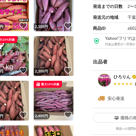
ておりますので販
発送までの日数
2〜
す。
発送元の地域
千葉
！
いいね！
いいね！
円
2,300
円
商品ID
z60
50年以上、サツマ
Yahoo!フリ
ます。
大10%対象
代金は運営が一旦預か
野菜の種類...さつ
出品者
さつまいもの品種・銘
！
いいね！
いいね！
円
2,300
円
ひろりん
最大10%対象
安心発送
！
いいね！
いいね！
円
2,400
円
価格の
商品への質問