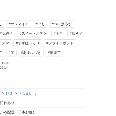
い熟成中のべにはるかをご賞味ください。
も
#
サツマイモ
#
いも
#
べにはるか
りでペタペタの感じまでではないものもござい
た感じも残っているべにはるかもございます。
#
安納芋
#
スイートポテト
#
干芋
#
焼き芋
アズマ
#
すずほっくり
#
フライドポテト
か Sサイズ100グラム～200グラム程度のサ
芋
#
芋
#
あまはづき
#
乾燥芋
19:00
22:14
、天ぷらやフライド、スイートポテトなどにど
栽培したサツマイモを農家から直接発送いたし
野菜
さつまいも
汚れあり
して950円ほど販売価格に含まれてご提供し
がる配送（日本郵便）