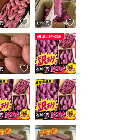
商品情報コピー機
リマ実績◯+
このユーザーは他フリマサービスでの取引実績があります
！
いいね！
いいね！
円
3,190
円
出品ページへ
&安心発送
最大10%対象
キャンセル
ジは実績に基づく表示であり、発送を保証しているものではありません
このユーザーは高頻度で24時間以内＆設定した発送日数内に
ード＆安心発送
ます
！
いいね！
いいね！
円
2,300
円
ード発送
このユーザーは高頻度で24時間以内に発送しています
発送
このユーザーは設定した発送日数内に発送しています
！
いいね！
いいね！
円
2,300
円