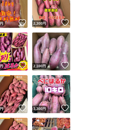
！
いいね！
いいね！
円
2,300
円
ユーザーの実績について
！
いいね！
いいね！
円
2,100
円
o!フリマが定めた一定の基準を満たしたユーザーにバッジを付与しています
出品者
この商品の情報をコピーします
取引出品者
Yahoo!フリマの基準をクリアした安心・安全なユーザーです
！
いいね！
いいね！
商品画像の
無断転載は禁止
されています
円
3,300
円
コピーされた情報は
必ずご自身の商品に合わせて編集
してください
コピーは
1商品につき1回
です
実績◯+
このユーザーはYahoo!フリマの取引を完了させた実績があり