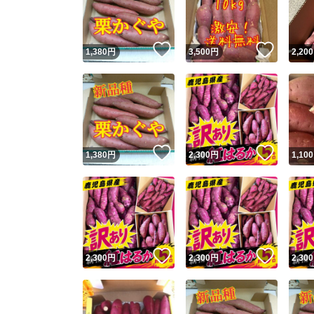
他フ
いいね！
いいね
1,380
円
3,500
円
2,200
スピード
※このバッ
スピ
いいね！
いいね
1,380
円
2,300
円
1,100
スピ
安心
いいね！
いいね
2,300
円
2,300
円
2,300