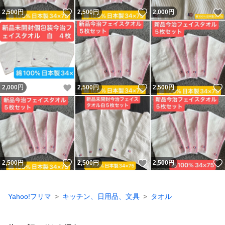
いいね！
いいね！
2,500
円
2,500
円
2,000
円
いいね！
いいね！
2,000
円
2,500
円
2,500
円
いいね！
いいね！
2,500
円
2,500
円
2,500
円
Yahoo!フリマ
キッチン、日用品、文具
タオル