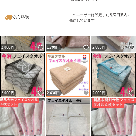
いいね！
いいね！
2,000
円
1,800
円
1,900
円
即購入OK・コメント不要です♪
このユーザーは設定した発送日数内に
安心発送
発送しています
柔らかくて乾きやすく、衛生面も安心な人気シリーズで
す！
まとめ買いや色違いもご希望あれば対応できます。
いいね！
いいね！
2,000
円
1,799
円
2,880
円
お気軽にコメントください(^^)
いいね！
いいね！
2,000
円
2,430
円
2,000
円