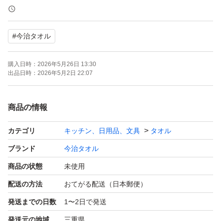
●サイズ
#
今治タオル
約35×80cm（フェイスタオルサイズ）
購入日時：
2026年5月26日 13:30
●セット内容
出品日時：
2026年5月2日 22:07
同柄・同色 4枚セット
商品の情報
●カラー
カテゴリ
キッチン、日用品、文具
タオル
ホワイト×淡ピンク系ボーダー
ブランド
今治タオル
●素材
商品の状態
未使用
綿100％（今治認定品質）
配送の方法
おてがる配送（日本郵便）
発送までの日数
1〜2日で発送
●生産国
発送元の地域
三重県