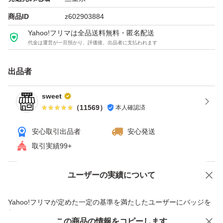
日本製（made in japanタグ付き）
商品ID
z602903884
Yahoo!フリマは全品送料無料・匿名配送
機能・特徴
代金は運営が一旦預かり、評価後、出品者に支払われます
今治タオルブランド認定品
出品者
ROOM DRY加工（部屋干し・速乾タイプ）
sweet
抗菌防臭 SEKマーク付き
（
11569
）
本人確認済
ふんわり柔らかな肌ざわり
安心取引出品者
安心発送
吸水性・速乾性に優れ、毎日の使用に◎
取引実績99+
家庭用・業務用・ギフトにもおすすめ
ユーザーの実績について
価格の相談
商品への質問
おすすめ用途
商品への質問からの値下げ交渉、不適切なカテゴリ変更依頼は禁止です
Yahoo!フリマが定めた一定の基準を満たしたユーザーにバッジを
付与しています
・家庭用タオルの買い替えに
この商品をみている人にオススメ
この商品の情報をコピーします