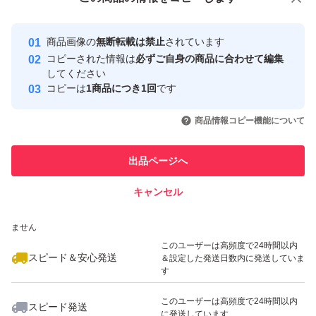
安心取引出品者
・子どもや赤ちゃん用に安心して使える綿100％
・サロン、介護施設、ジム、部活用にも◎
Yahoo!フリマの基準をクリアした安
安心取引出品者
商品画像の
無断転載は禁止
されています
心・安全なユーザーです
・来客用やまとめ買いにも便利！
コピーされた情報は
必ずご自身の商品に合わせて編集
取引実績
してください
コピーは
1商品につき1回
です
状態
このユーザーはYahoo!フリマの取
取引実績◯+
いいね！
いいね！
2,000
円
2,000
円
2,000
円
引を完了させた実績があります
商品情報コピー機能について
新品・未使用
このユーザーは他フリマサービス
他フリマ実績◯+
出品ページへ
での取引実績があります
今治タグ・各種タグ付き
キャンセル
スピード&安心発送
配送について
いいね！
いいね！
2,000
※このバッジは実績に基づく表示であり、発送を保証しているものではあり
円
2,000
円
1,699
円
ません
最大10%対象
このユーザーは高頻度で24時間以内
送料無料
スピード＆安心発送
＆設定した発送日数内に発送していま
す
匿名発送
このユーザーは高頻度で24時間以内
折りたたんで梱包いたします
スピード発送
に発送しています