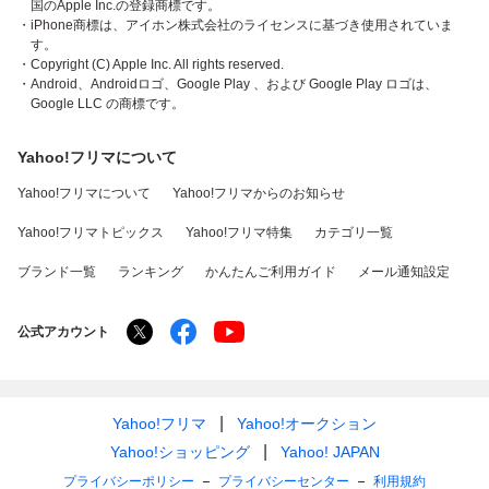
国のApple Inc.の登録商標です。
・iPhone商標は、アイホン株式会社のライセンスに基づき使用されていま
す。
・Copyright (C) Apple Inc. All rights reserved.
・Android、Androidロゴ、Google Play 、および Google Play ロゴは、
Google LLC の商標です。
Yahoo!フリマについて
Yahoo!フリマについて
Yahoo!フリマからのお知らせ
Yahoo!フリマトピックス
Yahoo!フリマ特集
カテゴリ一覧
ブランド一覧
ランキング
かんたんご利用ガイド
メール通知設定
公式アカウント
Yahoo!フリマ
Yahoo!オークション
Yahoo!ショッピング
Yahoo! JAPAN
プライバシーポリシー
プライバシーセンター
利用規約