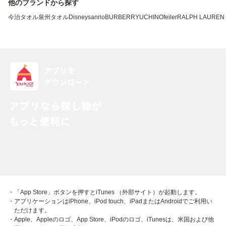
他のブランドから探す
今治タオル
泉州タオル
Disney
sanrio
BURBERRY
UCHINO
feiler
RALPH LAUREN
・「App Store」ボタンを押すとiTunes （外部サイト）が起動します。
・アプリケーションはiPhone、iPod touch、iPadまたはAndroidでご利用い
ただけます。
・Apple、Appleのロゴ、App Store、iPodのロゴ、iTunesは、米国および他