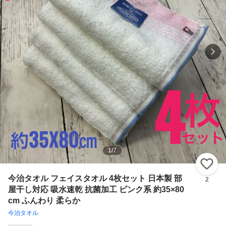
1
/
7
い
今治タオル フェイスタオル 4枚セット 日本製 部
2
屋干し対応 吸水速乾 抗菌加工 ピンク系 約35×80
cm ふんわり 柔らか
今治タオル