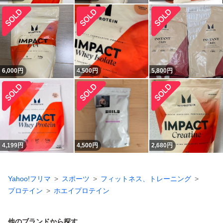
6,000
円
4,500
円
5,800
円
4,199
円
4,500
円
2,680
円
Yahoo!フリマ
スポーツ
フィットネス、トレーニング
プロテイン
ホエイプロテイン
他のブランドから探す