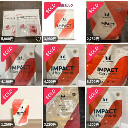
いいね！
5,860
円
3,980
円
2,750
円
4,100
円
4,200
円
8,500
円
1,250
円
3,290
円
4,200
円