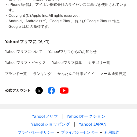
・iPhone商標は、アイホン株式会社のライセンスに基づき使用されていま
す。
・Copyright (C) Apple Inc. All rights reserved.
・Android、Androidロゴ、Google Play 、および Google Play ロゴは、
Google LLC の商標です。
Yahoo!フリマについて
Yahoo!フリマについて
Yahoo!フリマからのお知らせ
Yahoo!フリマトピックス
Yahoo!フリマ特集
カテゴリ一覧
ブランド一覧
ランキング
かんたんご利用ガイド
メール通知設定
公式アカウント
Yahoo!フリマ
Yahoo!オークション
Yahoo!ショッピング
Yahoo! JAPAN
プライバシーポリシー
プライバシーセンター
利用規約