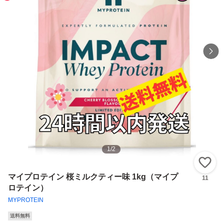
1
/
2
い
マイプロテイン 桜ミルクティー味 1kg（マイプ
11
ロテイン）
MYPROTEIN
送料無料