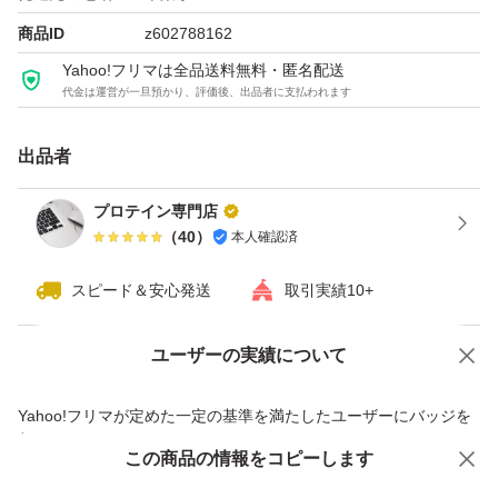
・粉末のためプチプチなどで保護はしません。
商品ID
z602788162
・海外商品のためパッケージに擦れ汚れ等ある場合がござ
Yahoo!フリマは全品送料無料・匿名配送
代金は運営が一旦預かり、評価後、出品者に支払われます
います。ご理解いただける方のみご購入お願いいたしま
す。
出品者
#マイプロテイン
プロテイン専門店
（
40
）
本人確認済
#MYPROTEIN
#プロテイン
スピード＆安心発送
取引実績10+
ユーザーの実績について
価格の相談
商品への質問
商品への質問からの値下げ交渉、不適切なカテゴリ変更依頼は禁止です
Yahoo!フリマが定めた一定の基準を満たしたユーザーにバッジを
付与しています
この商品をみている人にオススメ
この商品の情報をコピーします
安心取引出品者