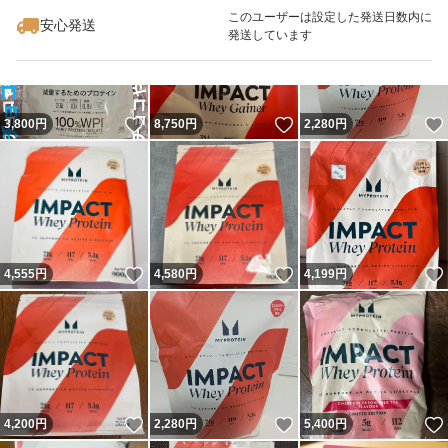
このユーザーは設定した発送日数内に
安心発送
発送しています
いいね！
いいね！
3,800
円
8,750
円
2,280
円
いいね！
いいね！
4,555
円
4,580
円
4,199
円
いいね！
いいね！
4,200
円
2,280
円
5,400
円