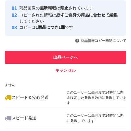
最大10%対象
Yahoo!フリマの基準をクリアした安
安心取引出品者
商品画像の
無断転載は禁止
されています
心・安全なユーザーです
コピーされた情報は
必ずご自身の商品に合わせて編集
取引実績
してください
コピーは
1商品につき1回
です
このユーザーはYahoo!フリマの取
取引実績◯+
いいね！
いいね！
1,250
円
3,580
円
4,195
円
引を完了させた実績があります
商品情報コピー機能について
このユーザーは他フリマサービス
他フリマ実績◯+
出品ページへ
での取引実績があります
キャンセル
スピード&安心発送
いいね！
いいね！
4,185
※このバッジは実績に基づく表示であり、発送を保証しているものではあり
円
3,290
円
3,200
円
ません
最大10%対象
このユーザーは高頻度で24時間以内
スピード＆安心発送
＆設定した発送日数内に発送していま
す
このユーザーは高頻度で24時間以内
スピード発送
に発送しています
いいね！
いいね！
1,680
円
3,400
円
4,550
円