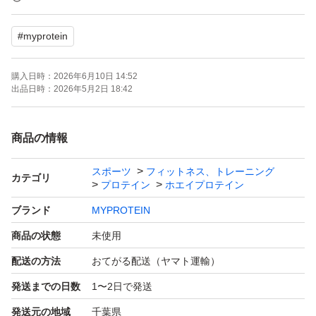
新品・未開封
#
myprotein
連絡事項
購入日時：
2026年6月10日 14:52
・購入通知確認後24時間以内を目安に発送いたします。
出品日時：
2026年5月2日 18:42
※万が一遅れる場合はご連絡いたします。
・限界の価格で出品しておりますため、お値下げできかね
商品の情報
ます。ご了承ください。
スポーツ
フィットネス、トレーニング
・無言購入大歓迎です。
カテゴリ
プロテイン
ホエイプロテイン
ブランド
MYPROTEIN
注意事項
商品の状態
未使用
・配送につきましては宅急便コンパクトの専用BOXで発
配送の方法
おてがる配送（ヤマト運輸）
送いたしますので箱がパンパンになります。気になる方は
発送までの日数
1〜2日で発送
プラス500円で宅急便配送に変更可能です。ご連絡くださ
い。
発送元の地域
千葉県