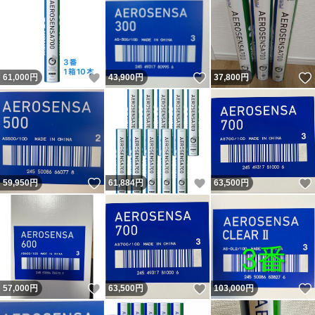
いいね！
いいね！
61,000
円
43,900
円
37,800
円
いいね！
いいね！
59,950
円
61,884
円
63,500
円
いいね！
いいね！
57,000
円
63,500
円
103,000
円