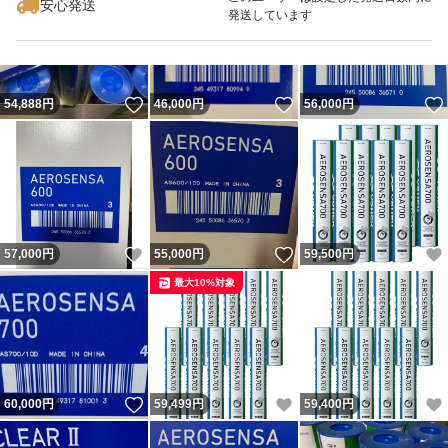
安心発送
発送しています
いいね！
いいね！
54,888
円
46,000
円
56,000
円
いいね！
いいね！
57,000
円
55,000
円
59,500
円
最大10%対象
いいね！
いいね！
60,000
円
59,499
円
59,400
円