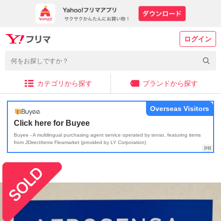
ログイン
カテゴリから探す
ブランドから探す
Overseas Visitors
Click here for Buyee
Buyee - A multilingual purchasing agent service operated by tenso, featuring items
from JDirectItems Fleamarket (provided by LY Corporation)