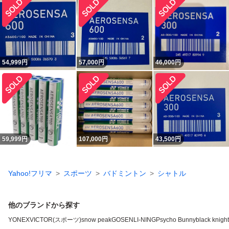
54,999
円
57,000
円
46,000
円
59,999
円
107,000
円
43,500
円
Yahoo!フリマ
スポーツ
バドミントン
シャトル
他のブランドから探す
YONEX
VICTOR(スポーツ)
snow peak
GOSEN
LI-NING
Psycho Bunny
black knight