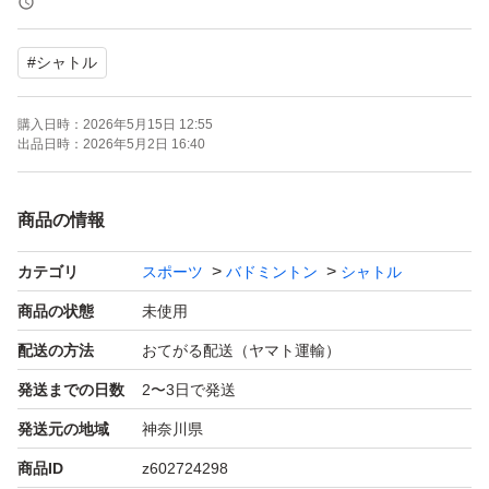
【番手】3番
#
シャトル
【数量】10ダース（120個）
【商品の状態】未開封の新品です。簡易包装
購入日時：
2026年5月15日 12:55
出品日時：
2026年5月2日 16:40
商品の情報
カテゴリ
スポーツ
バドミントン
シャトル
商品の状態
未使用
配送の方法
おてがる配送（ヤマト運輸）
発送までの日数
2〜3日で発送
発送元の地域
神奈川県
商品ID
z602724298