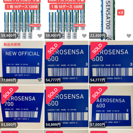
いいね！
いいね！
59,900
円
59,900
円
22,400
円
いいね！
77,000
円
54,777
円
54,777
円
61,000
円
54,999
円
57,000
円