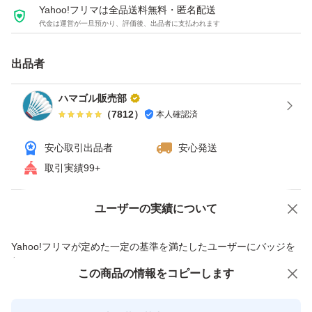
Yahoo!フリマは全品送料無料・匿名配送
代金は運営が一旦預かり、評価後、出品者に支払われます
出品者
ハマゴル販売部
（
7812
）
本人確認済
安心取引出品者
安心発送
取引実績99+
ユーザーの実績について
価格の相談
商品への質問
商品への質問からの値下げ交渉、不適切なカテゴリ変更依頼は禁止です
Yahoo!フリマが定めた一定の基準を満たしたユーザーにバッジを
付与しています
この商品をみている人にオススメ
この商品の情報をコピーします
安心取引出品者
最大10%対象
最大10%対象
Yahoo!フリマの基準をクリアした安