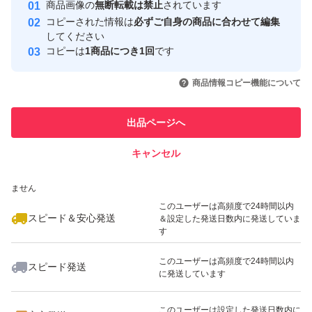
安心取引出品者
商品画像の
無断転載は禁止
されています
心・安全なユーザーです
コピーされた情報は
必ずご自身の商品に合わせて編集
取引実績
してください
コピーは
1商品につき1回
です
このユーザーはYahoo!フリマの取
取引実績◯+
いいね！
いいね！
54,777
円
59,800
円
54,800
円
引を完了させた実績があります
商品情報コピー機能について
最大10%対象
最大10%対象
このユーザーは他フリマサービス
他フリマ実績◯+
出品ページへ
での取引実績があります
キャンセル
スピード&安心発送
いいね！
いいね！
54,800
※このバッジは実績に基づく表示であり、発送を保証しているものではあり
円
54,999
円
61,000
円
ません
最大10%対象
このユーザーは高頻度で24時間以内
スピード＆安心発送
＆設定した発送日数内に発送していま
す
このユーザーは高頻度で24時間以内
スピード発送
に発送しています
いいね！
いいね！
55,000
円
51,900
円
55,000
円
このユーザーは設定した発送日数内に