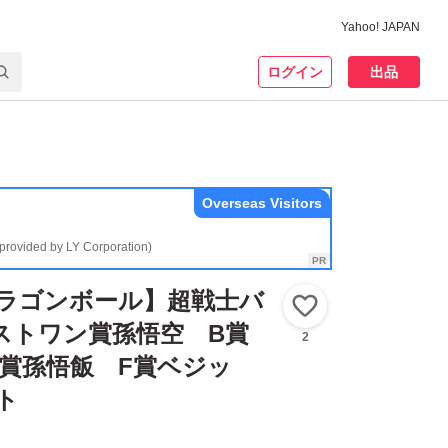
Yahoo! JAPAN
ログイン
出品
Overseas Visitors
(provided by LY Corporation)
ドラゴンボール】超戦士バ
いいね！
ストワン賞孫悟空 B賞
2
賞孫悟飯 F賞ベジッ
ト