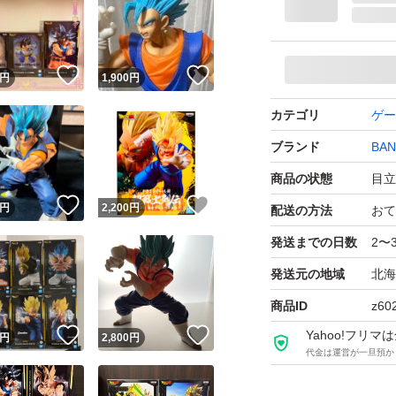
！
いいね！
いいね！
円
1,900
円
カテゴリ
ゲー
ブランド
BAN
商品の状態
目立
！
いいね！
いいね！
円
2,200
円
配送の方法
おて
発送までの日数
2〜
発送元の地域
北海
商品ID
z60
！
いいね！
いいね！
Yahoo!フリ
円
2,800
円
代金は運営が一旦預か