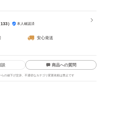
（
133
）
本人確認済
者
安心発送
相談
商品への質問
からの値下げ交渉、不適切なカテゴリ変更依頼は禁止です
ます