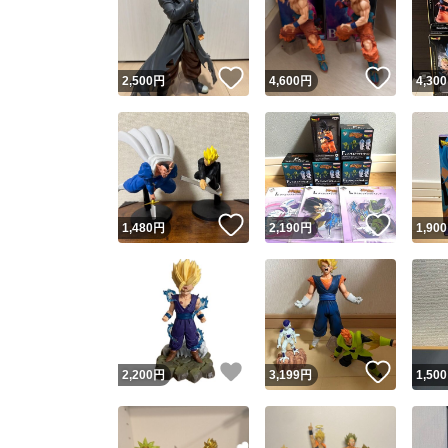
いいね！
いいね
2,500
円
4,600
円
4,300
いいね！
いいね
1,480
円
2,190
円
1,900
Yaho
安心取引
安心
いいね！
いいね
2,200
円
3,199
円
1,500
取引実績
取引