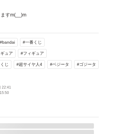
すm(__)m
#
bandai
#
一番くじ
ィギュア
#
フィギュア
番くじ
#
超サイヤ人4
#
ベジータ
#
ゴジータ
22:41
15:50