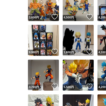
他フ
いいね！
いいね
3,600
円
4,500
円
4,200
スピード
※このバッ
スピ
いいね！
いいね
9,980
円
1,600
円
4,100
スピ
安心
いいね！
いいね
3,700
円
5,500
円
4,200