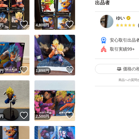
出品者
ゆい
！
いいね！
いいね！
円
4,800
円
安心取引出品
取引実績99+
ユーザーの実績について
価格の
！
いいね！
いいね！
円
1,898
円
商品への質問
o!フリマが定めた一定の基準を満たしたユーザーにバッジを付与しています
出品者
この商品の情報をコピーします
取引出品者
Yahoo!フリマの基準をクリアした安心・安全なユーザーです
！
いいね！
いいね！
商品画像の
無断転載は禁止
されています
円
2,500
円
コピーされた情報は
必ずご自身の商品に合わせて編集
してください
コピーは
1商品につき1回
です
実績◯+
このユーザーはYahoo!フリマの取引を完了させた実績があり