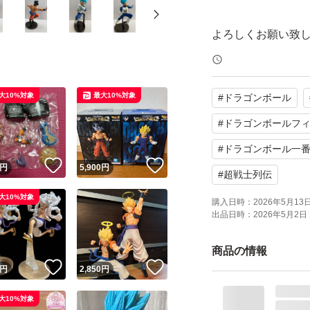
よろしくお願い致しま
大10%対象
最大10%対象
#
ドラゴンボール
#
ドラゴンボールフ
#
ドラゴンボール一
！
いいね！
いいね！
円
5,900
円
#
超戦士列伝
大10%対象
購入日時：
2026年5月13日 
出品日時：
2026年5月2日 
商品の情報
！
いいね！
いいね！
円
2,850
円
大10%対象