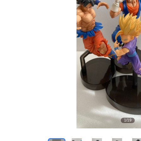
1
/
19