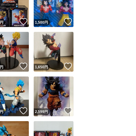
商品情報コピー機
リマ実績◯+
このユーザーは他フリマサービスでの取引実績があります
！
いいね！
いいね！
円
1,500
円
出品ページへ
&安心発送
キャンセル
ジは実績に基づく表示であり、発送を保証しているものではありません
このユーザーは高頻度で24時間以内＆設定した発送日数内に
ード＆安心発送
ます
！
いいね！
いいね！
円
1,650
円
ード発送
このユーザーは高頻度で24時間以内に発送しています
発送
このユーザーは設定した発送日数内に発送しています
！
いいね！
いいね！
円
2,599
円