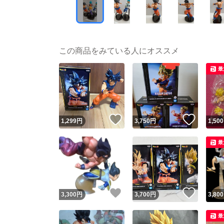
この商品をみている人にオススメ
最
いいね！
いいね
1,299
円
3,750
円
1,500
最
いいね！
いいね
3,300
円
3,700
円
3,800
最