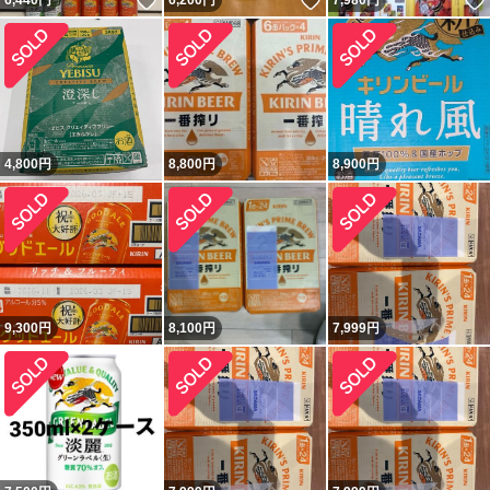
いいね！
いいね！
6,440
円
6,200
円
7,980
円
4,800
円
8,800
円
8,900
円
9,300
円
8,100
円
7,999
円