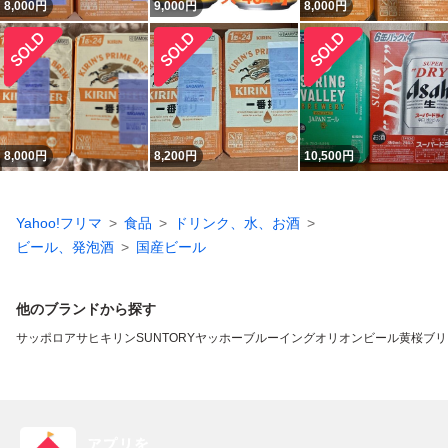
8,000
円
9,000
円
8,000
円
8,000
円
8,200
円
10,500
円
Yahoo!フリマ
食品
ドリンク、水、お酒
ビール、発泡酒
国産ビール
他のブランドから探す
サッポロ
アサヒ
キリン
SUNTORY
ヤッホーブルーイング
オリオンビール
黄桜
ブリ