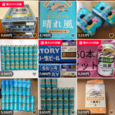
最大10%対象
いいね！
いいね！
8,600
円
4,790
円
3,333
円
最大10%対象
最大10%対象
いいね！
いいね！
4,580
円
7,900
円
9,200
円
いいね！
いいね！
5,550
円
4,630
円
5,678
円