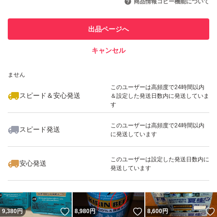
商品情報コピー機能について
最大10%対象
最大10%対象
このユーザーは他フリマサービス
他フリマ実績◯+
出品ページへ
での取引実績があります
キャンセル
スピード&安心発送
いいね！
いいね！
10,400
※このバッジは実績に基づく表示であり、発送を保証しているものではあり
円
8,888
円
1,199
円
ません
このユーザーは高頻度で24時間以内
スピード＆安心発送
＆設定した発送日数内に発送していま
す
このユーザーは高頻度で24時間以内
スピード発送
に発送しています
いいね！
いいね！
12,000
円
5,500
円
4,900
円
最大10%対象
このユーザーは設定した発送日数内に
安心発送
発送しています
いいね！
いいね！
9,380
円
8,980
円
8,600
円