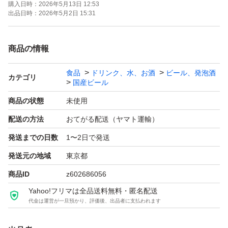
購入日時：
2026年5月13日 12:53
遠慮ください。
出品日時：
2026年5月2日 15:31
5/2 17:00以降のご購入は発送が5／7以降になります。ご
商品の情報
注意ください。
食品
ドリンク、水、お酒
ビール、発泡酒
カテゴリ
国産ビール
お値下げ不可。
商品の状態
未使用
配送の方法
おてがる配送（ヤマト運輸）
発送までの日数
1〜2日で発送
発送元の地域
東京都
商品ID
z602686056
Yahoo!フリマは全品送料無料・匿名配送
代金は運営が一旦預かり、評価後、出品者に支払われます