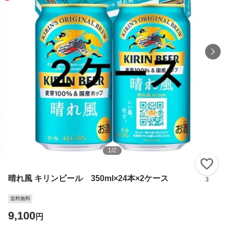
1
/
2
い
晴れ風 キリンビール 350ml×24本×2ケース
3
送料無料
9,100
円