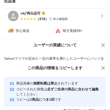
出品者
vkj*再出品可
（
378
）
本人確認前
安心発送
取引実績99+
ユーザーの実績について
価格の相談
商品への質問
商品への質問からの値下げ交渉、不適切なカテゴリ変更依頼は禁止です
Yahoo!フリマが定めた一定の基準を満たしたユーザーにバッジを
付与しています
この商品をみている人にオススメ
この商品の情報をコピーします
安心取引出品者
最大10%対象
Yahoo!フリマの基準をクリアした安
安心取引出品者
商品画像の
無断転載は禁止
されています
心・安全なユーザーです
コピーされた情報は
必ずご自身の商品に合わせて編集
取引実績
してください
コピーは
1商品につき1回
です
このユーザーはYahoo!フリマの取
取引実績◯+
いいね！
いいね！
8,900
円
9,000
円
8,299
円
引を完了させた実績があります