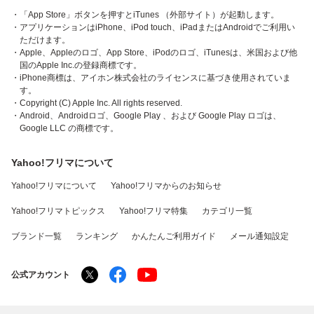
・「App Store」ボタンを押すとiTunes （外部サイト）が起動します。
・アプリケーションはiPhone、iPod touch、iPadまたはAndroidでご利用い
ただけます。
・Apple、Appleのロゴ、App Store、iPodのロゴ、iTunesは、米国および他
国のApple Inc.の登録商標です。
・iPhone商標は、アイホン株式会社のライセンスに基づき使用されていま
す。
・Copyright (C) Apple Inc. All rights reserved.
・Android、Androidロゴ、Google Play 、および Google Play ロゴは、
Google LLC の商標です。
Yahoo!フリマについて
Yahoo!フリマについて
Yahoo!フリマからのお知らせ
Yahoo!フリマトピックス
Yahoo!フリマ特集
カテゴリ一覧
ブランド一覧
ランキング
かんたんご利用ガイド
メール通知設定
公式アカウント