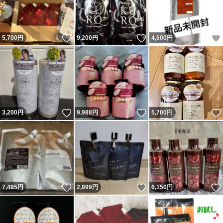
いいね！
いいね！
5,700
円
9,200
円
4,600
円
いいね！
いいね！
3,200
円
9,988
円
5,700
円
いいね！
いいね！
7,495
円
2,999
円
6,150
円