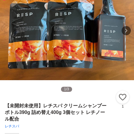
1
/
3
い
【未開封未使用】レチスパ クリームシャンプー
1
ボトル390g 詰め替え400g 3個セット レチノー
ル配合
レチスパ