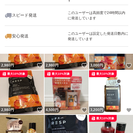
このユーザーは高頻度で24時間以内
スピード発送
に発送しています
いいね！
いいね！
5,780
円
5,600
円
5,780
円
最大10%対象
最大10%対象
このユーザーは設定した発送日数内に
安心発送
発送しています
いいね！
いいね！
2,980
円
2,980
円
3,000
円
最大10%対象
最大10%対象
最大10%対象
いいね！
いいね！
2,980
円
4,500
円
3,200
円
最大10%対象