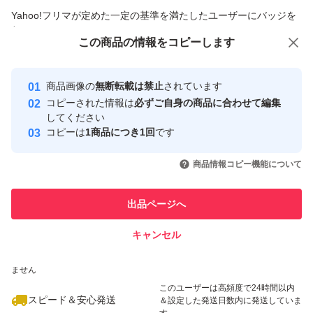
商品への質問からの値下げ交渉、不適切なカテゴリ変更依頼は禁止です
Yahoo!フリマが定めた一定の基準を満たしたユーザーにバッジを
付与しています
この商品をみている人にオススメ
この商品の情報をコピーします
安心取引出品者
最大10%対象
最大10%対象
Yahoo!フリマの基準をクリアした安
安心取引出品者
商品画像の
無断転載は禁止
されています
心・安全なユーザーです
コピーされた情報は
必ずご自身の商品に合わせて編集
取引実績
してください
コピーは
1商品につき1回
です
このユーザーはYahoo!フリマの取
取引実績◯+
いいね！
いいね！
2,990
円
5,555
円
2,980
円
引を完了させた実績があります
商品情報コピー機能について
最大10%対象
このユーザーは他フリマサービス
他フリマ実績◯+
出品ページへ
での取引実績があります
キャンセル
スピード&安心発送
いいね！
いいね！
3,290
※このバッジは実績に基づく表示であり、発送を保証しているものではあり
円
9,190
円
3,200
円
ません
最大10%対象
最大10%対象
このユーザーは高頻度で24時間以内
スピード＆安心発送
＆設定した発送日数内に発送していま
す