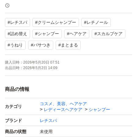
【商品の状態】未使用
【特徴】レチノール配合、スカルプ＆ヘアケア
#
レチスパ
#
クリームシャンプー
#
レチノール
バラ売り可能、ボトル4000円、詰め替え各3300円
#
詰め替え
#
シャンプー
#
ヘアケア
#
スカルプケア
特価の為お値下げ不可です。
#
うねり
#
パサつき
#
まとまる
よろしくお願いいたします。
購入日時：
2026年5月20日 07:51
出品日時：
2026年5月2日 14:09
商品の情報
コスメ、美容、ヘアケア
カテゴリ
レディースヘアケア
シャンプー
ブランド
レチスパ
商品の状態
未使用