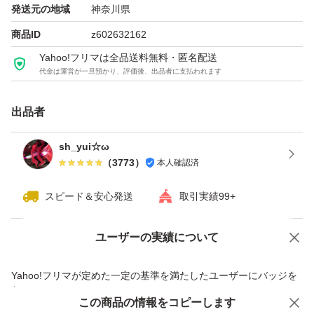
発送元の地域
神奈川県
商品ID
z602632162
インストール・認証方法
Yahoo!フリマは全品送料無料・匿名配送
代金は運営が一旦預かり、評価後、出品者に支払われます
公式サイト https://www.office.com/setup へアクセス
プロダクトキー入力 → インストール → 認証
出品者
Microsoftアカウントに登録して完了
sh_yui☆ω
Mac／PCにインストール後、同じアカウントでサインイ
（
3773
）
本人確認済
ンすると認証できます
スピード＆安心発送
取引実績99+
対応環境
ユーザーの実績について
価格の相談
商品への質問
Windows 11／10
商品への質問からの値下げ交渉、不適切なカテゴリ変更依頼は禁止です
Yahoo!フリマが定めた一定の基準を満たしたユーザーにバッジを
macOS（Intel/Apple Silicon ※環境により手順は異なりま
付与しています
この商品をみている人にオススメ
この商品の情報をコピーします
す。Parallels／Boot Camp等でWindows導入後のセット
安心取引出品者