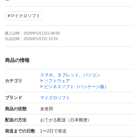
Windows 11/10・macOS対応（1ユーザー／1台端末）
#
マイクロソフト
正規日本語版・認証保証（オンライン認証)
購入日時：
2026年5月13日 06:00
出品日時：
2026年5月2日 13:53
セット内容
Microsoft Office Home & Business 2024（オンラインコー
商品の情報
ド版）
スマホ、タブレット、パソコン
含まれるアプリ
カテゴリ
ソフトウェア
Word 2024
ビジネスソフト（パッケージ版）
Excel 2024
ブランド
マイクロソフト
PowerPoint 2024
商品の状態
未使用
Outlook 2024
配送の方法
おてがる配送（日本郵便）
OneNote 2024
発送までの日数
1〜2日で発送
※ Teamsは無料で利用可能です。