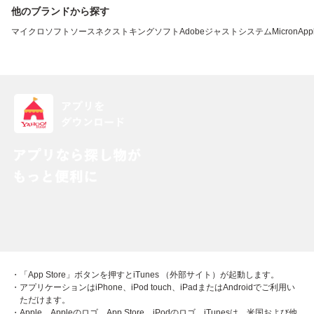
他のブランドから探す
マイクロソフト
ソースネクスト
キングソフト
Adobe
ジャストシステム
Micron
App
・「App Store」ボタンを押すとiTunes （外部サイト）が起動します。
・アプリケーションはiPhone、iPod touch、iPadまたはAndroidでご利用い
ただけます。
・Apple、Appleのロゴ、App Store、iPodのロゴ、iTunesは、米国および他