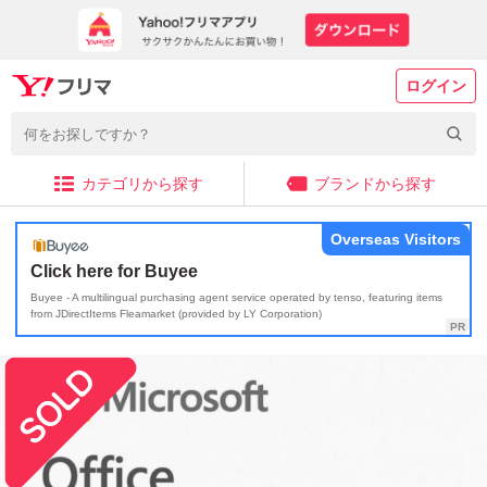
ログイン
カテゴリから探す
ブランドから探す
Overseas Visitors
Click here for Buyee
Buyee - A multilingual purchasing agent service operated by tenso, featuring items
from JDirectItems Fleamarket (provided by LY Corporation)