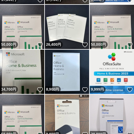
いいね！
いいね！
50,000
円
26,400
円
50,000
円
いいね！
いいね！
34,700
円
8,900
円
9,999
円