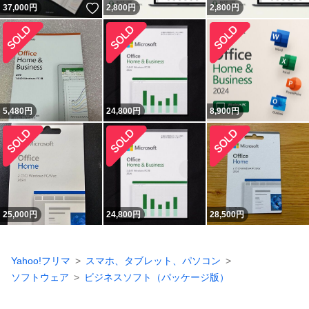
いいね！
37,000
円
2,800
円
2,800
円
5,480
円
24,800
円
8,900
円
25,000
円
24,800
円
28,500
円
Yahoo!フリマ
スマホ、タブレット、パソコン
ソフトウェア
ビジネスソフト（パッケージ版）