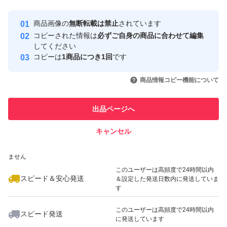
アップも可能）
Yahoo!フリマの基準をクリアした安
安心取引出品者
商品画像の
無断転載は禁止
されています
心・安全なユーザーです
コピーされた情報は
必ずご自身の商品に合わせて編集
商品について
取引実績
してください
コピーは
1商品につき1回
です
このユーザーはYahoo!フリマの取
取引実績◯+
いいね！
いいね！
24,800
円
8,900
円
7,500
円
引を完了させた実績があります
・アカウント登録型プロダクトキー（オンラインで認証）
商品情報コピー機能について
最大10%対象
登録後、サブスクで購入商品確認可
このユーザーは他フリマサービス
他フリマ実績◯+
出品ページへ
・永続利用（認証後、追加料金なしで利用）
での取引実績があります
・機種変更可
キャンセル
スピード&安心発送
いいね！
いいね！
5,000
※このバッジは実績に基づく表示であり、発送を保証しているものではあり
円
25,000
円
25,500
円
ません
発送
最大10%対象
最大10%対象
このユーザーは高頻度で24時間以内
お支払い後、速やかにご連絡します。
スピード＆安心発送
＆設定した発送日数内に発送していま
す
サポート・注意事項
このユーザーは高頻度で24時間以内
スピード発送
に発送しています
・インストール／認証完了までサポートします。
いいね！
いいね！
22,800
円
2,800
円
9,800
円