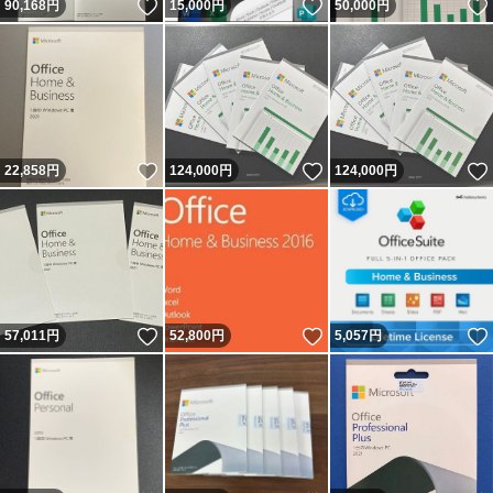
いいね！
いいね！
90,168
円
15,000
円
50,000
円
いいね！
いいね！
22,858
円
124,000
円
124,000
円
いいね！
いいね！
57,011
円
52,800
円
5,057
円