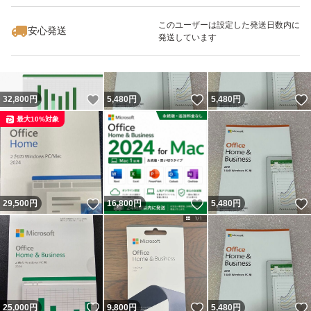
・返品・返金不可です。
このユーザーは設定した発送日数内に
安心発送
発送しています
ご不明点は購入前にご連絡ください。
いいね！
いいね！
32,800
円
5,480
円
5,480
円
注：商品到着後二日以内にアカウント関連付け実行出来な
最大10%対象
い場合の購入はお控え下さい。
過ぎた場合、保証致し兼ねます。ご了承下さい。
いいね！
いいね！
29,500
円
16,800
円
5,480
円
いいね！
いいね！
25,000
円
9,800
円
5,480
円