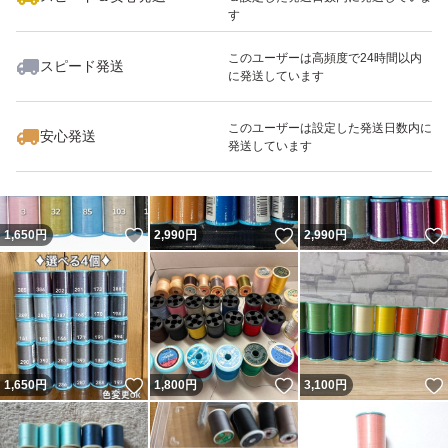
す
このユーザーは高頻度で24時間以内
スピード発送
に発送しています
いいね！
いいね！
2,450
円
1,280
円
2,990
円
このユーザーは設定した発送日数内に
安心発送
発送しています
いいね！
いいね！
1,650
円
2,990
円
2,990
円
いいね！
いいね！
1,650
円
1,800
円
3,100
円