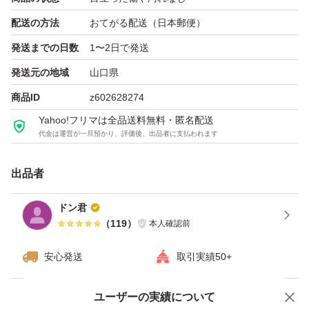
配送の方法
おてがる配送（日本郵便）
発送までの日数
1〜2日で発送
発送元の地域
山口県
商品ID
z602628274
Yahoo!フリマは全品送料無料・匿名配送
代金は運営が一旦預かり、評価後、出品者に支払われます
出品者
ドン君
（
119
）
本人確認前
安心発送
取引実績50+
ユーザーの実績について
価格の相談
商品への質問