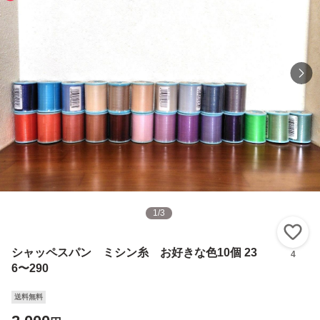
1
/
3
い
シャッペスパン ミシン糸 お好きな色10個 23
4
6〜290
送料無料