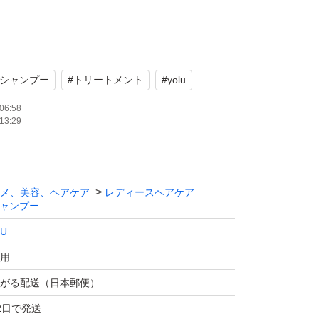
シャンプー
#
トリートメント
#
yolu
06:58
13:29
量サイズで、夜間美容に特化した贅沢シルク配合
メ、美容、ヘアケア
レディースヘアケア
す。睡眠中のダメージから髪を守り、絡まりケ
ャンプー
りよくしたい方におすすめです。
LU
用
がる配送（日本郵便）
 シャンプー
2日で発送
 トリートメント