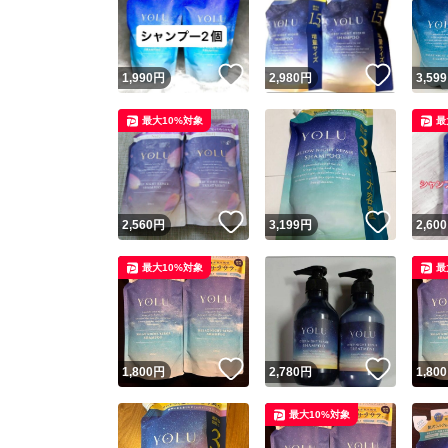
いいね！
いいね
1,990
円
2,980
円
3,599
最大10%対象
最
いいね！
いいね
2,560
円
3,199
円
2,600
Yaho
最大10%対象
最
安心取引
安心
いいね！
いいね
1,800
円
2,780
円
1,800
取引実績
最大10%対象
取引