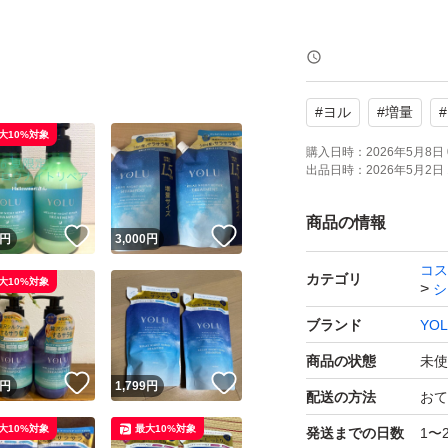
通常品１.５倍
各５２５ｍｌ
#
ヨル
#
増量
#
大10%対象
新品未使用
購入日時：
2026年5月8日 
出品日時：
2026年5月2日 
簡易包装
商品の情報
！
いいね！
いいね！
円
3,000
円
通常品1.5倍の増
コス
のヘアケア商品で
カテゴリ
大10%対象
シ
アや毛先まで指通
ブランド
YO
商品の状態
未使
【表記・型番】
！
いいね！
いいね！
円
1,799
円
配送の方法
おて
メロウナイトリペア
大10%対象
最大10%対象
発送までの日数
1〜
メロウナイトリペア