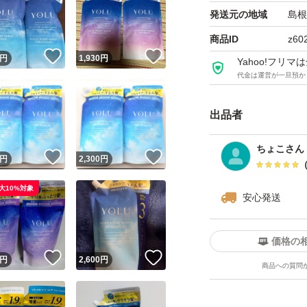
発送元の地域
島根
よろしくお願いい
商品ID
z60
！
いいね！
いいね！
円
1,930
円
Yahoo!フリ
代金は運営が一旦預か
出品者
ちょこさん
！
いいね！
いいね！
円
2,300
円
大10%対象
安心発送
価格の
！
いいね！
いいね！
円
2,600
円
商品への質問