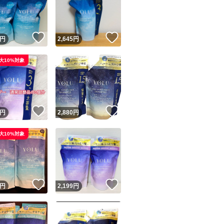
！
いいね！
いいね！
円
2,645
円
大10%対象
ユーザーの実績について
！
いいね！
いいね！
円
2,880
円
o!フリマが定めた一定の基準を満たしたユーザーにバッジを付与しています
大10%対象
出品者
この商品の情報をコピーします
取引出品者
Yahoo!フリマの基準をクリアした安心・安全なユーザーです
！
いいね！
いいね！
商品画像の
無断転載は禁止
されています
円
2,199
円
コピーされた情報は
必ずご自身の商品に合わせて編集
してください
コピーは
1商品につき1回
です
実績◯+
このユーザーはYahoo!フリマの取引を完了させた実績があり