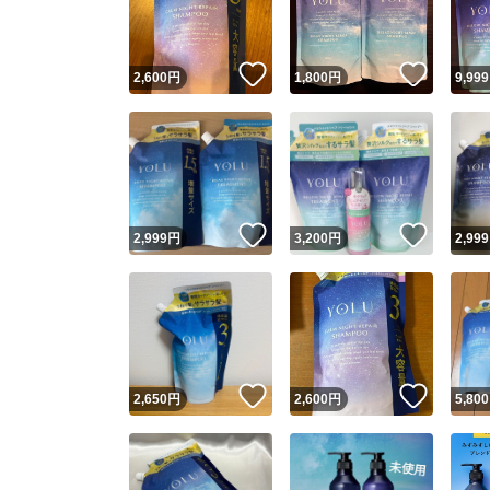
他フ
いいね！
いいね
2,600
円
1,800
円
9,999
スピード
※このバッ
スピ
いいね！
いいね
2,999
円
3,200
円
2,999
スピ
安心
いいね！
いいね
2,650
円
2,600
円
5,800