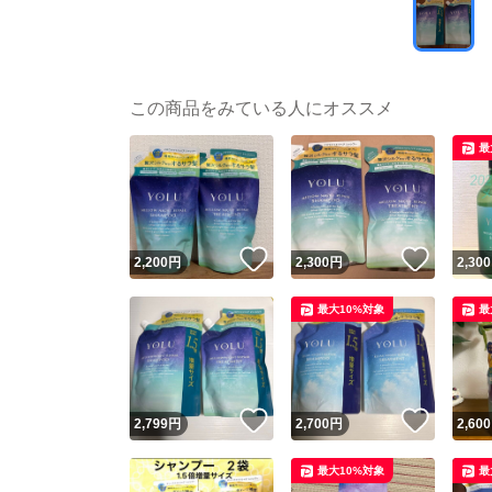
この商品をみている人にオススメ
最
いいね！
いいね
2,200
円
2,300
円
2,300
最大10%対象
最
いいね！
いいね
2,799
円
2,700
円
2,600
最大10%対象
最