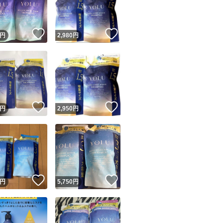
商品情報コピー機
リマ実績◯+
このユーザーは他フリマサービスでの取引実績があります
！
いいね！
いいね！
円
2,980
円
出品ページへ
&安心発送
キャンセル
ジは実績に基づく表示であり、発送を保証しているものではありません
このユーザーは高頻度で24時間以内＆設定した発送日数内に
ード＆安心発送
ます
！
いいね！
いいね！
円
2,950
円
ード発送
このユーザーは高頻度で24時間以内に発送しています
発送
このユーザーは設定した発送日数内に発送しています
！
いいね！
いいね！
円
5,750
円