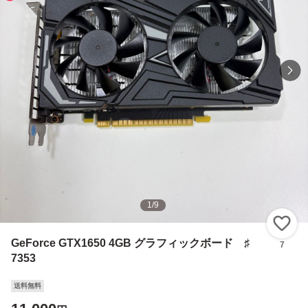
1
/
9
い
GeForce GTX1650 4GB グラフィックボード ♯
7
7353
送料無料