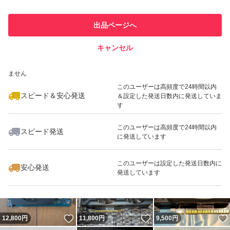
最大10%対象
このユーザーは他フリマサービス
他フリマ実績◯+
出品ページへ
での取引実績があります
キャンセル
スピード&安心発送
いいね！
いいね！
10,500
※このバッジは実績に基づく表示であり、発送を保証しているものではあり
円
9,999
円
13,000
円
ません
最大10%対象
このユーザーは高頻度で24時間以内
スピード＆安心発送
＆設定した発送日数内に発送していま
す
このユーザーは高頻度で24時間以内
スピード発送
に発送しています
いいね！
いいね！
13,000
円
20,000
円
14,000
円
このユーザーは設定した発送日数内に
安心発送
発送しています
いいね！
いいね！
12,800
円
11,800
円
9,500
円