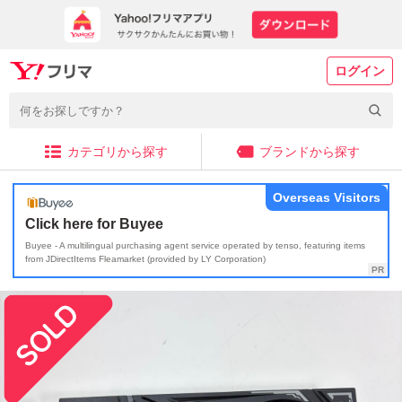
ログイン
カテゴリから探す
ブランドから探す
Overseas Visitors
Click here for Buyee
Buyee - A multilingual purchasing agent service operated by tenso, featuring items
from JDirectItems Fleamarket (provided by LY Corporation)