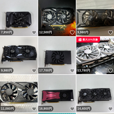
いいね！
いいね！
7,950
円
12,500
円
9,980
円
最大10%対象
いいね！
いいね！
9,980
円
17,700
円
13,780
円
いいね！
いいね！
11,080
円
16,900
円
14,400
円