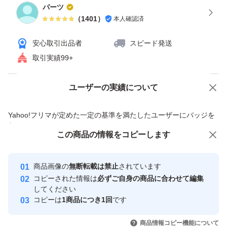
パーツ
（
1401
）
本人確認済
安心取引出品者
スピード発送
取引実績99+
ユーザーの実績について
価格の相談
商品への質問
商品への質問からの値下げ交渉、不適切なカテゴリ変更依頼は禁止です
Yahoo!フリマが定めた一定の基準を満たしたユーザーにバッジを
付与しています
この商品をみている人にオススメ
この商品の情報をコピーします
安心取引出品者
最大10%対象
最大10%対象
Yahoo!フリマの基準をクリアした安
安心取引出品者
商品画像の
無断転載は禁止
されています
心・安全なユーザーです
コピーされた情報は
必ずご自身の商品に合わせて編集
取引実績
してください
コピーは
1商品につき1回
です
このユーザーはYahoo!フリマの取
取引実績◯+
いいね！
いいね！
10,800
円
15,000
円
11,998
円
引を完了させた実績があります
商品情報コピー機能について