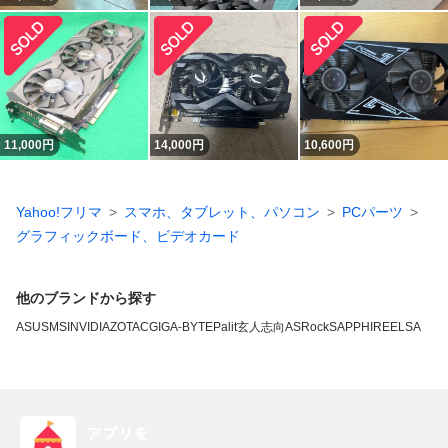
11,000
円
14,000
円
10,600
円
Yahoo!フリマ
スマホ、タブレット、パソコン
PCパーツ
グラフィックボード、ビデオカード
他のブランドから探す
ASUS
MSI
NVIDIA
ZOTAC
GIGA-BYTE
Palit
玄人志向
ASRock
SAPPHIRE
ELSA