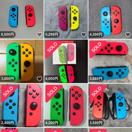
いいね！
いいね！
6,500
円
5,299
円
4,300
円
いいね！
3,800
円
4,000
円
3,880
円
2,400
円
4,200
円
3,500
円