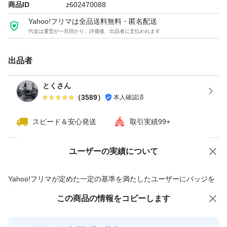
商品ID
z602470088
Yahoo!フリマは全品送料無料・匿名配送
代金は運営が一旦預かり、評価後、出品者に支払われます
出品者
とくさん
（
3589
）
本人確認済
スピード＆安心発送
取引実績99+
ユーザーの実績について
価格の相談
商品への質問
商品への質問からの値下げ交渉、不適切なカテゴリ変更依頼は禁止です
Yahoo!フリマが定めた一定の基準を満たしたユーザーにバッジを
付与しています
この商品をみている人にオススメ
この商品の情報をコピーします
安心取引出品者
最大10%対象
Yahoo!フリマの基準をクリアした安