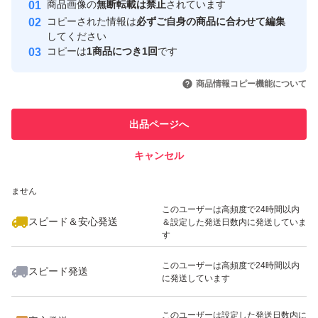
安心取引出品者
商品画像の
無断転載は禁止
されています
心・安全なユーザーです
コピーされた情報は
必ずご自身の商品に合わせて編集
取引実績
してください
コピーは
1商品につき1回
です
このユーザーはYahoo!フリマの取
取引実績◯+
いいね！
いいね！
8,000
円
4,000
円
8,150
円
引を完了させた実績があります
商品情報コピー機能について
最大10%対象
このユーザーは他フリマサービス
他フリマ実績◯+
出品ページへ
での取引実績があります
キャンセル
スピード&安心発送
いいね！
いいね！
3,800
※このバッジは実績に基づく表示であり、発送を保証しているものではあり
円
3,000
円
4,000
円
ません
最大10%対象
このユーザーは高頻度で24時間以内
スピード＆安心発送
＆設定した発送日数内に発送していま
す
このユーザーは高頻度で24時間以内
スピード発送
に発送しています
いいね！
いいね！
4,180
円
3,750
円
2,000
円
最大10%対象
このユーザーは設定した発送日数内に