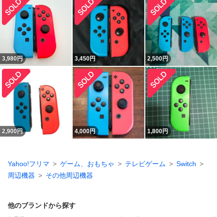
3,980
円
3,450
円
2,500
円
2,900
円
4,000
円
1,800
円
Yahoo!フリマ
ゲーム、おもちゃ
テレビゲーム
Switch
周辺機器
その他周辺機器
他のブランドから探す