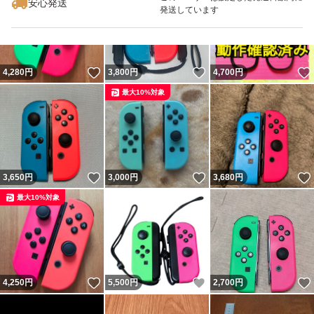
安心発送
発送しています
いいね！
いいね！
4,280
円
3,800
円
4,700
円
最大10%対象
いいね！
いいね！
3,650
円
3,000
円
3,680
円
最大10%対象
いいね！
いいね！
4,250
円
5,500
円
2,700
円