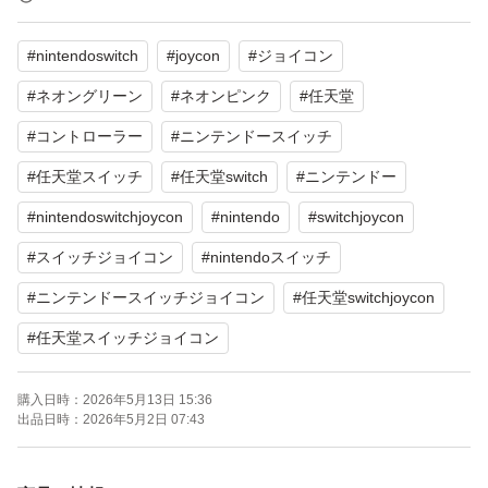
#
nintendoswitch
#
joycon
#
ジョイコン
Joy-Con L ネオングリーン/ R ネオンピンク
ブランド：任天堂 Nintendo Switch
#
ネオングリーン
#
ネオンピンク
#
任天堂
パッケージ種類：通常版
#
コントローラー
#
ニンテンドースイッチ
色：マルチカラー
#
任天堂スイッチ
#
任天堂switch
#
ニンテンドー
#
nintendoswitchjoycon
#
nintendo
#
switchjoycon
#
スイッチジョイコン
#
nintendoスイッチ
#
ニンテンドースイッチジョイコン
#
任天堂switchjoycon
#
任天堂スイッチジョイコン
購入日時：
2026年5月13日 15:36
出品日時：
2026年5月2日 07:43