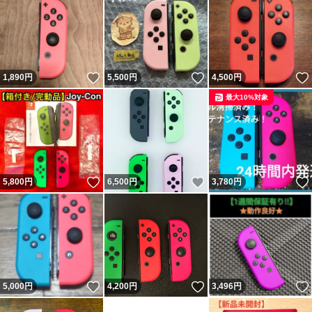
いいね！
いいね！
1,890
円
5,500
円
4,500
円
最大10%対象
いいね！
いいね！
5,800
円
6,500
円
3,780
円
いいね！
いいね！
5,000
円
4,200
円
3,496
円