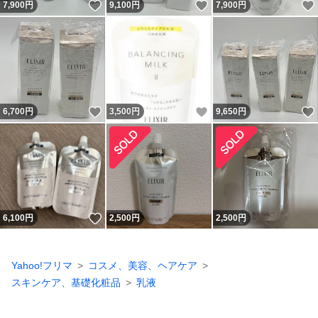
いいね！
いいね！
7,900
円
9,100
円
7,900
円
いいね！
いいね！
6,700
円
3,500
円
9,650
円
いいね！
6,100
円
2,500
円
2,500
円
Yahoo!フリマ
コスメ、美容、ヘアケア
スキンケア、基礎化粧品
乳液