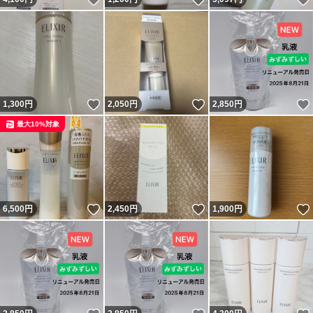
いいね！
いいね！
1,300
円
2,050
円
2,850
円
最大10%対象
いいね！
いいね！
6,500
円
2,450
円
1,900
円