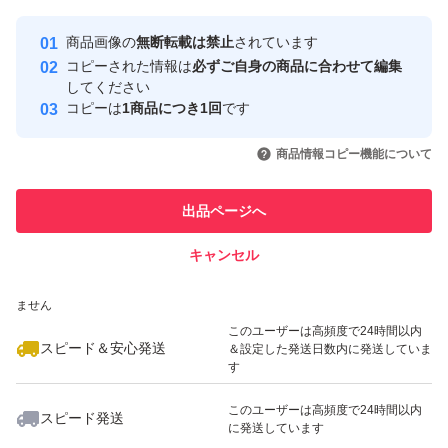
最大10%対象
Yahoo!フリマの基準をクリアした安
安心取引出品者
商品画像の
無断転載は禁止
されています
心・安全なユーザーです
コピーされた情報は
必ずご自身の商品に合わせて編集
取引実績
してください
コピーは
1商品につき1回
です
このユーザーはYahoo!フリマの取
取引実績◯+
いいね！
いいね！
3,000
円
2,690
円
3,500
円
引を完了させた実績があります
商品情報コピー機能について
このユーザーは他フリマサービス
他フリマ実績◯+
出品ページへ
での取引実績があります
キャンセル
スピード&安心発送
いいね！
いいね！
2,900
※このバッジは実績に基づく表示であり、発送を保証しているものではあり
円
2,550
円
3,200
円
ません
このユーザーは高頻度で24時間以内
スピード＆安心発送
＆設定した発送日数内に発送していま
す
このユーザーは高頻度で24時間以内
スピード発送
に発送しています
いいね！
いいね！
2,500
円
2,500
円
2,750
円