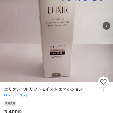
1
/
5
い
エリクシール リフトモイスト エマルジョン
0
ELIXIR（コスメ）
送料無料
3,400
円