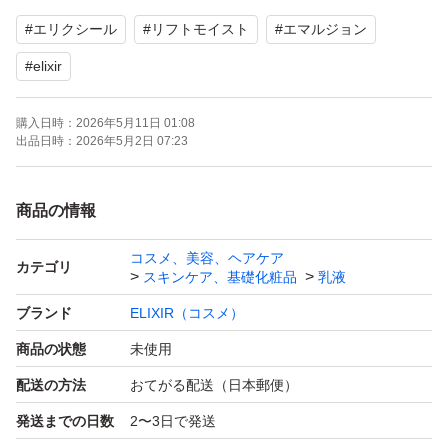
2026.05購入
#
エリクシール
#
リフトモイスト
#
エマルジョン
お値下げ交渉不可
#
elixir
再出品、おまとめ割引たまわります
購入日時：
2026年5月11日 01:08
出品日時：
2026年5月2日 07:23
どうぞよろしくお願いいたします
商品の情報
コスメ、美容、ヘアケア
カテゴリ
スキンケア、基礎化粧品
乳液
ブランド
ELIXIR（コスメ）
商品の状態
未使用
配送の方法
おてがる配送（日本郵便）
発送までの日数
2〜3日で発送