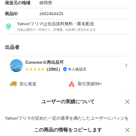
発送元の地域
静岡県
商品ID
z602464426
Yahoo!フリマは全品送料無料・匿名配送
代金は運営が一旦預かり、評価後、出品者に支払われます
出品者
Cororon☆再出品可
（
2981
）
本人確認済
安心発送
取引実績99+
ユーザーの実績について
価格の相談
商品への質問
商品への質問からの値下げ交渉、不適切なカテゴリ変更依頼は禁止です
Yahoo!フリマが定めた一定の基準を満たしたユーザーにバッジを
付与しています
この商品をみている人にオススメ
この商品の情報をコピーします
安心取引出品者