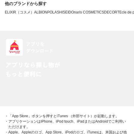
他のブランドから探す
ELIXIR（コスメ）
ALBION
POLA
SHISEIDO
naris COSMETICS
DECORTE
cle de
・「App Store」ボタンを押すとiTunes （外部サイト）が起動します。
・アプリケーションはiPhone、iPod touch、iPadまたはAndroidでご利用い
ただけます。
・Apple、Appleのロゴ、App Store、iPodのロゴ、iTunesは、米国および他