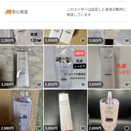
このユーザーは設定した発送日数内に
安心発送
発送しています
いいね！
いいね！
3,280
円
5,000
円
3,000
円
いいね！
いいね！
3,280
円
2,850
円
3,500
円
いいね！
いいね！
2,980
円
3,000
円
2,899
円