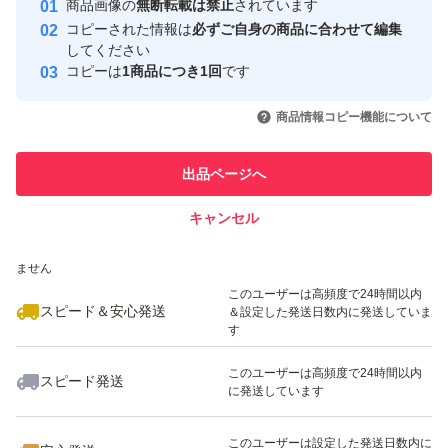
商品画像の
無断転載は禁止
されています
心・安全なユーザーです
コピーされた情報は
必ずご自身の商品に合わせて編集
取引実績
してください
コピーは
1商品につき1回
です
このユーザーはYahoo!フリマの取
取引実績◯+
いいね！
いいね！
2,200
円
3,000
円
2,799
円
引を完了させた実績があります
商品情報コピー機能について
最大10%対象
このユーザーは他フリマサービス
他フリマ実績◯+
出品ページへ
での取引実績があります
キャンセル
スピード&安心発送
いいね！
いいね！
2,999
※このバッジは実績に基づく表示であり、発送を保証しているものではあり
円
2,850
円
4,100
円
ません
最大10%対象
このユーザーは高頻度で24時間以内
スピード＆安心発送
＆設定した発送日数内に発送していま
す
このユーザーは高頻度で24時間以内
スピード発送
に発送しています
いいね！
いいね！
3,000
円
2,800
円
2,390
円
最大10%対象
このユーザーは設定した発送日数内に