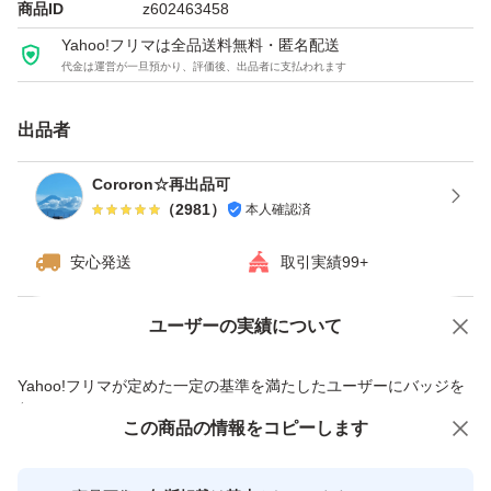
商品ID
z602463458
Yahoo!フリマは全品送料無料・匿名配送
代金は運営が一旦預かり、評価後、出品者に支払われます
出品者
Cororon☆再出品可
（
2981
）
本人確認済
安心発送
取引実績99+
ユーザーの実績について
価格の相談
商品への質問
商品への質問からの値下げ交渉、不適切なカテゴリ変更依頼は禁止です
Yahoo!フリマが定めた一定の基準を満たしたユーザーにバッジを
付与しています
この商品をみている人にオススメ
この商品の情報をコピーします
安心取引出品者
最大10%対象
Yahoo!フリマの基準をクリアした安
安心取引出品者