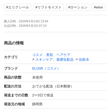
お値下げ不可
#
エリクシール
#
リフトモイスト
#
ローション
#
elixir
再出品、おまとめ割引賜ります
購入日時：
2026年5月14日 23:04
出品日時：
2026年5月2日 07:23
どうぞよろしくお願いいたします
商品の情報
コスメ、美容、ヘアケア
カテゴリ
スキンケア、基礎化粧品
化粧水
ブランド
ELIXIR（コスメ）
商品の状態
未使用
配送の方法
おてがる配送（日本郵便）
発送までの日数
2〜3日で発送
発送元の地域
静岡県