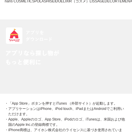
naris COSMETICS
POLA
SHISEIDO
ELIXIR（コスメ）
LISSAGE
DECORTE
MEN
・「App Store」ボタンを押すとiTunes （外部サイト）が起動します。
・アプリケーションはiPhone、iPod touch、iPadまたはAndroidでご利用い
ただけます。
・Apple、Appleのロゴ、App Store、iPodのロゴ、iTunesは、米国および他
国のApple Inc.の登録商標です。
・iPhone商標は、アイホン株式会社のライセンスに基づき使用されていま