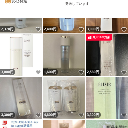
安心発送
発送しています
いいね！
いいね！
2,370
円
2,400
円
3,000
円
最大10%対象
いいね！
いいね！
3,000
円
1,600
円
2,580
円
いいね！
いいね！
3,300
円
4,600
円
3,300
円