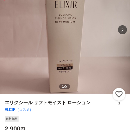
1
/
5
い
エリクシール リフトモイスト ローション
3
ELIXIR（コスメ）
送料無料
2,900
円