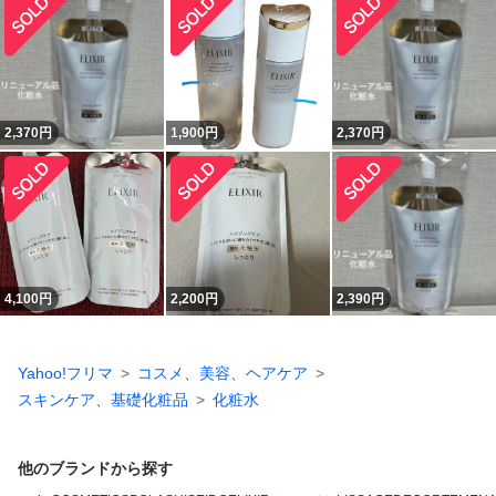
2,370
円
1,900
円
2,370
円
4,100
円
2,200
円
2,390
円
Yahoo!フリマ
コスメ、美容、ヘアケア
スキンケア、基礎化粧品
化粧水
他のブランドから探す