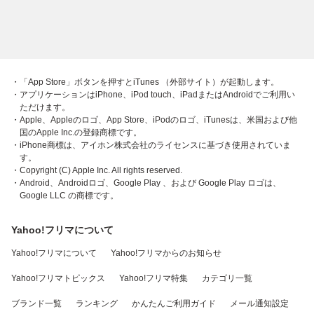
・「App Store」ボタンを押すとiTunes （外部サイト）が起動します。
・アプリケーションはiPhone、iPod touch、iPadまたはAndroidでご利用い
ただけます。
・Apple、Appleのロゴ、App Store、iPodのロゴ、iTunesは、米国および他
国のApple Inc.の登録商標です。
・iPhone商標は、アイホン株式会社のライセンスに基づき使用されていま
す。
・Copyright (C) Apple Inc. All rights reserved.
・Android、Androidロゴ、Google Play 、および Google Play ロゴは、
Google LLC の商標です。
Yahoo!フリマについて
Yahoo!フリマについて
Yahoo!フリマからのお知らせ
Yahoo!フリマトピックス
Yahoo!フリマ特集
カテゴリ一覧
ブランド一覧
ランキング
かんたんご利用ガイド
メール通知設定