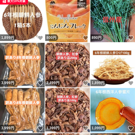
最大10%対象
いいね！
いいね！
1,899
円
800
円
890
円
いいね！
いいね！
3,999
円
2,499
円
1,899
円
いいね！
いいね！
3,999
円
1,399
円
1,099
円