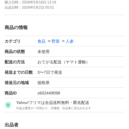
購入日時：
2026年5月18日 13:19
すが味は何ら変わりなくスーパー販売よりも、とっても新
出品日時：
2026年5月2日 05:51
鮮！美味しいです！！！
商品の情報
サイズ不揃いS〜2Lサイズにより本数が変わりますが、1.
カテゴリ
食品
野菜
人参
2kg以上お詰めいたします。
商品の状態
未使用
献立例
配送の方法
おてがる配送（ヤマト運輸）
カレー、肉じゃが、ピラフ、人参しりしり、人参きんぴ
発送までの日数
3〜7日で発送
ら、グラッセ、人参ジュース、サラダ、人参ジャム…等々
発送元の地域
徳島県
商品ID
z602449098
輸送中の傷みなど責任負えません。
Yahoo!フリマは全品送料無料・匿名配送
全国一律送料込みです。
代金は運営が一旦預かり、評価後、出品者に支払われます
特徴農家直送
出品者