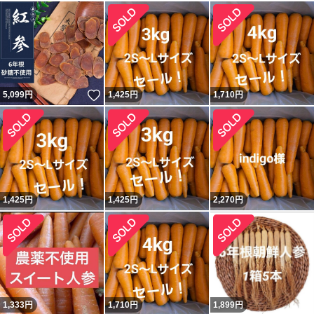
いいね！
5,099
円
1,425
円
1,710
円
1,425
円
1,425
円
2,270
円
1,333
円
1,710
円
1,899
円