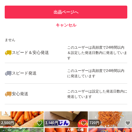
このユーザーは他フリマサービス
他フリマ実績◯+
出品ページへ
での取引実績があります
キャンセル
スピード&安心発送
いいね！
いいね！
880
※このバッジは実績に基づく表示であり、発送を保証しているものではあり
円
2,500
円
1,333
円
ません
最大10%対象
このユーザーは高頻度で24時間以内
スピード＆安心発送
＆設定した発送日数内に発送していま
す
このユーザーは高頻度で24時間以内
スピード発送
に発送しています
いいね！
いいね！
1,680
円
1,710
円
1,852
円
このユーザーは設定した発送日数内に
安心発送
発送しています
いいね！
いいね！
2,500
円
3,580
円
720
円