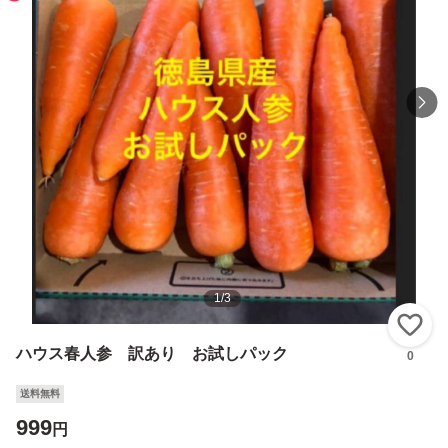
1
/
3
い
ハウス春人参 訳あり お試しパック
0
送料無料
999
円