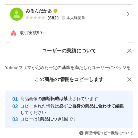
みるんだかあ
（
682
）
本人確認前
取引実績99+
ユーザーの実績について
価格の相談
商品への質問
商品への質問からの値下げ交渉、不適切なカテゴリ変更依頼は禁止です
Yahoo!フリマが定めた一定の基準を満たしたユーザーにバッジを
付与しています
この商品をみている人にオススメ
この商品の情報をコピーします
安心取引出品者
最大10%対象
Yahoo!フリマの基準をクリアした安
安心取引出品者
商品画像の
無断転載は禁止
されています
心・安全なユーザーです
コピーされた情報は
必ずご自身の商品に合わせて編集
取引実績
してください
コピーは
1商品につき1回
です
このユーザーはYahoo!フリマの取
取引実績◯+
いいね！
いいね！
880
円
1,350
円
2,270
円
引を完了させた実績があります
商品情報コピー機能について
最大10%対象