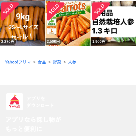
2,270
円
2,500
円
1,900
円
Yahoo!フリマ
食品
野菜
人参