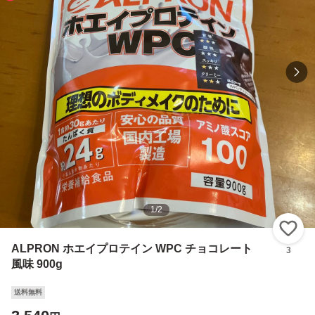
1
/
2
い
ALPRON ホエイプロテイン WPC チョコレート
3
風味 900g
送料無料