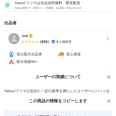
Yahoo!フリマは全品送料無料・匿名配送
代金は運営が一旦預かり、評価後、出品者に支払われます
出品者
rod
（
859
）
本人確認済
安心取引出品者
安心発送
取引実績99+
ユーザーの実績について
価格の相談
商品への質問
商品への質問からの値下げ交渉、不適切なカテゴリ変更依頼は禁止です
Yahoo!フリマが定めた一定の基準を満たしたユーザーにバッジを
付与しています
この商品をみている人にオススメ
この商品の情報をコピーします
安心取引出品者
最大10%対象
最大10%対象
最大10%対象
Yahoo!フリマの基準をクリアした安
安心取引出品者