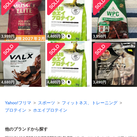
3,999
円
4,400
円
3,950
円
4,680
円
4,400
円
3,490
円
Yahoo!フリマ
スポーツ
フィットネス、トレーニング
プロテイン
ホエイプロテイン
他のブランドから探す