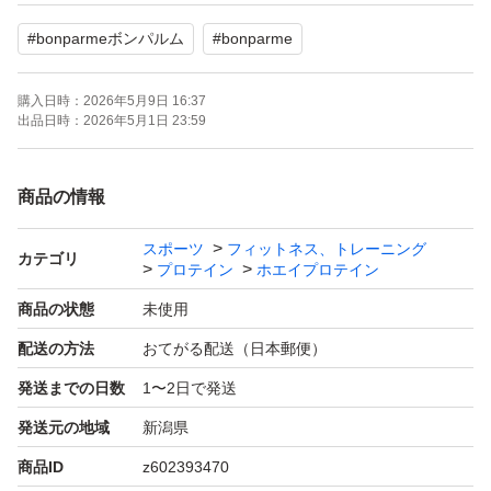
#
bonparmeボンパルム
#
bonparme
#アルプロン #ALPRON #プロテイン #チョコレート #チョ
コチップ #ストロベリー #ミルクココア #タンパク質 #ホ
購入日時：
2026年5月9日 16:37
エイプロテイン #ソイプロテイン #美容
出品日時：
2026年5月1日 23:59
#ダイエット #筋トレ #WPC #フォロー割 #フォロワー様
限定
商品の情報
- ブランド: ALPRON
スポーツ
フィットネス、トレーニング
- 製品名: ホエイプロテイン WPC
カテゴリ
プロテイン
ホエイプロテイン
- 内容量: 900g
商品の状態
未使用
- タンパク質含有量: 24g/1食
配送の方法
おてがる配送（日本郵便）
- 特徴: 保存料・増粘剤不使用
発送までの日数
1〜2日で発送
- 賞: 食事マイスター賞受賞
発送元の地域
新潟県
ご覧いただきありがとうございます。
商品ID
z602393470