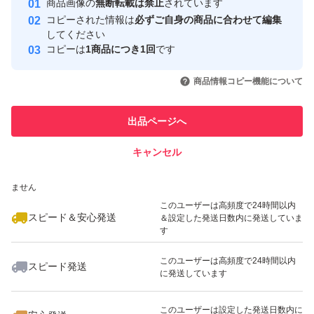
商品画像の
無断転載は禁止
されています
心・安全なユーザーです
コピーされた情報は
必ずご自身の商品に合わせて編集
取引実績
してください
コピーは
1商品につき1回
です
このユーザーはYahoo!フリマの取
取引実績◯+
いいね！
いいね！
3,580
円
3,580
円
3,580
円
引を完了させた実績があります
商品情報コピー機能について
このユーザーは他フリマサービス
他フリマ実績◯+
出品ページへ
での取引実績があります
キャンセル
スピード&安心発送
いいね！
いいね！
4,000
※このバッジは実績に基づく表示であり、発送を保証しているものではあり
円
3,999
円
3,800
円
ません
このユーザーは高頻度で24時間以内
スピード＆安心発送
＆設定した発送日数内に発送していま
す
このユーザーは高頻度で24時間以内
スピード発送
に発送しています
いいね！
いいね！
2,750
円
3,950
円
4,880
円
最大10%対象
このユーザーは設定した発送日数内に