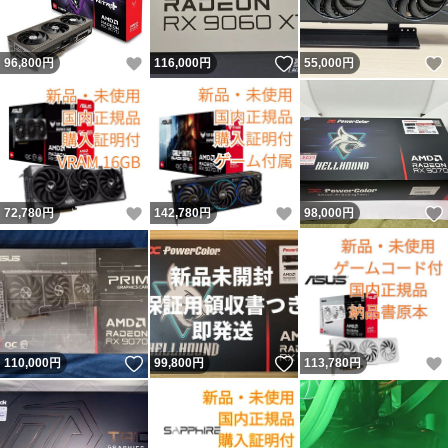
いいね！
いいね！
96,800
円
116,000
円
55,000
円
いいね！
いいね！
72,780
円
142,780
円
98,000
円
いいね！
いいね！
110,000
円
99,800
円
113,780
円