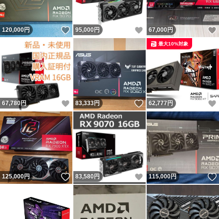
いいね！
いいね！
120,000
円
95,000
円
67,000
円
最大10%対象
いいね！
いいね！
67,780
円
83,333
円
62,777
円
いいね！
いいね！
125,000
円
83,580
円
115,000
円