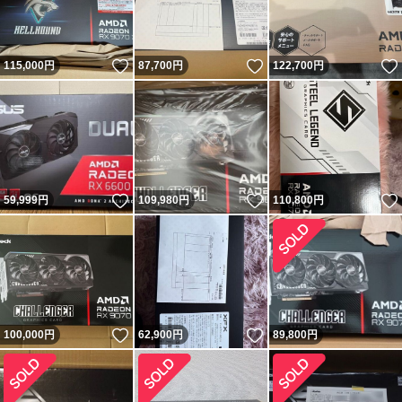
いいね！
いいね！
115,000
円
87,700
円
122,700
円
いいね！
いいね！
59,999
円
109,980
円
110,800
円
いいね！
いいね！
100,000
円
62,900
円
89,800
円