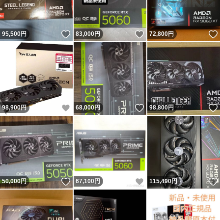
いいね！
いいね！
95,500
円
83,000
円
72,800
円
いいね！
いいね！
98,900
円
68,000
円
98,800
円
いいね！
いいね！
50,000
円
67,100
円
115,490
円