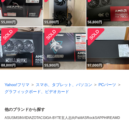
55,000
円
55,000
円
56,800
円
88,800
円
55,900
円
97,000
円
Yahoo!フリマ
スマホ、タブレット、パソコン
PCパーツ
グラフィックボード、ビデオカード
他のブランドから探す
ASUS
MSI
NVIDIA
ZOTAC
GIGA-BYTE
玄人志向
Palit
ASRock
SAPPHIRE
AMD