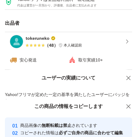
代金は運営が一旦預かり、評価後、出品者に支払われます
出品者
tokeruneko
（
48
）
本人確認前
安心発送
取引実績10+
ユーザーの実績について
価格の相談
商品への質問
商品への質問からの値下げ交渉、不適切なカテゴリ変更依頼は禁止です
Yahoo!フリマが定めた一定の基準を満たしたユーザーにバッジを
付与しています
この商品をみている人にオススメ
この商品の情報をコピーします
安心取引出品者
最大10%対象
最大10%対象
Yahoo!フリマの基準をクリアした安
安心取引出品者
商品画像の
無断転載は禁止
されています
心・安全なユーザーです
コピーされた情報は
必ずご自身の商品に合わせて編集