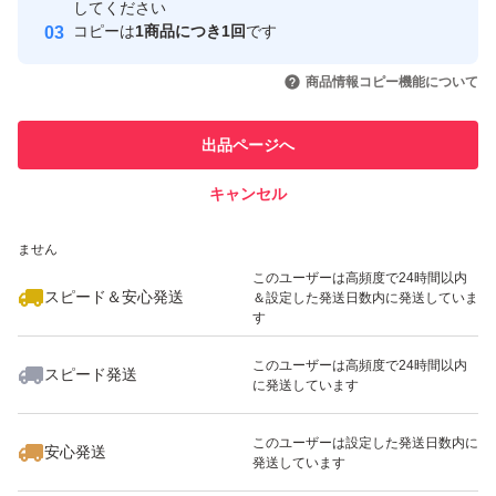
取引実績
してください
コピーは
1商品につき1回
です
このユーザーはYahoo!フリマの取
取引実績◯+
いいね！
いいね！
55,800
円
145,000
円
95,000
円
引を完了させた実績があります
商品情報コピー機能について
このユーザーは他フリマサービス
他フリマ実績◯+
出品ページへ
での取引実績があります
キャンセル
スピード&安心発送
いいね！
いいね！
102,000
※このバッジは実績に基づく表示であり、発送を保証しているものではあり
円
61,000
円
65,800
円
ません
このユーザーは高頻度で24時間以内
スピード＆安心発送
＆設定した発送日数内に発送していま
す
このユーザーは高頻度で24時間以内
スピード発送
に発送しています
いいね！
いいね！
75,000
円
98,000
円
90,000
円
このユーザーは設定した発送日数内に
安心発送
発送しています