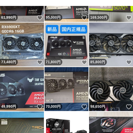
いいね！
いいね！
61,990
円
95,000
円
169,500
円
いいね！
いいね！
73,480
円
71,800
円
85,800
円
いいね！
いいね！
49,990
円
70,000
円
98,650
円