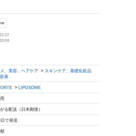
ました。説明書は一度開封しました。必要なら
me
21:27
23:24
メ、美容、ヘアケア
スキンケア、基礎化粧品
容液
CORTE
LIPOSOME
用
がる配送（日本郵便）
3日で発送
都