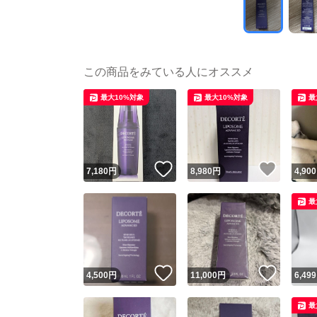
この商品をみている人にオススメ
最大10%対象
最大10%対象
最
いいね！
いいね
7,180
円
8,980
円
4,900
最
いいね！
いいね
4,500
円
11,000
円
6,499
最