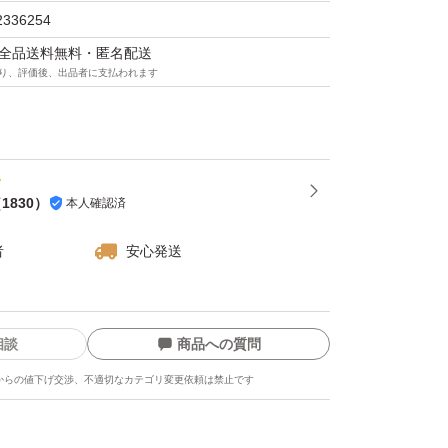
2336254
マは全品送料無料・匿名配送
り、評価後、出品者に支払われます
（
1830
）
本人確認済
者
安心発送
相談
商品への質問
からの値下げ交渉、不適切なカテゴリ変更依頼は禁止です