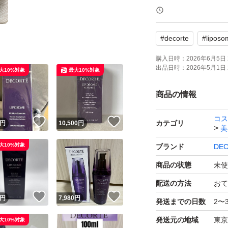
さい
自宅保管しており
#
decorte
#
liposo
おつけします。
購入日時：
2026年6月5日 
出品日時：
2026年5月1日 
大10%対象
最大10%対象
商品の情報
コス
！
いいね！
いいね！
カテゴリ
円
10,500
円
美
大10%対象
ブランド
DE
商品の状態
未使
配送の方法
おて
！
いいね！
いいね！
円
7,980
円
発送までの日数
2〜
発送元の地域
東京
大10%対象