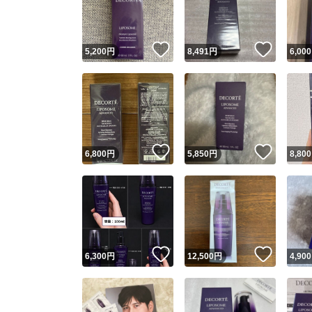
他フ
いいね！
いいね
5,200
円
8,491
円
6,000
スピード
※このバッ
スピ
いいね！
いいね
6,800
円
5,850
円
8,800
スピ
安心
いいね！
いいね
6,300
円
12,500
円
4,900