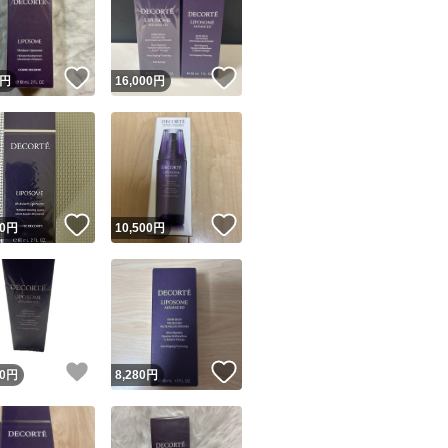
！
いいね！
いいね！
円
16,000
円
ユーザーの実績について
！
いいね！
いいね！
0
円
10,500
円
o!フリマが定めた一定の基準を満たしたユーザーにバッジを付与しています
出品者
この商品の情報をコピーします
取引出品者
Yahoo!フリマの基準をクリアした安心・安全なユーザーです
！
いいね！
いいね！
商品画像の
無断転載は禁止
されています
0
円
8,280
円
コピーされた情報は
必ずご自身の商品に合わせて編集
してください
コピーは
1商品につき1回
です
実績◯+
このユーザーはYahoo!フリマの取引を完了させた実績があり