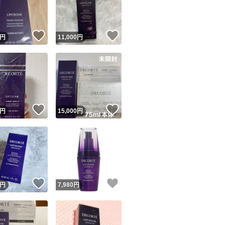
商品情報コピー機
リマ実績◯+
このユーザーは他フリマサービスでの取引実績があります
！
いいね！
いいね！
円
11,000
円
出品ページへ
&安心発送
キャンセル
ジは実績に基づく表示であり、発送を保証しているものではありません
このユーザーは高頻度で24時間以内＆設定した発送日数内に
ード＆安心発送
ます
！
いいね！
いいね！
円
15,000
円
ード発送
このユーザーは高頻度で24時間以内に発送しています
発送
このユーザーは設定した発送日数内に発送しています
！
いいね！
いいね！
円
7,980
円