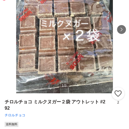
1
/
3
い
チロルチョコ ミルクヌガー２袋 アウトレット #2
2
92
チロルチョコ
送料無料