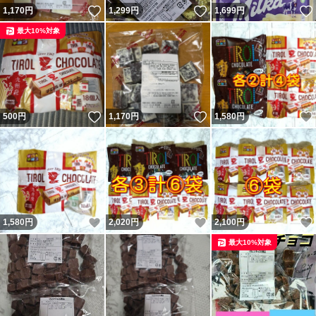
いいね！
いいね！
1,170
円
1,299
円
1,699
円
最大10%対象
いいね！
いいね！
500
円
1,170
円
1,580
円
いいね！
いいね！
1,580
円
2,020
円
2,100
円
最大10%対象