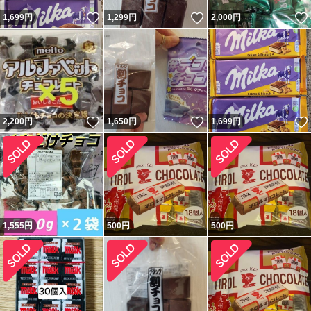
いいね！
いいね！
1,699
円
1,299
円
2,000
円
いいね！
いいね！
2,200
円
1,650
円
1,699
円
1,555
円
500
円
500
円