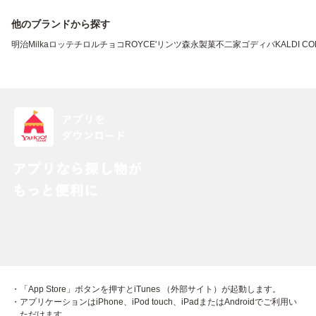
他のブランドから探す
明治
Milka
ロッテ
チロルチョコ
ROYCE'
リンツ
森永製菓
不二家
ゴディバ
KALDI CO
・「App Store」ボタンを押すとiTunes （外部サイト）が起動します。
・アプリケーションはiPhone、iPod touch、iPadまたはAndroidでご利用い
ただけます。