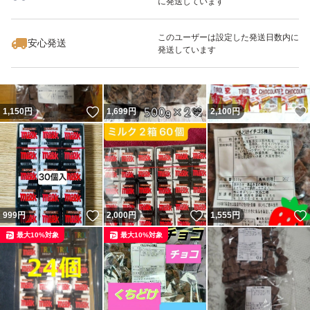
に発送しています
いいね！
いいね！
1,599
円
1,599
円
1,480
円
最大10%対象
このユーザーは設定した発送日数内に
安心発送
発送しています
いいね！
いいね！
1,150
円
1,699
円
2,100
円
いいね！
いいね！
999
円
2,000
円
1,555
円
最大10%対象
最大10%対象