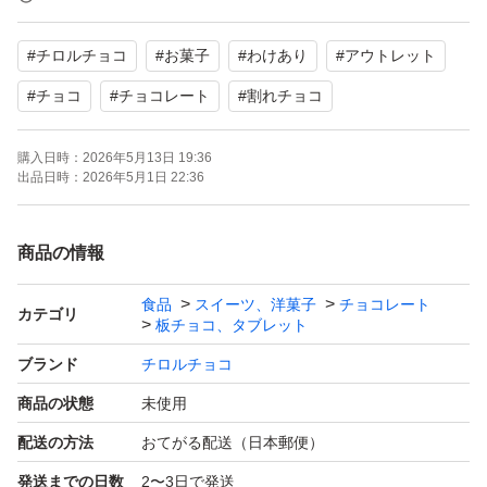
#
チロルチョコ
#
お菓子
#
わけあり
#
アウトレット
お届けの際に更に割れている、溶けている可能性も少なか
らずあると思われます。
#
チョコ
#
チョコレート
#
割れチョコ
受け取りましたら冷蔵庫等で冷やしてからお召し上がりく
購入日時：
2026年5月13日 19:36
ださい。
出品日時：
2026年5月1日 22:36
溶け等が気になる方はご購入をお控えください。
商品の情報
※注意事項※
トラブル、
食品
スイーツ、洋菓子
チョコレート
カテゴリ
板チョコ、タブレット
すり替え防止のため返品等は受け付けておりません。
ブランド
チロルチョコ
商品についてのお問い合わせは購入前にご確認ください。
商品の状態
未使用
種類チョコレート・チョコレート菓子
配送の方法
おてがる配送（日本郵便）
発送までの日数
2〜3日で発送