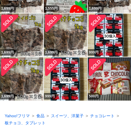
1,699
円
1,555
円
1,699
円
1,699
円
1,699
円
999
円
1,699
円
999
円
500
円
Yahoo!フリマ
食品
スイーツ、洋菓子
チョコレート
板チョコ、タブレット