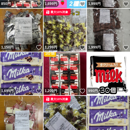
いいね！
いいね！
850
円
1,699
円
1,999
円
最大10%対象
いいね！
いいね！
1,150
円
1,299
円
1,999
円
いいね！
いいね！
1,699
円
1,200
円
990
円
最大10%対象