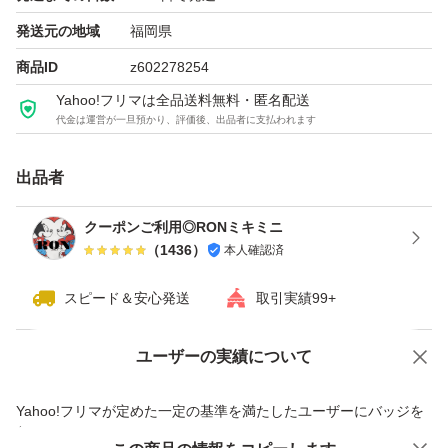
種類チロルチョコ
発送元の地域
福岡県
商品ID
z602278254
Yahoo!フリマは全品送料無料・匿名配送
代金は運営が一旦預かり、評価後、出品者に支払われます
出品者
クーポンご利用◎RONミキミニ
（
1436
）
本人確認済
スピード＆安心発送
取引実績99+
ユーザーの実績について
価格の相談
商品への質問
商品への質問からの値下げ交渉、不適切なカテゴリ変更依頼は禁止です
Yahoo!フリマが定めた一定の基準を満たしたユーザーにバッジを
付与しています