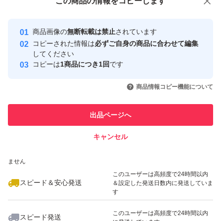
この商品をみている人にオススメ
この商品の情報をコピーします
安心取引出品者
最大10%対象
最大10%対象
最大10%対象
Yahoo!フリマの基準をクリアした安
安心取引出品者
商品画像の
無断転載は禁止
されています
心・安全なユーザーです
コピーされた情報は
必ずご自身の商品に合わせて編集
取引実績
してください
コピーは
1商品につき1回
です
このユーザーはYahoo!フリマの取
取引実績◯+
いいね！
いいね！
500
円
1,699
円
1,599
円
引を完了させた実績があります
商品情報コピー機能について
最大10%対象
最大10%対象
このユーザーは他フリマサービス
他フリマ実績◯+
出品ページへ
での取引実績があります
キャンセル
スピード&安心発送
いいね！
いいね！
1,699
※このバッジは実績に基づく表示であり、発送を保証しているものではあり
円
1,599
円
1,170
円
ません
最大10%対象
最大10%対象
このユーザーは高頻度で24時間以内
スピード＆安心発送
＆設定した発送日数内に発送していま
す
このユーザーは高頻度で24時間以内
スピード発送