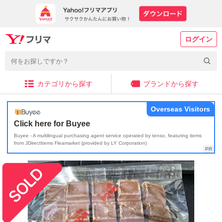
ログイン
カテゴリから探す
ブランドから探す
Overseas Visitors
Click here for Buyee
Buyee - A multilingual purchasing agent service operated by tenso, featuring items
from JDirectItems Fleamarket (provided by LY Corporation)