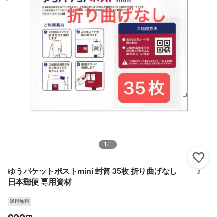
1
/
1
い
ゆうパケットポストmini 封筒 35枚 折り曲げなし
2
日本郵便 専用資材
送料無料