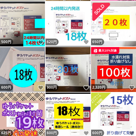
いいね！
いいね！
500
円
620
円
650
円
最大10%対象
いいね！
いいね！
600
円
900
円
2,320
円
いいね！
いいね！
625
円
600
円
600
円