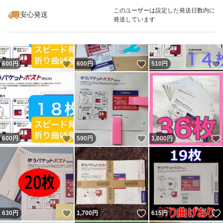
このユーザーは設定した発送日数内に
安心発送
発送しています
いいね！
いいね！
600
円
600
円
510
円
いいね！
いいね！
600
円
590
円
1,000
円
いいね！
いいね！
630
円
1,700
円
615
円