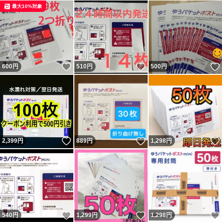
最大10%対象
いいね！
いいね！
600
円
510
円
500
円
いいね！
いいね！
2,399
円
889
円
1,298
円
いいね！
いいね！
540
円
1,299
円
1,298
円