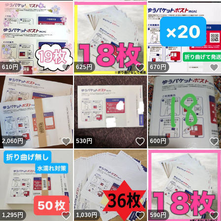
いいね！
いいね！
610
円
625
円
670
円
いいね！
いいね！
2,060
円
530
円
600
円
いいね！
いいね！
1,295
円
1,030
円
590
円