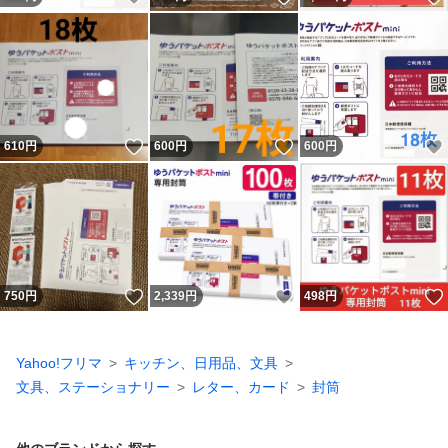
いいね！
いいね！
610
円
600
円
600
円
いいね！
いいね！
750
円
2,339
円
498
円
Yahoo!フリマ
キッチン、日用品、文具
文具、ステーショナリー
レター、カード
封筒