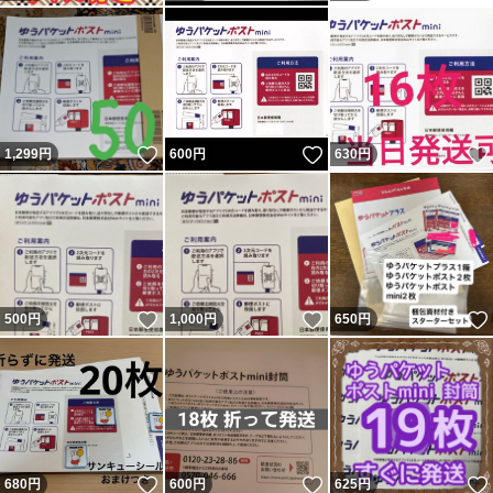
いいね！
いいね！
1,299
円
600
円
630
円
いいね！
いいね！
500
円
1,000
円
650
円
いいね！
いいね！
680
円
600
円
625
円