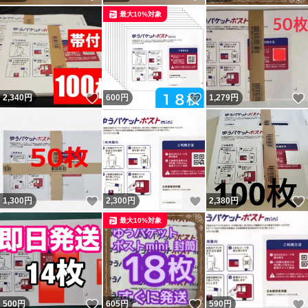
最大10%対象
いいね！
いいね！
2,340
円
600
円
1,279
円
いいね！
いいね！
1,300
円
2,300
円
2,380
円
最大10%対象
いいね！
いいね！
500
円
605
円
590
円