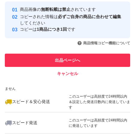
Yahoo!フリマの基準をクリアした安
安心取引出品者
商品画像の
無断転載は禁止
されています
心・安全なユーザーです
コピーされた情報は
必ずご自身の商品に合わせて編集
取引実績
してください
コピーは
1商品につき1回
です
このユーザーはYahoo!フリマの取
取引実績◯+
いいね！
いいね！
500
円
1,000
円
600
円
引を完了させた実績があります
商品情報コピー機能について
このユーザーは他フリマサービス
他フリマ実績◯+
出品ページへ
での取引実績があります
キャンセル
スピード&安心発送
いいね！
いいね！
590
※このバッジは実績に基づく表示であり、発送を保証しているものではあり
円
1,000
円
590
円
ません
このユーザーは高頻度で24時間以内
スピード＆安心発送
＆設定した発送日数内に発送していま
す
このユーザーは高頻度で24時間以内
スピード発送
に発送しています
いいね！
いいね！
599
円
600
円
590
円