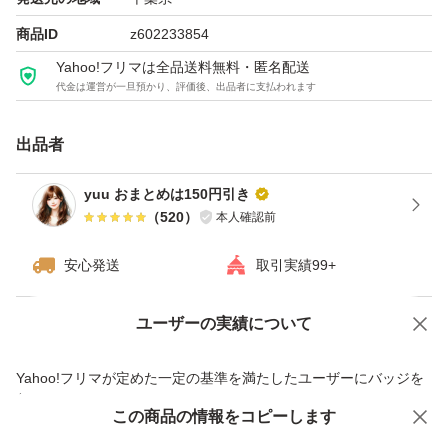
商品ID
z602233854
Yahoo!フリマは全品送料無料・匿名配送
代金は運営が一旦預かり、評価後、出品者に支払われます
出品者
yuu おまとめは150円引き
（
520
）
本人確認前
安心発送
取引実績99+
ユーザーの実績について
価格の相談
商品への質問
商品への質問からの値下げ交渉、不適切なカテゴリ変更依頼は禁止です
Yahoo!フリマが定めた一定の基準を満たしたユーザーにバッジを
付与しています
この商品をみている人にオススメ
この商品の情報をコピーします
安心取引出品者