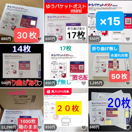
いいね！
いいね！
880
円
600
円
550
円
いいね！
いいね！
500
円
600
円
1,295
円
最大10%対象
いいね！
いいね！
22,298
円
650
円
640
円