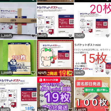
いいね！
いいね！
1,300
円
540
円
750
円
いいね！
いいね！
1,000
円
625
円
506
円
最大10%対象
いいね！
いいね！
600
円
625
円
2,407
円