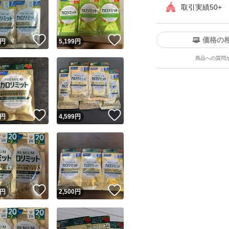
取引実績50+
！
いいね！
いいね！
価格の
円
5,199
円
商品への質問
ユーザーの実績について
！
いいね！
いいね！
円
4,599
円
o!フリマが定めた一定の基準を満たしたユーザーにバッジを付与しています
出品者
この商品の情報をコピーします
取引出品者
Yahoo!フリマの基準をクリアした安心・安全なユーザーです
！
いいね！
いいね！
商品画像の
無断転載は禁止
されています
円
2,500
円
コピーされた情報は
必ずご自身の商品に合わせて編集
してください
コピーは
1商品につき1回
です
実績◯+
このユーザーはYahoo!フリマの取引を完了させた実績があり