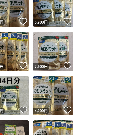
商品情報コピー機
リマ実績◯+
このユーザーは他フリマサービスでの取引実績があります
！
いいね！
いいね！
円
5,900
円
出品ページへ
&安心発送
キャンセル
ジは実績に基づく表示であり、発送を保証しているものではありません
このユーザーは高頻度で24時間以内＆設定した発送日数内に
ード＆安心発送
ます
！
いいね！
いいね！
円
7,900
円
ード発送
このユーザーは高頻度で24時間以内に発送しています
発送
このユーザーは設定した発送日数内に発送しています
！
いいね！
いいね！
円
4,999
円