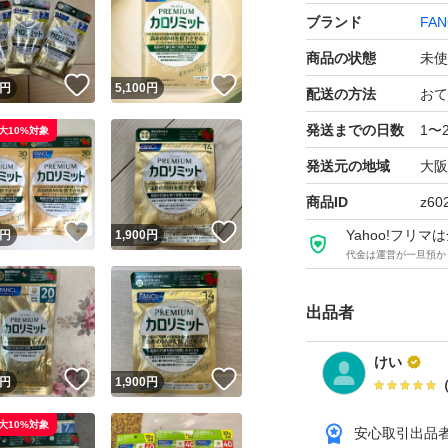
ブランド
FAN
商品の状態
未使
！
いいね！
いいね！
円
5,100
円
配送の方法
おて
発送までの日数
1〜
大10%対象
発送元の地域
大阪
商品ID
z60
！
いいね！
いいね！
Yahoo!フリ
円
1,900
円
代金は運営が一旦預か
出品者
けい
！
いいね！
いいね！
円
1,900
円
大10%対象
安心取引出品