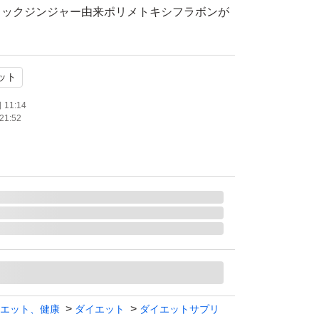
ラックジンジャー由来ポリメトキシフラボンが
は、食事の糖や脂肪の吸収を抑え、食後の血糖
値の上昇を抑える機能があります。またブラッ
ット
ポリメトキシフラボンは、脂肪を消費しやすく
脂肪を減らす機能が報告されています。
11:14
21:52
します。--
ムカロリミット 40日分ファンケル 健康食品 機能
ットサポート
エット、健康
ダイエット
ダイエットサプリ