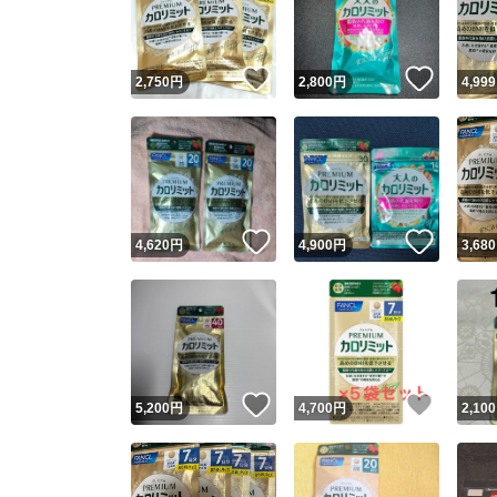
他フ
いいね！
いいね
2,750
円
2,800
円
4,999
スピード
※このバッ
スピ
いいね！
いいね
4,620
円
4,900
円
3,680
スピ
安心
いいね！
いいね
5,200
円
4,700
円
2,100