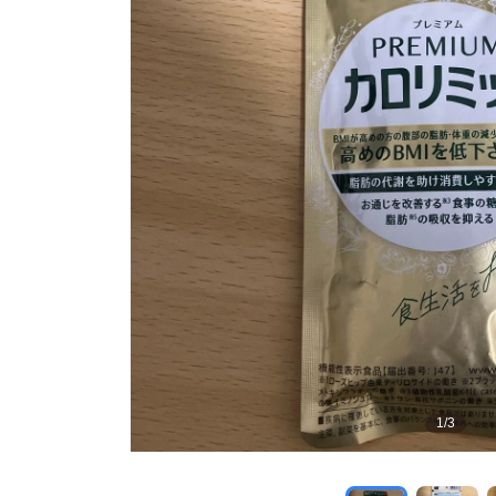
1
/
3