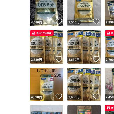
いいね！
いいね
4,086
円
1,500
円
2,899
最大10%対象
最
いいね！
いいね
3,680
円
3,680
円
7,700
いいね！
いいね
4,890
円
3,680
円
2,450
最