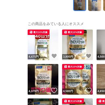
この商品をみている人にオススメ
最大10%対象
最大10%対象
いいね！
いいね
4,475
円
3,900
円
4,500
最大10%対象
いいね！
いいね
4,379
円
4,580
円
4,650
最大10%対象
最