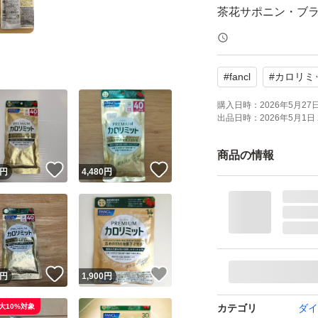
茶花サポニン・ブ
含まれます。本品
値と血中中性脂肪
#
fancl
#
カロリミ
クジンジャー由来
する機能、お腹の
購入日時：
2026年5月27日 
出品日時：
2026年5月1日 
よろしくお願いいた
商品の情報
！
いいね！
いいね！
FANCL プレミア
円
4,480
円
性表示食品 ダイエ
ブランド：ー
！
いいね！
いいね！
円
1,900
円
大10%対象
カテゴリ
ダイ