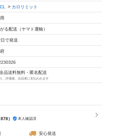
CL
カロリミット
用
がる配送（ヤマト運輸）
2日で発送
府
2230326
マは全品送料無料・匿名配送
り、評価後、出品者に支払われます
（
878
）
本人確認済
者
安心発送