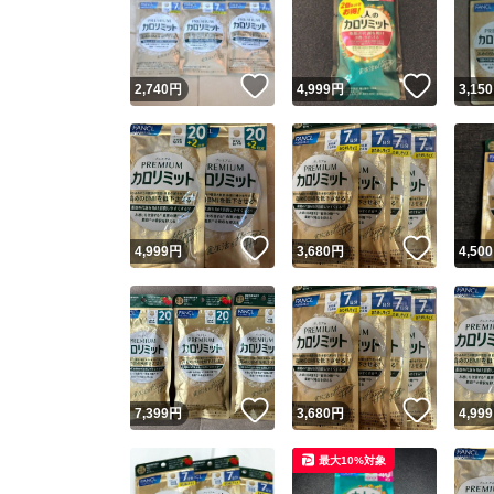
いいね！
いいね
2,740
円
4,999
円
3,150
いいね！
いいね
4,999
円
3,680
円
4,500
Yaho
安心取引
安心
いいね！
いいね
7,399
円
3,680
円
4,999
取引実績
最大10%対象
取引