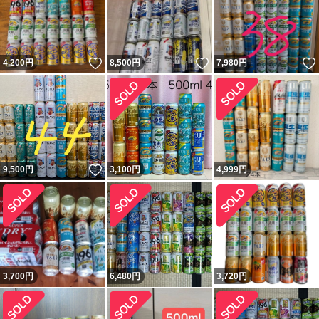
いいね！
いいね！
4,200
円
8,500
円
7,980
円
いいね！
9,500
円
3,100
円
4,999
円
3,700
円
6,480
円
3,720
円