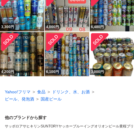
3,300
円
4,000
円
6,480
円
4,200
円
6,100
円
3,000
円
Yahoo!フリマ
食品
ドリンク、水、お酒
ビール、発泡酒
国産ビール
他のブランドから探す
サッポロ
アサヒ
キリン
SUNTORY
ヤッホーブルーイング
オリオンビール
黄桜
ブリ