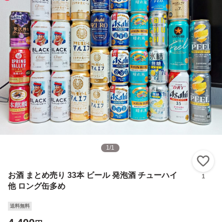
1
/
1
い
お酒 まとめ売り 33本 ビール 発泡酒 チューハイ
1
他 ロング缶多め
送料無料