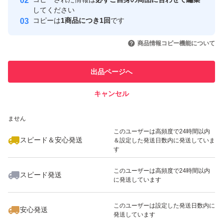
取引実績
してください
コピーは
1商品につき1回
です
このユーザーはYahoo!フリマの取
取引実績◯+
いいね！
いいね！
3,750
円
9,000
円
4,999
円
引を完了させた実績があります
商品情報コピー機能について
最大10%対象
最大10%対象
このユーザーは他フリマサービス
他フリマ実績◯+
出品ページへ
での取引実績があります
キャンセル
スピード&安心発送
いいね！
いいね！
4,500
※このバッジは実績に基づく表示であり、発送を保証しているものではあり
円
4,400
円
4,200
円
ません
最大10%対象
最大10%対象
このユーザーは高頻度で24時間以内
スピード＆安心発送
＆設定した発送日数内に発送していま
す
このユーザーは高頻度で24時間以内
スピード発送
に発送しています
いいね！
いいね！
5,000
円
7,999
円
7,150
円
このユーザーは設定した発送日数内に
安心発送
発送しています