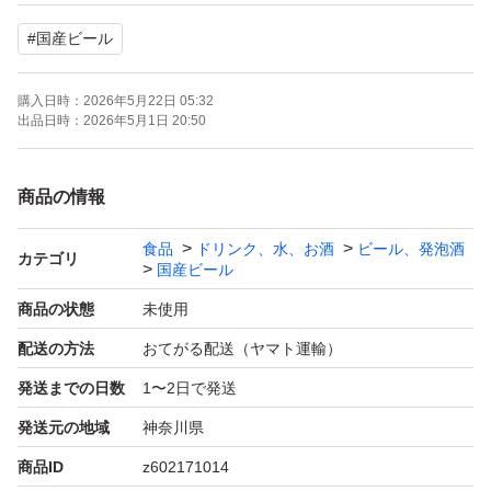
・アサヒ ゼロ ×2(26/9,26/11)
#
国産ビール
・キリン 氷結無糖レモン ×2(26/12)
・アサヒ スタイルフリー トリプルゼロ ×4(26/11)
購入日時：
2026年5月22日 05:32
・アサヒ マルエフ ×2(26/11)
出品日時：
2026年5月1日 20:50
・キリン 晴れ風 ×4(26/11)
・アサヒ 贅沢搾り(26/11)
商品の情報
・サントリー オールフリー エールテイスト(26/12)
食品
ドリンク、水、お酒
ビール、発泡酒
・キリン 本麒麟(26/10)
カテゴリ
国産ビール
・キリン スプリングバレー 豊潤ラガー(26/11)
商品の状態
未使用
・タカラ 缶チューハイレモン(26/12)
配送の方法
おてがる配送（ヤマト運輸）
※（）内は賞味期限です。十分確認したつもりですが記載
発送までの日数
1〜2日で発送
ミスがあった場合はご了承ください。
発送元の地域
神奈川県
自宅にある段ボールでの発送となります。
商品ID
z602171014