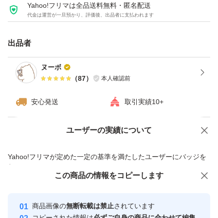
また簡易梱包及び素人の自宅保管の為、神経質な方はご遠
Yahoo!フリマは全品送料無料・匿名配送
代金は運営が一旦預かり、評価後、出品者に支払われます
慮ください。
出品者
ヌーボ
（
87
）
本人確認前
安心発送
取引実績10+
ユーザーの実績について
価格の相談
商品への質問
商品への質問からの値下げ交渉、不適切なカテゴリ変更依頼は禁止です
Yahoo!フリマが定めた一定の基準を満たしたユーザーにバッジを
付与しています
この商品をみている人にオススメ
この商品の情報をコピーします
安心取引出品者
最大10%対象
Yahoo!フリマの基準をクリアした安
安心取引出品者
商品画像の
無断転載は禁止
されています
心・安全なユーザーです
コピーされた情報は
必ずご自身の商品に合わせて編集