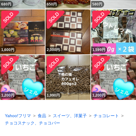
680
円
650
円
580
円
1,600
円
2,000
円
1,599
円
1,200
円
1,990
円
1,200
円
Yahoo!フリマ
食品
スイーツ、洋菓子
チョコレート
チョコスナック、チョコバー