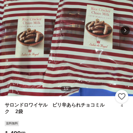
1
/
2
い
サロンドロワイヤル ピリ辛あられチョコミル
4
ク 2袋
送料無料