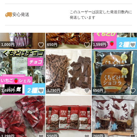
最大10%対象
このユーザーは設定した発送日数内に
安心発送
発送しています
いいね！
いいね！
1,000
円
650
円
1,599
円
いいね！
いいね！
1,499
円
1,790
円
650
円
いいね！
いいね！
1,299
円
550
円
760
円