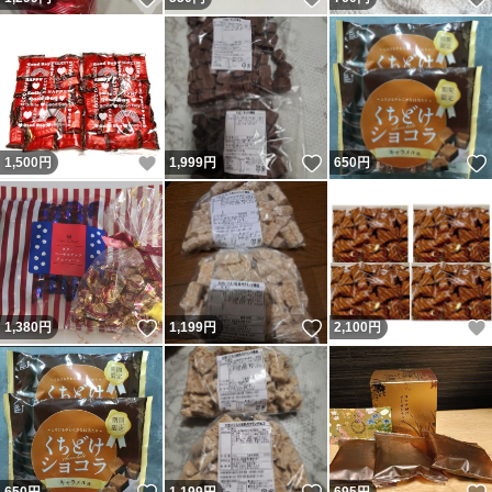
いいね！
いいね！
1,500
円
1,999
円
650
円
いいね！
いいね！
1,380
円
1,199
円
2,100
円