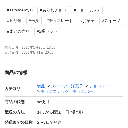
気温の上昇に伴い 配送中にチョコレートが溶けたりする
#
salonderoyal
#
あられチョコ
#
チョコミルク
可能性があります。
#
ピリ辛
#
米菓
#
チョコレート
#
お菓子
#
スイーツ
ご理解、ご了承の上ご検討頂きますようにお願い致しま
#
まとめ売り
#
2袋セット
す。
購入日時：
2026年5月28日 17:58
出品日時：
2026年5月1日 20:25
商品の情報
食品
スイーツ、洋菓子
チョコレート
カテゴリ
チョコスナック、チョコバー
商品の状態
未使用
配送の方法
おてがる配送（日本郵便）
発送までの日数
2〜3日で発送