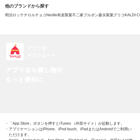
他のブランドから探す
明治
ロッテ
チロルチョコ
Nestle
有楽製菓
不二家
ブルボン
森永製菓
グリコ
KALDI 
・「App Store」ボタンを押すとiTunes （外部サイト）が起動します。
・アプリケーションはiPhone、iPod touch、iPadまたはAndroidでご利用い
ただけます。