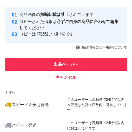
最大10%対象
最大10%対象
Yahoo!フリマの基準をクリアした安
安心取引出品者
商品画像の
無断転載は禁止
されています
心・安全なユーザーです
コピーされた情報は
必ずご自身の商品に合わせて編集
取引実績
してください
コピーは
1商品につき1回
です
このユーザーはYahoo!フリマの取
取引実績◯+
いいね！
いいね！
1,200
円
1,555
円
1,599
円
引を完了させた実績があります
商品情報コピー機能について
このユーザーは他フリマサービス
他フリマ実績◯+
出品ページへ
での取引実績があります
キャンセル
スピード&安心発送
いいね！
いいね！
1,100
※このバッジは実績に基づく表示であり、発送を保証しているものではあり
円
1,499
円
1,780
円
ません
最大10%対象
このユーザーは高頻度で24時間以内
スピード＆安心発送
＆設定した発送日数内に発送していま
す
このユーザーは高頻度で24時間以内
スピード発送
に発送しています
いいね！
いいね！
1,680
円
1,499
円
1,000
円