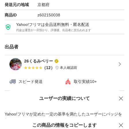
発送元の地域
京都府
商品ID
z602150038
Yahoo!フリマは全品送料無料・匿名配送
代金は運営が一旦預かり、評価後、出品者に支払われます
出品者
26くるみベリー
（
12
）
本人確認前
スピード発送
取引実績10+
ユーザーの実績について
価格の相談
商品への質問
商品への質問からの値下げ交渉、不適切なカテゴリ変更依頼は禁止です
Yahoo!フリマが定めた一定の基準を満たしたユーザーにバッジを
付与しています
この商品をみている人にオススメ
この商品の情報をコピーします
安心取引出品者