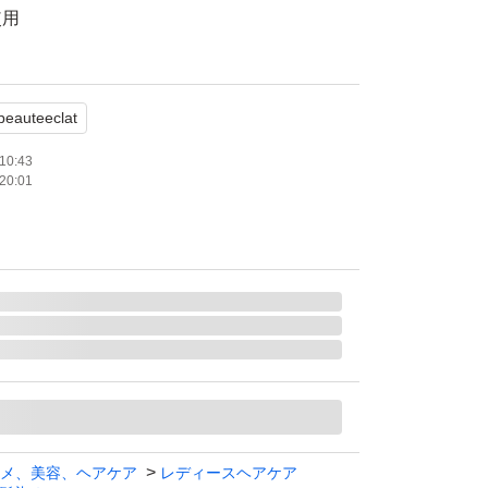
使用
開封していますが、未使用品になります。よろ
beauteeclat
ます。
10:43
20:01
メ、美容、ヘアケア
レディースヘアケア