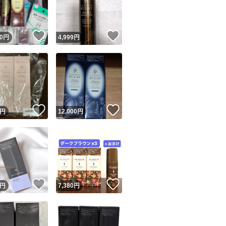
商品情報コピー機
リマ実績◯+
このユーザーは他フリマサービスでの取引実績があります
！
いいね！
いいね！
0
円
4,999
円
出品ページへ
&安心発送
キャンセル
ジは実績に基づく表示であり、発送を保証しているものではありません
このユーザーは高頻度で24時間以内＆設定した発送日数内に
ード＆安心発送
ます
！
いいね！
いいね！
円
12,000
円
ード発送
このユーザーは高頻度で24時間以内に発送しています
発送
このユーザーは設定した発送日数内に発送しています
！
いいね！
いいね！
円
7,380
円