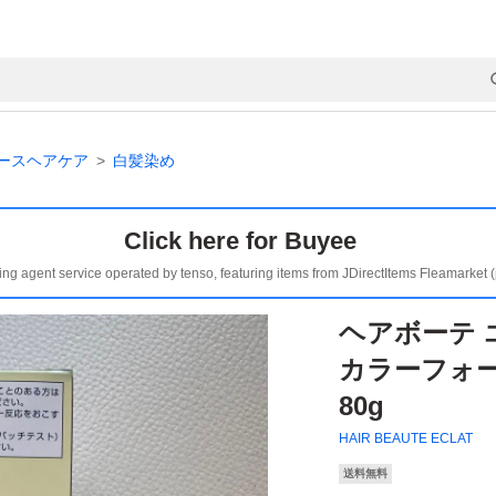
ースヘアケア
白髪染め
Click here for Buyee
ing agent service operated by tenso, featuring items from JDirectItems Fleamarket 
ヘアボーテ 
カラーフォ
80g
HAIR BEAUTE ECLAT
送料無料