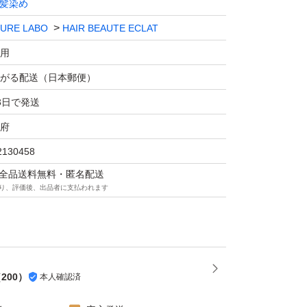
髪染め
URE LABO
HAIR BEAUTE ECLAT
用
がる配送（日本郵便）
3日で発送
府
2130458
マは全品送料無料・匿名配送
り、評価後、出品者に支払われます
（
200
）
本人確認済