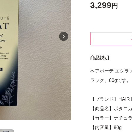
3,299
円
商品説明
ヘアボーテ エクラ
ラック、80gです。
【ブランド】HAIR B
【商品名】ボタニ
【カラー】ナチュ
【内容量】80g