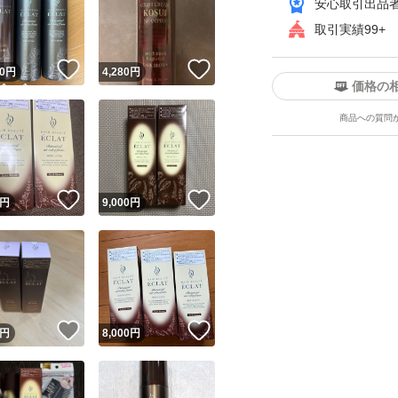
安心取引出品
取引実績99+
！
いいね！
いいね！
0
円
4,280
円
価格の
商品への質問
ユーザーの実績について
！
いいね！
いいね！
円
9,000
円
o!フリマが定めた一定の基準を満たしたユーザーにバッジを付与しています
出品者
この商品の情報をコピーします
取引出品者
Yahoo!フリマの基準をクリアした安心・安全なユーザーです
！
いいね！
いいね！
商品画像の
無断転載は禁止
されています
円
8,000
円
コピーされた情報は
必ずご自身の商品に合わせて編集
してください
コピーは
1商品につき1回
です
実績◯+
このユーザーはYahoo!フリマの取引を完了させた実績があり