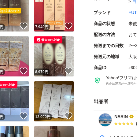
白
ブランド
FUT
商品の状態
未使
！
いいね！
いいね！
円
7,940
円
配送の方法
おて
最大10%対象
発送までの日数
2〜
発送元の地域
大阪
商品ID
z60
！
いいね！
いいね！
円
8,970
円
Yahoo!フリ
代金は運営が一旦預か
大10%対象
出品者
！
いいね！
いいね！
NARIN
円
12,000
円