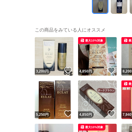
この商品をみている人にオススメ
最大10%対象
最
いいね！
いいね
3,200
円
4,850
円
8,200
最
いいね！
いいね
5,250
円
4,850
円
7,940
最大10%対象