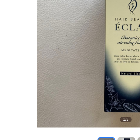
1
/
3