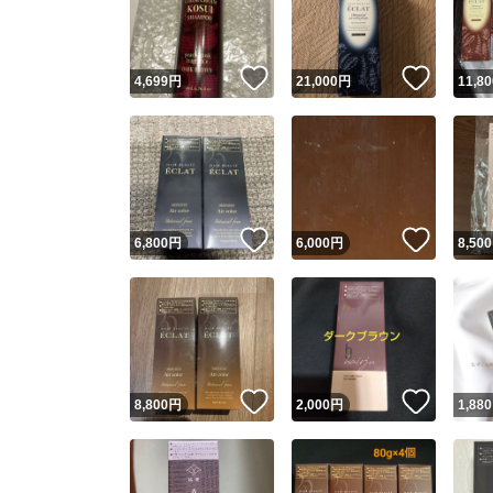
他フ
いいね！
いいね
4,699
円
21,000
円
11,80
スピード
※このバッ
スピ
いいね！
いいね
6,800
円
6,000
円
8,500
スピ
安心
いいね！
いいね
8,800
円
2,000
円
1,880