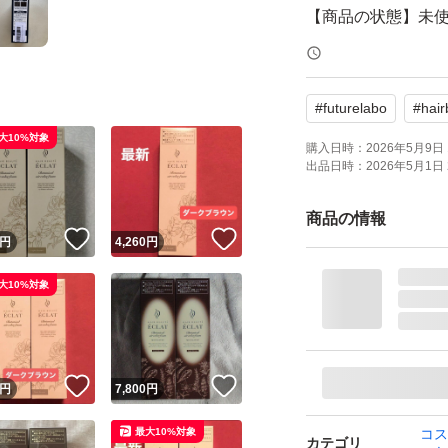
【商品の状態】未
中身の確認で外箱
#
futurelabo
#
hair
しくお願いいたし
大10%対象
購入日時：
2026年5月9日 
出品日時：
2026年5月1日 
商品の情報
！
いいね！
いいね！
円
4,260
円
大10%対象
！
いいね！
いいね！
円
7,800
円
最大10%対象
コス
カテゴリ