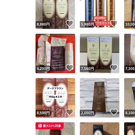
いいね！
いいね
8,980
円
5,980
円
10,00
いいね！
いいね
4,200
円
7,580
円
7,300
Yaho
安心取引
安心
いいね！
いいね
8,599
円
2,000
円
8,100
取引実績
最大10%対象
取引