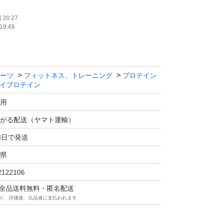
します！
20:27
19:49
、商品が配達された日にできる方でお願いいた
ーツ
フィットネス、トレーニング
プロテイン
イプロテイン
生労働省が発表する1日に必要な栄養素の1/3を
用
全栄養プロテイン」です。
がる配送（ヤマト運輸）
ト】1食分の栄養をとりながら、カロリーは
3日で発送
lで糖質もわずか4.5gとダイエットに最適なのが完
県
養と美容を犠牲にせずに、キレイにダイエットを
タリです。
2122106
成分】体内フローラを整える乳酸菌500億個
マは全品送料無料・匿名配送
り、評価後、出品者に支払われます
億個を配合。さらに乳酸菌やビフィズス菌の働
物繊維もたっぷり8g配合。毎朝のスッキリ習