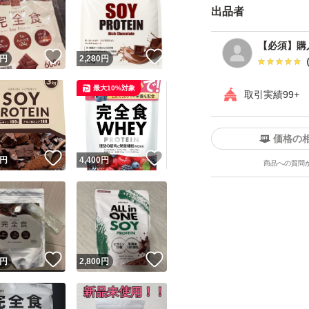
出品者
慣に。
【美容成分】MCT
【必須】購
！
いいね！
いいね！
円
2,280
円
菌活、美容すべて
最大10%対象
取引実績99+
価格の
！
いいね！
いいね！
円
4,400
円
商品への質問
！
いいね！
いいね！
円
2,800
円