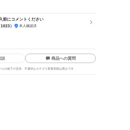
オイルと植物性プラセンタを贅沢配合。栄養、
入前にコメントください
（
1023
）
本人確認済
の成分をオールインワン。
相談
商品への質問
からの値下げ交渉、不適切なカテゴリ変更依頼は禁止です