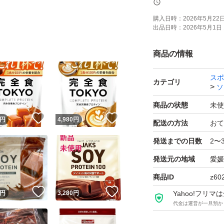
簡易梱包にて発送
購入日時：
2026年5月22日 
出品日時：
2026年5月1日 
※受け取り評価は
商品の情報
します。
スポ
カテゴリ
ソ
【1食分の栄養】厚
商品の状態
未使
すべてとれる「完
！
いいね！
いいね！
円
4,980
円
配送の方法
おて
【置き換えダイエッ
発送までの日数
2〜
たったの140kca
発送元の地域
愛媛
全食TOKYO。栄
行いたい方にピッ
商品ID
z60
！
いいね！
いいね！
【毎朝スッキリ菌活
円
3,280
円
Yahoo!フリ
代金は運営が一旦預か
とビフィズス菌50
きをサポートする食