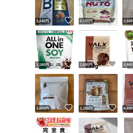
他フ
いいね！
いいね
3,240
円
5,500
円
3,500
スピード
※このバッ
スピ
いいね！
いいね
3,180
円
1,690
円
4,980
スピ
安心
いいね！
いいね
3,800
円
2,200
円
4,400