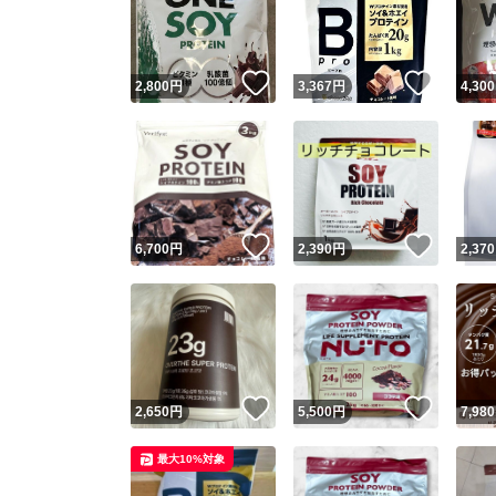
いいね！
いいね
2,800
円
3,367
円
4,300
いいね！
いいね
6,700
円
2,390
円
2,370
Yaho
安心取引
安心
いいね！
いいね
2,650
円
5,500
円
7,980
取引実績
最大10%対象
取引