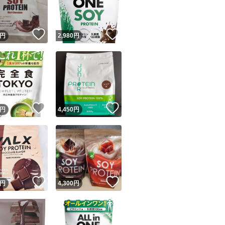
商品情報コピー機
リマ実績◯+
このユーザーは他フリマサービスでの取引実績があります
！
いいね！
いいね！
円
2,980
円
出品ページへ
&安心発送
キャンセル
ジは実績に基づく表示であり、発送を保証しているものではありません
このユーザーは高頻度で24時間以内＆設定した発送日数内に
ード＆安心発送
ます
！
いいね！
いいね！
円
4,450
円
ード発送
このユーザーは高頻度で24時間以内に発送しています
発送
このユーザーは設定した発送日数内に発送しています
！
いいね！
いいね！
円
4,300
円