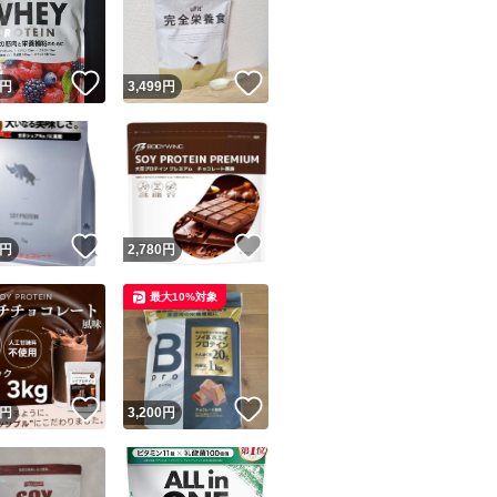
！
いいね！
いいね！
円
3,499
円
ユーザーの実績について
！
いいね！
いいね！
円
2,780
円
o!フリマが定めた一定の基準を満たしたユーザーにバッジを付与しています
最大10%対象
出品者
この商品の情報をコピーします
取引出品者
Yahoo!フリマの基準をクリアした安心・安全なユーザーです
！
いいね！
いいね！
商品画像の
無断転載は禁止
されています
円
3,200
円
コピーされた情報は
必ずご自身の商品に合わせて編集
してください
コピーは
1商品につき1回
です
実績◯+
このユーザーはYahoo!フリマの取引を完了させた実績があり