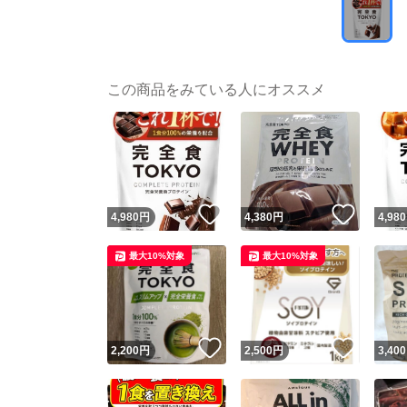
この商品をみている人にオススメ
いいね！
いいね
4,980
円
4,380
円
4,980
最大10%対象
最大10%対象
いいね！
いいね
2,200
円
2,500
円
3,400