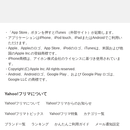
・「App Store」ボタンを押すとiTunes （外部サイト）が起動します。
・アプリケーションはiPhone、iPod touch、iPadまたはAndroidでご利用い
ただけます。
・Apple、Appleのロゴ、App Store、iPodのロゴ、iTunesは、米国および他
国のApple Inc.の登録商標です。
・iPhone商標は、アイホン株式会社のライセンスに基づき使用されていま
す。
・Copyright (C) Apple Inc. All rights reserved.
・Android、Androidロゴ、Google Play 、および Google Play ロゴは、
Google LLC の商標です。
Yahoo!フリマについて
Yahoo!フリマについて
Yahoo!フリマからのお知らせ
Yahoo!フリマトピックス
Yahoo!フリマ特集
カテゴリ一覧
ブランド一覧
ランキング
かんたんご利用ガイド
メール通知設定