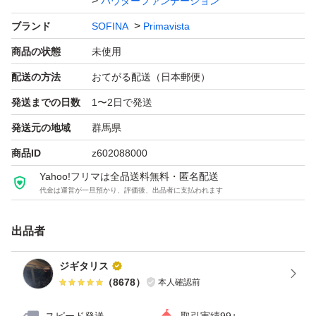
パウダーファンデーション
ブランド
SOFINA
Primavista
商品の状態
未使用
配送の方法
おてがる配送（日本郵便）
発送までの日数
1〜2日で発送
発送元の地域
群馬県
商品ID
z602088000
Yahoo!フリマは全品送料無料・匿名配送
代金は運営が一旦預かり、評価後、出品者に支払われます
出品者
ジギタリス
（
8678
）
本人確認前