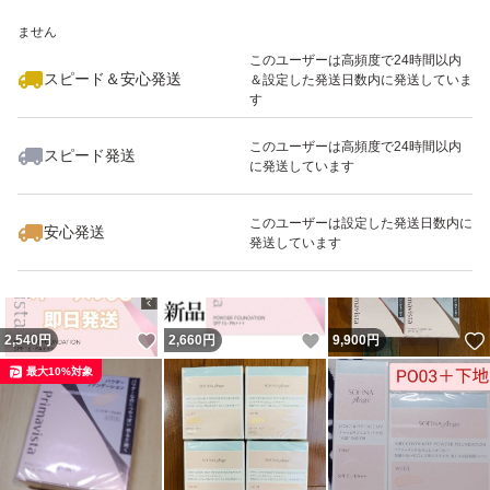
いいね！
いいね！
7,520
※このバッジは実績に基づく表示であり、発送を保証しているものではあり
円
7,520
円
5,080
円
ません
このユーザーは高頻度で24時間以内
スピード＆安心発送
＆設定した発送日数内に発送していま
す
このユーザーは高頻度で24時間以内
スピード発送
に発送しています
いいね！
いいね！
5,080
円
7,520
円
7,520
円
最大10%対象
このユーザーは設定した発送日数内に
安心発送
発送しています
いいね！
いいね！
2,540
円
2,660
円
9,900
円
最大10%対象