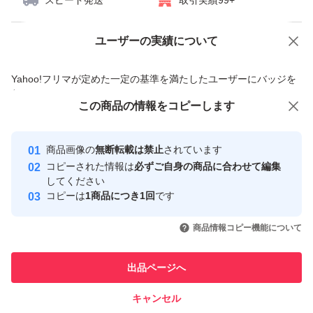
スピード発送
取引実績99+
ユーザーの実績について
価格の相談
商品への質問
商品への質問からの値下げ交渉、不適切なカテゴリ変更依頼は禁止です
Yahoo!フリマが定めた一定の基準を満たしたユーザーにバッジを
付与しています
この商品をみている人にオススメ
この商品の情報をコピーします
安心取引出品者
最大10%対象
Yahoo!フリマの基準をクリアした安
安心取引出品者
商品画像の
無断転載は禁止
されています
心・安全なユーザーです
コピーされた情報は
必ずご自身の商品に合わせて編集
取引実績
してください
コピーは
1商品につき1回
です
このユーザーはYahoo!フリマの取
取引実績◯+
いいね！
いいね！
7,520
円
5,070
円
5,060
円
引を完了させた実績があります
商品情報コピー機能について
このユーザーは他フリマサービス
他フリマ実績◯+
出品ページへ
での取引実績があります
キャンセル
スピード&安心発送