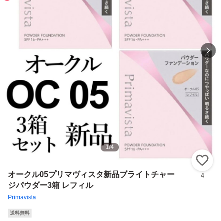
1
/
4
い
オークル05プリマヴィスタ新品ブライトチャー
4
ジパウダー3箱 レフィル
Primavista
送料無料