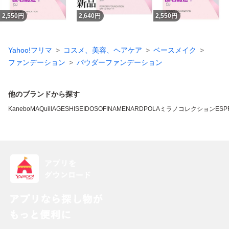
2,550
円
2,640
円
2,550
円
Yahoo!フリマ
コスメ、美容、ヘアケア
ベースメイク
ファンデーション
パウダーファンデーション
他のブランドから探す
Kanebo
MAQuillAGE
SHISEIDO
SOFINA
MENARD
POLA
ミラノコレクション
ESP