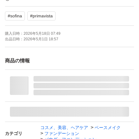
ブランド：SOFINA Primavista
#
sofina
#
primavista
本体/詰め替え：詰め替え
ベースメイク特徴：カバー力 崩れにくい 肌の透明感、薄
購入日時：
2026年5月18日 07:49
づき UVカット
出品日時：
2026年5月1日 18:57
ベースメイクお悩み：テカリ、皮脂 くすみ
特徴：無香料
商品の情報
PA：PA+++
SPF：16.0 SPF
匿名配送でお送りします。
家族に喫煙者なしです。
#プリマヴィスタ
コスメ、美容、ヘアケア
ベースメイク
カテゴリ
ファンデーション
#パウダーファンデーション