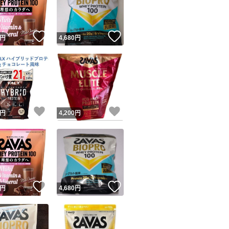
商品情報コピー機
リマ実績◯+
このユーザーは他フリマサービスでの取引実績があります
！
いいね！
いいね！
円
4,680
円
出品ページへ
&安心発送
キャンセル
ジは実績に基づく表示であり、発送を保証しているものではありません
このユーザーは高頻度で24時間以内＆設定した発送日数内に
ード＆安心発送
ます
！
いいね！
いいね！
円
4,200
円
ード発送
このユーザーは高頻度で24時間以内に発送しています
発送
このユーザーは設定した発送日数内に発送しています
！
いいね！
いいね！
円
4,680
円