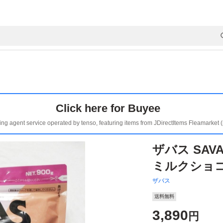
Click here for Buyee
ing agent service operated by tenso, featuring items from JDirectItems Fleamarket 
ザバス SAV
ミルクショコラ
ザバス
送料無料
3,890
円