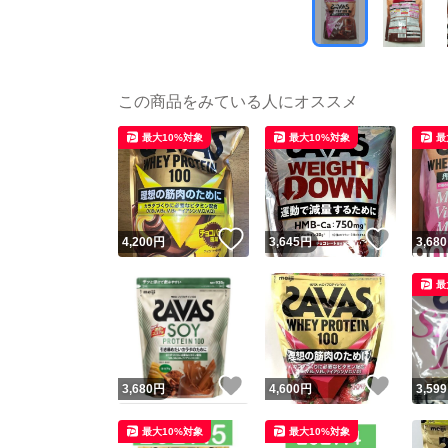
この商品をみている人にオススメ
最大10%対象
最大10%対象
最
いいね！
いいね
4,200
円
3,645
円
3,680
最
いいね！
いいね
3,680
円
4,600
円
3,599
最大10%対象
最大10%対象