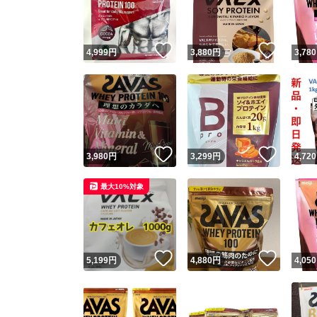
他フ
いいね！
いいね
4,999
円
3,880
円
3,780
スピード
※このバッ
スピ
いいね！
いいね
3,980
円
3,299
円
4,720
スピ
最大10%対象
安心
いいね！
いいね
5,199
円
4,880
円
4,050