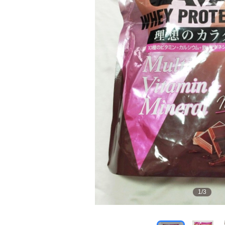
1
/
3