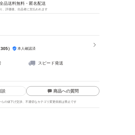
マは全品送料無料・匿名配送
り、評価後、出品者に支払われます
（
305
）
本人確認済
者
スピード発送
相談
商品への質問
からの値下げ交渉、不適切なカテゴリ変更依頼は禁止です