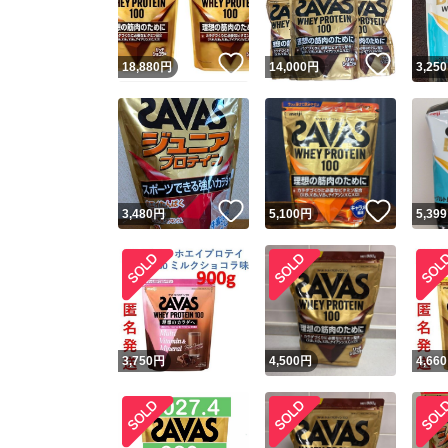
いいね！
いいね
18,880
円
14,000
円
3,250
いいね！
いいね
3,480
円
5,100
円
5,399
3,750
円
4,500
円
4,660