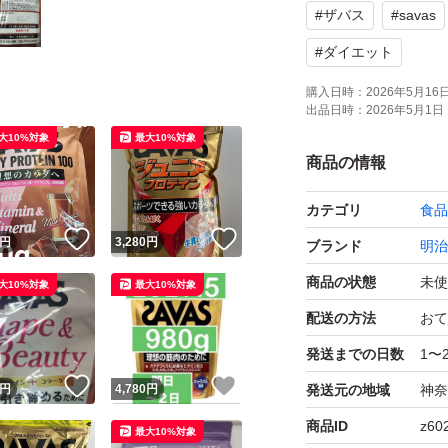
#
ザバス
#
savas
#
ダイエット
購入日時：
2026年5月16日 
出品日時：
2026年5月1日 
大10%対象
最大10%対象
商品の情報
カテゴリ
食品
！
いいね！
いいね！
円
3,280
円
ブランド
明治
商品の状態
未使
大10%対象
最大10%対象
配送の方法
おて
発送までの日数
1〜
！
いいね！
いいね！
円
4,780
円
発送元の地域
神奈
商品ID
z60
最大10%対象