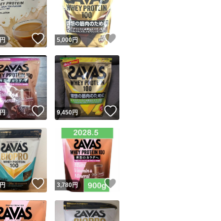
！
いいね！
いいね！
円
5,000
円
ユーザーの実績について
！
いいね！
いいね！
円
9,450
円
o!フリマが定めた一定の基準を満たしたユーザーにバッジを付与しています
出品者
この商品の情報をコピーします
取引出品者
Yahoo!フリマの基準をクリアした安心・安全なユーザーです
！
いいね！
いいね！
商品画像の
無断転載は禁止
されています
円
3,780
円
コピーされた情報は
必ずご自身の商品に合わせて編集
してください
コピーは
1商品につき1回
です
実績◯+
このユーザーはYahoo!フリマの取引を完了させた実績があり