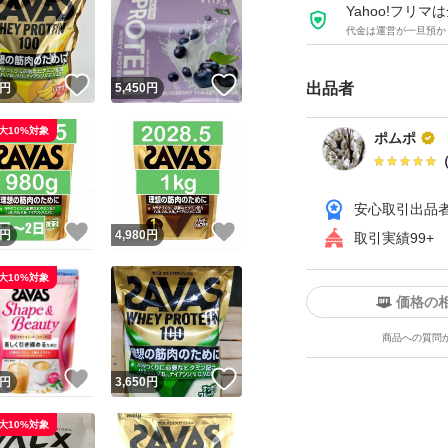
Yahoo!フリ
代金は運営が一旦預か
！
いいね！
いいね！
出品者
円
5,450
円
大10%対象
ポムポ
安心取引出品
！
いいね！
いいね！
円
4,980
円
取引実績99+
大10%対象
価格の
商品への質問
！
いいね！
いいね！
円
3,650
円
大10%対象