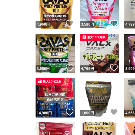
いいね！
いいね
4,960
円
3,580
円
4,799
最大10%対象
いいね！
いいね
3,650
円
4,799
円
3,999
Yaho
最大10%対象
安心取引
安心
いいね！
いいね
14,980
円
1,800
円
4,666
取引実績
取引