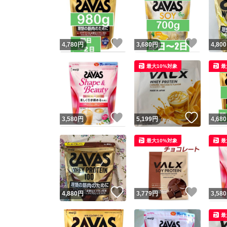
いいね！
いいね
4,780
円
3,680
円
4,800
最大10%対象
最
いいね！
いいね
3,580
円
5,199
円
4,680
最大10%対象
最
いいね！
いいね
4,880
円
3,779
円
3,580
最