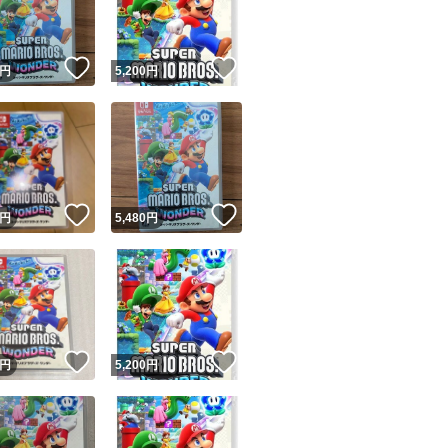
商品情報コピー機
リマ実績◯+
このユーザーは他フリマサービスでの取引実績があります
！
いいね！
いいね！
円
5,200
円
出品ページへ
&安心発送
キャンセル
ジは実績に基づく表示であり、発送を保証しているものではありません
このユーザーは高頻度で24時間以内＆設定した発送日数内に
ード＆安心発送
ます
！
いいね！
いいね！
円
5,480
円
ード発送
このユーザーは高頻度で24時間以内に発送しています
発送
このユーザーは設定した発送日数内に発送しています
！
いいね！
いいね！
円
5,200
円