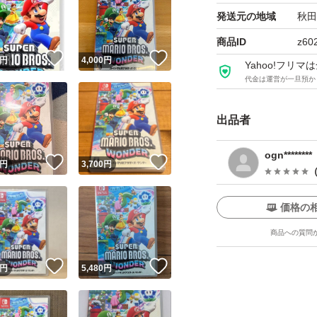
発送元の地域
秋田
商品ID
z60
！
いいね！
いいね！
円
4,000
円
Yahoo!フリ
代金は運営が一旦預か
出品者
ogn********
！
いいね！
いいね！
円
3,700
円
価格の
商品への質問
！
いいね！
いいね！
円
5,480
円