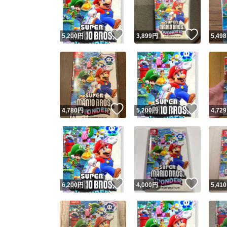
他フ
いいね！
いいね
5,200
円
3,899
円
5,498
スピード
※このバッ
スピ
いいね！
いいね
4,780
円
5,200
円
4,729
スピ
安心
いいね！
いいね
6,200
円
4,000
円
5,410