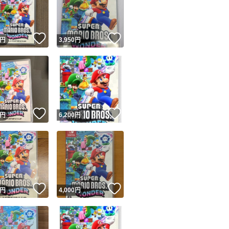
！
いいね！
いいね！
円
3,950
円
ユーザーの実績について
！
いいね！
いいね！
円
6,200
円
o!フリマが定めた一定の基準を満たしたユーザーにバッジを付与しています
出品者
この商品の情報をコピーします
取引出品者
Yahoo!フリマの基準をクリアした安心・安全なユーザーです
！
いいね！
いいね！
商品画像の
無断転載は禁止
されています
円
4,000
円
コピーされた情報は
必ずご自身の商品に合わせて編集
してください
コピーは
1商品につき1回
です
実績◯+
このユーザーはYahoo!フリマの取引を完了させた実績があり