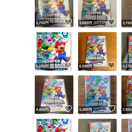
いいね！
いいね
3,700
円
3,600
円
3,700
いいね！
いいね
5,200
円
6,500
円
5,178
Yaho
安心取引
安心
いいね！
いいね
4,000
円
5,480
円
3,900
取引実績
取引