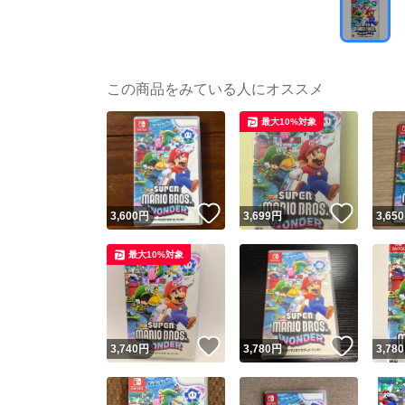
この商品をみている人にオススメ
最大10%対象
いいね！
いいね
3,600
円
3,699
円
3,650
最大10%対象
いいね！
いいね
3,740
円
3,780
円
3,780