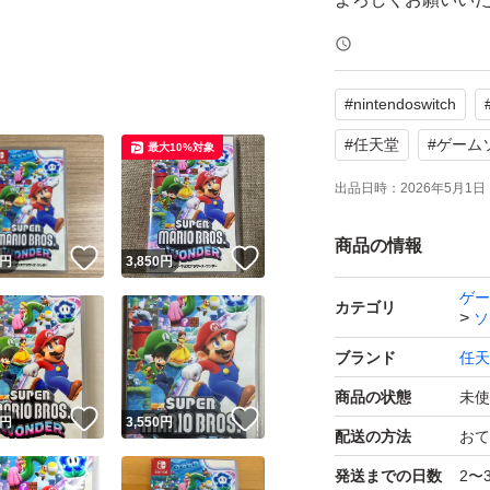
#
nintendoswitch
#
任天堂
#
ゲーム
最大10%対象
出品日時：
2026年5月1日 
商品の情報
！
いいね！
いいね！
円
3,850
円
ゲー
カテゴリ
ソ
ブランド
任天
商品の状態
未使
！
いいね！
いいね！
円
3,550
円
配送の方法
おて
発送までの日数
2〜