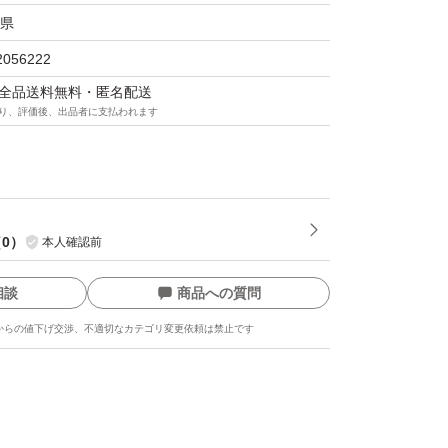
県
2056222
マは全品送料無料・匿名配送
り、評価後、出品者に支払われます
（
0
）
本人確認前
相談
商品への質問
からの値下げ交渉、不適切なカテゴリ変更依頼は禁止です